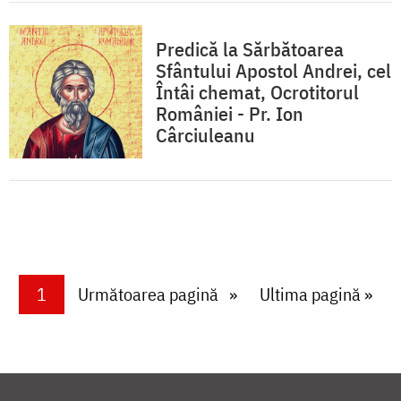
Predică la Sărbătoarea
Sfântului Apostol Andrei, cel
Întâi chemat, Ocrotitorul
României - Pr. Ion
Cârciuleanu
Paginare
Current page
1
Next page
Următoarea pagină
Last page
Ultima pagină »