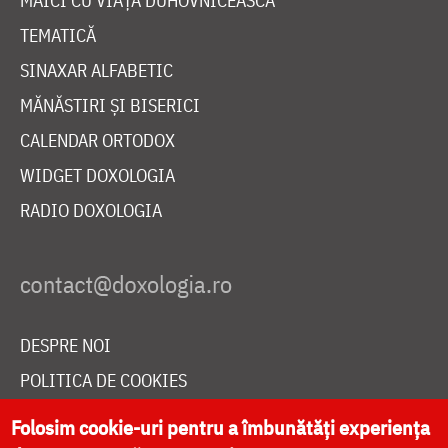
MAICI CU VIAȚĂ DUHOVNICEASCĂ
TEMATICĂ
SINAXAR ALFABETIC
MĂNĂSTIRI ȘI BISERICI
CALENDAR ORTODOX
WIDGET DOXOLOGIA
RADIO DOXOLOGIA
DESPRE NOI
POLITICA DE COOKIES
DONEAZĂ ONLINE PENTRU CATEDRALA NAȚIONALĂ
Folosim cookie-uri pentru a îmbunătăți experiența