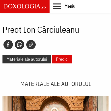
Skip
Meniu
to
main
Main
content
navigation
Preot Ion Cârciuleanu
Materiale ale autorului
Predici
MATERIALE ALE AUTORULUI