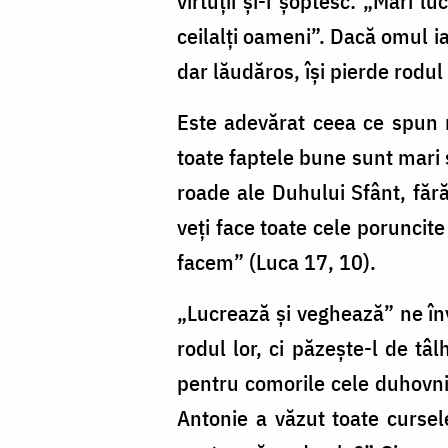
virtuții și-i șoptesc: „Mari lu
ceilalți oameni”. Dacă omul ia
dar lăudăros, își pierde rodul 
Este adevărat ceea ce spun n
toate faptele bune sunt mari 
roade ale Duhului Sfânt, făr
veți face toate cele poruncit
facem” (Luca 17, 10).
„Lucrează și veghează” ne înva
rodul lor, ci păzește-l de tâ
pentru comorile cele duhovnic
Antonie a văzut toate cursel