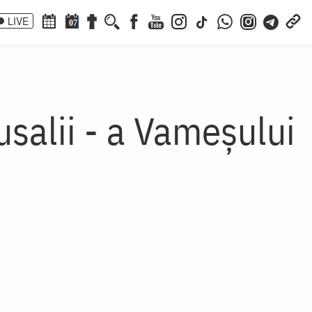
LIVE
07
salii - a Vameșului