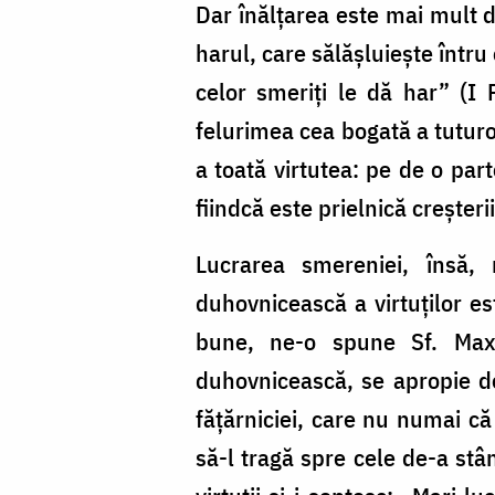
Dar înălțarea este mai mult d
harul, care sălășluiește într
celor smeriți le dă har” (I 
felurimea cea bogată a tuturo
a toată virtutea: pe de o part
fiindcă este prielnică creșterii
Lucrarea smereniei, însă,
duhovnicească a virtuților es
bune, ne-o spune Sf. Maxi
duhovnicească, se apropie de 
fățărniciei, care nu numai că 
să-l tragă spre cele de-a stân