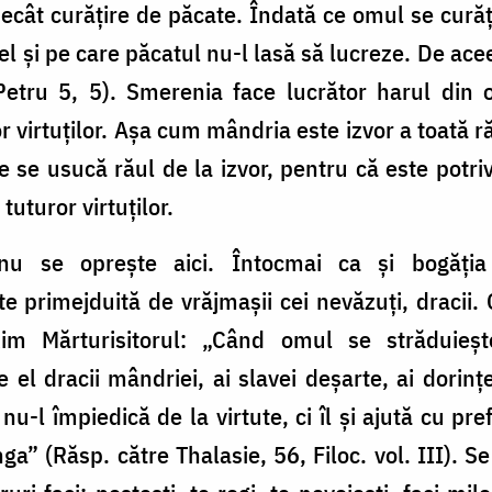
ecât curățire de păcate. Îndată ce omul se cură
u el și pe care păcatul nu-l lasă să lucreze. De a
Petru 5, 5). Smerenia face lucrător harul din 
r virtuților. Așa cum mândria este izvor a toată r
e se usucă răul de la izvor, pentru că este potri
 tuturor virtuților.
 nu se oprește aici. Întocmai ca și bogăți
te primejduită de vrăjmașii cei nevăzuți, dracii.
m Mărturisitorul: „Când omul se străduiește
el dracii mândriei, ai slavei deșarte, ai dorinț
nu-l împiedică de la virtute, ci îl și ajută cu pr
ga” (Răsp. către Thalasie, 56, Filoc. vol. III). Se