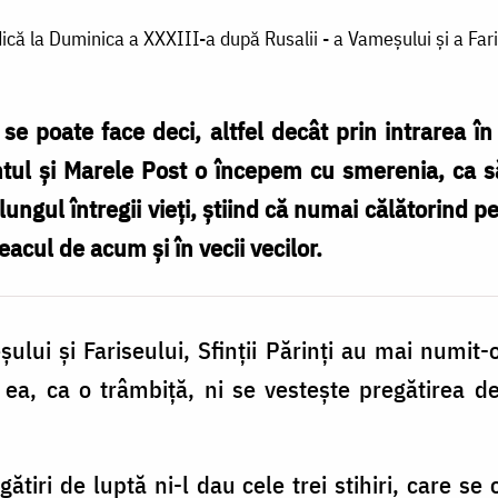
ică la Duminica a XXXIII-a după Rusalii - a Vameșului și a Fari
 se poate face deci, altfel decât prin intrarea î
tul și Marele Post o începem cu smerenia, ca s
lungul întregii vieți, știind că numai călătorind
eacul de acum și în vecii vecilor.
lui și Fariseului, Sfinții Părinți au mai numit-o
ea, ca o trâmbiță, ni se vestește pregătirea de
ătiri de luptă ni-l dau cele trei stihiri, care s