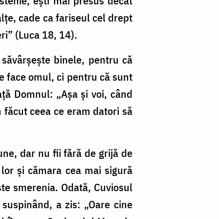
ilostenie, ești mai presus decât
lțe, cade ca fariseul cel drept
eri” (Luca 18, 14).
 săvârșește binele, pentru că
e face omul, ci pentru că sunt
ață Domnul: „Așa și voi, când
m făcut ceea ce eram datori să
ne, dar nu fii fără de grijă de
a lor și cămara cea mai sigură
este smerenia. Odată, Cuviosul
 suspinând, a zis: „Oare cine