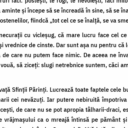
cruri faci: postești, te rogi, te nevoiești, faci m
 aminte și începe să se încreadă în sine, să se îna
ostenelilor, fiindcă „tot cel ce se înalță, se va sm
ecurații cu vicleșug, că mare lucru face cel ce
și vrednice de cinste. Dar sunt așa nu pentru că l
ă de care nu putem face nimic. De aceea ne înv
e vouă, să ziceți: slugi netrebnice suntem, căci a
ță Sfinții Părinți. Lucrează toate faptele cele bu
lharii cei nevăzuți. Iar putere nebiruită împotriv
ești, de care nu se pot apropia tâlharii-draci, 
e vrăjmașului ca o mreajă întinsă pe pământ și