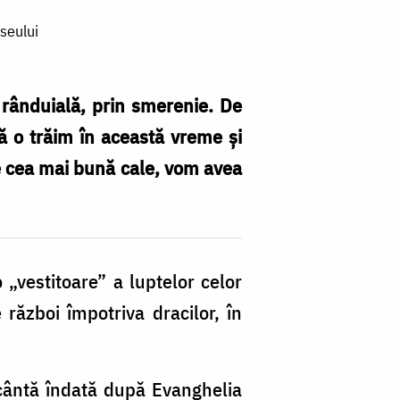
seului
n rânduială, prin smerenie. De
ă o trăim în această vreme și
 pe cea mai bună cale, vom avea
 „vestitoare” a luptelor celor
 război împotriva dracilor, în
e cântă îndată după Evanghelia