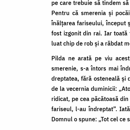
pe care trebuie să tindem să 
Pentru că smerenia și pocăi
înălțarea fariseului, început 
fost izgonit din rai. Iar toa
luat chip de rob și a răbdat 
Pilda ne arată pe viu acest
smerenie, s-a întors mai în
dreptatea, fără osteneală și 
de la vecernia duminicii: „Ato
ridicat, pe cea păcătoasă din
fariseul, l-au îndreptat”. I
Domnul o spune: „Tot cel ce s