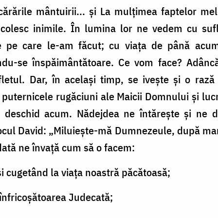
cărările mântuirii... și La mulțimea faptelor mele
colesc inimile. În lumina lor ne vedem cu sufle
e pe care le-am făcut; cu viața de până acum i
iindu-se înspăimântătoare. Ce vom face? Adân
etul. Dar, în același timp, se ivește și o rază
ternicele rugăciuni ale Maicii Domnului și lucr
se deschid acum. Nădejdea ne întărește și ne 
ocul David: „Miluiește-mă Dumnezeule, după mare 
dată ne învață cum să o facem:
și cugetând la viața noastră păcătoasă;
înfricoșătoarea Judecată;