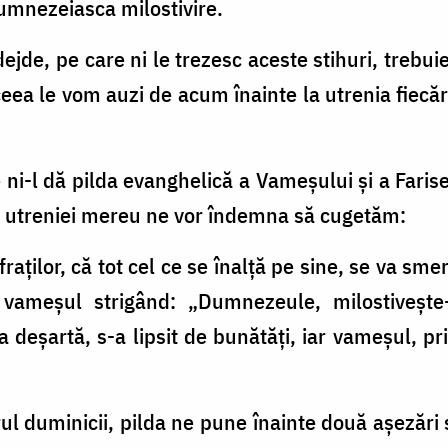
dumnezeiasca milostivire.
jde, pe care ni le trezesc aceste stihuri, trebuie
ceea le vom auzi de acum înainte la utrenia fiecă
 ni-l dă pilda evanghelică a Vameșului și a Farise
i și utreniei mereu ne vor îndemna să cugetăm:
raților, că tot cel ce se înalță pe sine, se va smer
vameșul strigând: „Dumnezeule, milostivește-
 deșartă, s-a lipsit de bunătăți, iar vameșul, pr
l duminicii, pilda ne pune înainte două așezări 