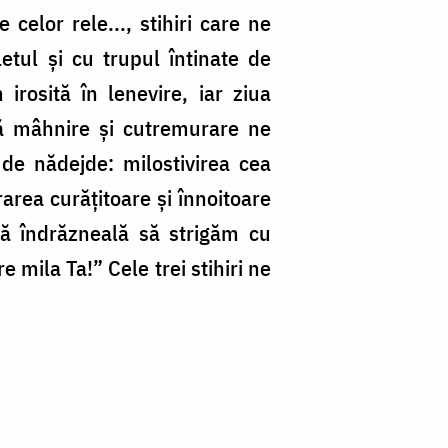
 celor rele..., stihiri care ne
tul și cu trupul întinate de
rosită în lenevire, iar ziua
că mâhnire și cutremurare ne
 de nădejde: milostivirea cea
area curățitoare și înnoitoare
dă îndrăzneală să strigăm cu
mila Ta!” Cele trei stihiri ne