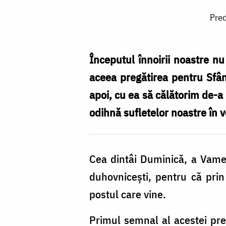
Predică
Pred
la
Duminica
a
Începutul înnoirii noastre nu
XXXIII-
aceea pregătirea pentru Sfân
a
apoi, cu ea să călătorim de-a 
după
odihnă sufletelor noastre în v
Rusalii
-
Cea dintâi Duminică, a Vameșu
a
duhovnicești, pentru că prin 
Vameșului
postul care vine.
și
a
Primul semnal al acestei preg