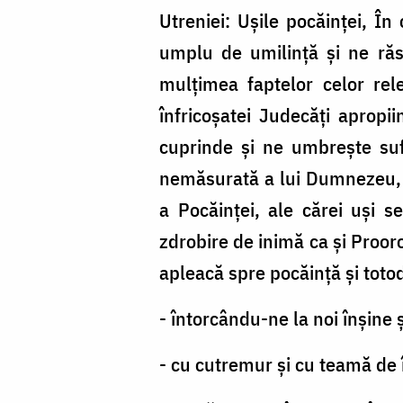
Fariseului
Utreniei: Ușile pocăinței, În 
umplu de umilință și ne răs
mulțimea faptelor celor rel
înfricoșatei Judecăți aprop
cuprinde și ne umbrește sufl
nemăsurată a lui Dumnezeu, pu
a Pocăinței, ale cărei uși 
zdrobire de inimă ca și Proor
apleacă spre pocăință și toto
- întorcându-ne la noi înșine 
- cu cutremur și cu teamă de 