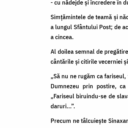
- cu nădejde și încredere în 
Simțămintele de teamă și năde
a lungul Sfântului Post; de a
a cincea.
Al doilea semnal de pregătire
cântările și citirile vecernie
„Să nu ne rugăm ca fariseul, f
Dumnezeu prin postire, ca 
„Fariseul biruindu-se de slava
daruri...”.
Precum ne tâlcuiește Sinaxaru