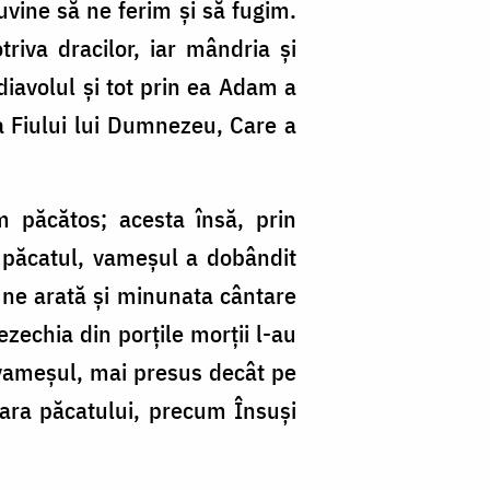
uvine să ne ferim și să fugim.
iva dracilor, iar mândria și
 diavolul și tot prin ea Adam a
ia Fiului lui Dumnezeu, Care a
m păcătos; acesta însă, prin
 păcatul, vameșul a dobândit
m ne arată și minunata cântare
ezechia din porțile morții l-au
e vameșul, mai presus decât pe
vara păcatului, precum Însuși