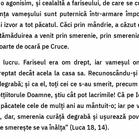
o agonisim, și cealaltă a fariseului, de care se c
nța vameșului sunt puternică într-armare împotr
și izvor a tot păcatul. Căci prin mândrie, a căzut
tă tămăduirea a venit prin smerenie, prin smeren
moarte de ocară pe Cruce.
 lucru. Fariseul era om drept, iar vameșul o
dreptat decât acela la casa sa. Recunoscându-și
degrabă; și ca el, toți cei ce s-au smerit, precu
tțiitorule Doamne, știu cât pot lacrimile! Că pe I
 păcatele cele de mulți ani au mântuit-o; iar p
ată, dar, smerenia curăță degrabă și ușurează po
e smerește se va înălța” (Luca 18, 14).