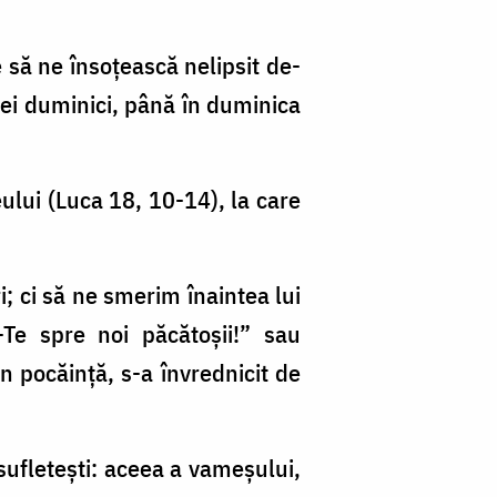
 să ne însoțească nelipsit de-
rei duminici, până în duminica
ului (Luca 18, 10-14), la care
i; ci să ne smerim înaintea lui
Te spre noi păcătoșii!” sau
in pocăință, s-a învrednicit de
sufletești: aceea a vameșului,