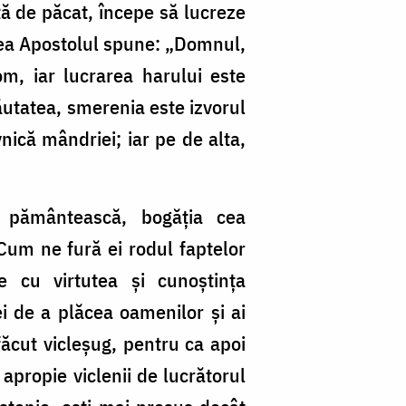
ță de păcat, începe să lucreze
ceea Apostolul spune: „Domnul,
om, iar lucrarea harului este
ăutatea, smerenia este izvorul
vnică mândriei; iar pe de alta,
a pământească, bogăția cea
 Cum ne fură ei rodul faptelor
 cu virtutea și cunoștința
ei de a plăcea oamenilor și ai
efăcut vicleșug, pentru ca apoi
 apropie viclenii de lucrătorul