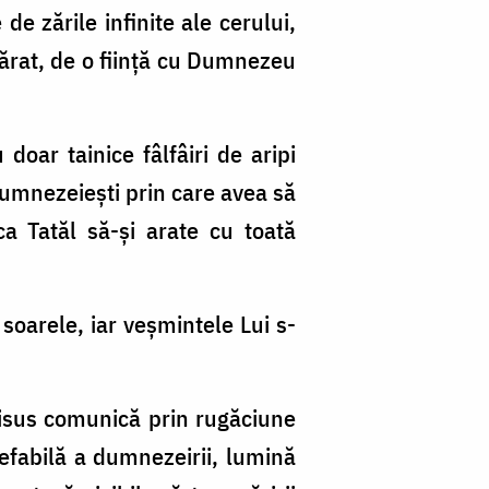
e zările infinite ale cerului,
vărat, de o fiinţă cu Dumnezeu
oar tainice fâlfâiri de aripi
dumnezeiești prin care avea să
ca Tatăl să-și arate cu toată
 soarele, iar veșmintele Lui s-
isus comunică prin rugăciune
efabilă a dumnezeirii, lumină