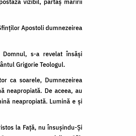
ostază vizibil, părtaș măririi
Sfinţilor Apostoli dumnezeirea
e Domnul, s-a revelat însăși
ntul Grigorie Teologul.
itor ca soarele, Dumnezeirea
nă neapropiată. De aceea, au
umină neapropiată. Lumină e și
stos la Faţă, nu însușindu-Şi