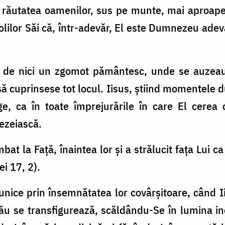
răutatea oamenilor, sus pe munte, mai aproape d
olilor Săi că, într-adevăr, El este Dumnezeu ade
 de nici un zgomot pământesc, unde se auzeau d
ă cuprinsese tot locul. Iisus, știind momentele 
e, ca în toate împrejurările în care El cerea 
ezeiască.
at la Faţă, înaintea lor și a strălucit faţa Lui ca
i 17, 2).
nice prin însemnătatea lor covârșitoare, când I
u se transfigurează, scăldându-Se în lumina in