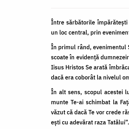
Între sărbătorile împărăteșt
un loc central, prin evenime
În primul rând, evenimentul 
scoate în evidenţă dumnezeire
Iisus Hristos Se arată îmbră
dacă era coborât la nivelul o
În alt sens, scopul acestei 
munte Te-ai schimbat la Faţ
văzut că dacă Te vor crede ră
ești cu adevărat raza Tatălui”