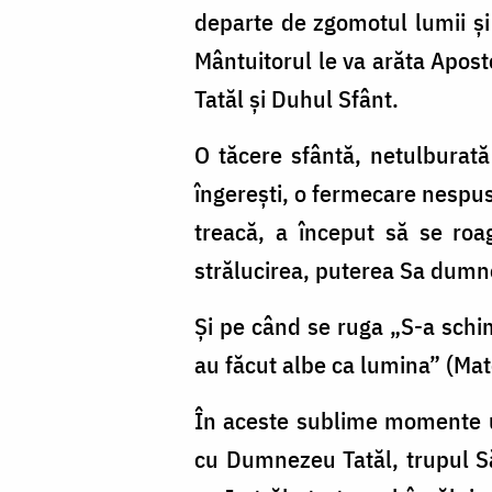
departe de zgomotul lumii și 
Mântuitorul le va arăta Apost
Tatăl și Duhul Sfânt.
O tăcere sfântă, netulburată
îngerești, o fermecare nespus
treacă, a început să se roag
strălucirea, puterea Sa dumn
Şi pe când se ruga „S-a schimb
au făcut albe ca lumina” (Mate
În aceste sublime momente u
cu Dumnezeu Tatăl, trupul Să