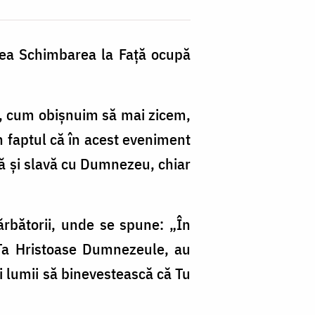
area Schimbarea la Faţă ocupă
i, cum obișnuim să mai zicem,
n faptul că în acest eveniment
ă și slavă cu Dumnezeu, chiar
ărbătorii, unde se spune: „În
 Ta Hristoase Dumnezeule, au
i lumii să binevestească că Tu