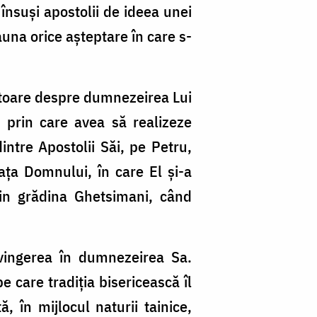
însuși apostolii de ideea unei
auna orice așteptare în care s-
râtoare despre dumnezeirea Lui
, prin care avea să realizeze
ntre Apostolii Săi, pe Petru,
aţa Domnului, în care El și-a
 din grădina Ghetsimani, când
onvingerea în dumnezeirea Sa.
 care tradiţia bisericească îl
 în mijlocul naturii tainice,