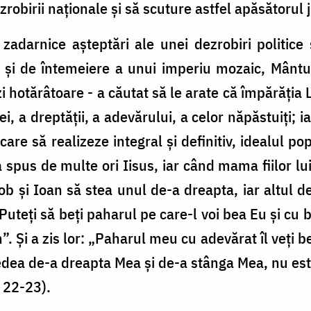
ezrobirii naţionale și să scuture astfel apăsătorul 
zadarnice așteptări ale unei dezrobiri politice
și de întemeiere a unui imperiu mozaic, Mântuit
i hotărâtoare - a căutat să le arate că împărăţia L
ei, a dreptăţii, a adevărului, a celor năpăstuiţi; 
care să realizeze integral și definitiv, idealul p
 spus de multe ori Iisus, iar când mama fiilor lui
Iacob și Ioan să stea unul de-a dreapta, iar altul d
 Puteţi să beţi paharul pe care-l voi bea Eu și cu
”. Şi a zis lor: „Paharul meu cu adevărat îl veţi 
ședea de-a dreapta Mea și de-a stânga Mea, nu este
, 22-23).