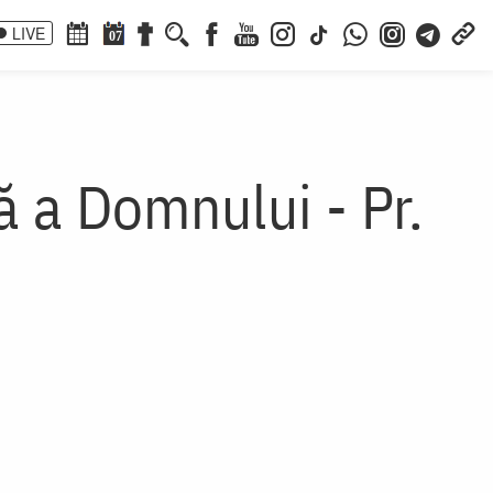
LIVE
07
ă a Domnului - Pr.