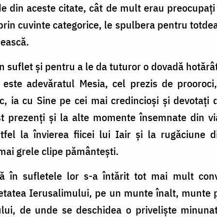
 din aceste citate, cât de mult erau preocupaţi 
 prin cuvinte categorice, le spulbera pentru totde
mească.
in suflet și pentru a le da tuturor o dovadă hotă
 este adevăratul Mesia, cel prezis de prooroci
ia cu Sine pe cei mai credincioși și devotaţi di
st prezenţi și la alte momente însemnate din vi
tfel la învierea fiicei lui Iair și la rugăciune
 mai grele clipe pământești.
că în sufletele lor s-a întărit tot mai mult c
tatea Ierusalimului, pe un munte înalt, munte pe
lui, de unde se deschidea o priveliște minunată,