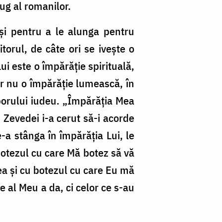
jug al romanilor.
 și pentru a le alunga pentru
orul, de câte ori se ivește o
ui este o împărăţie spirituală,
iar nu o împărăţie lumească, în
oporului iudeu. „Împărăţia Mea
 Zevedei i-a cerut să-i acorde
e-a stânga în împărăţia Lui, le
 botezul cu care Mă botez să vă
bea și cu botezul cu care Eu mă
 al Meu a da, ci celor ce s-au