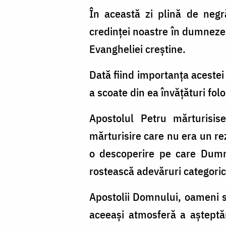
În această zi plină de negră
credinţei noastre în dumnezei
Evangheliei creștine.
Dată fiind importanţa acestei
a scoate din ea învăţături fol
Apostolul Petru mărturisis
mărturisire care nu era un rezu
o descoperire pe care Dumn
rostească adevăruri categoric
Apostolii Domnului, oameni si
aceeași atmosferă a așteptă