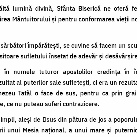
ită lumină divină, Sfânta Biserică ne oferă feri
rea Mântuitorului și pentru conformarea vieţii n
 sărbători împărătești, se cuvine să facem un s
ositoare sufletului însetat de adevăr și desăvârșir
e în numele tuturor apostolilor credinţa în î
ltat al puterilor sale sufletești, ci era un rezult
ezeu Tatăl o face de sus, pentru ca prin grai
e, ce nu puteau suferi contrazicere.
mpli, aleși de Iisus din pătura de jos a poporului
rii unui Mesia naţional, a unui mare și puterni