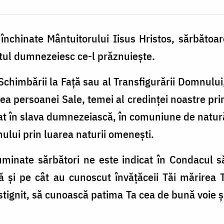
i închinate Mântuitorului Iisus Hristos, sărbăto
ntul dumnezeiesc ce-l prăznuiește.
Schimbării la Faţă sau al Transfigurării Domnulu
a persoanei Sale, temei al credinţei noastre pri
cat în slava dumnezeiască, în comuniune de natur
mului prin luarea naturii omenești.
luminate sărbători ne este indicat în Condacul s
ă și pe cât au cunoscut învăţăceii Tăi mărirea
stignit, să cunoască patima Ta cea de bună voie ș
.