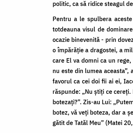
politic, ca să ridice steagul d
Pentru a le spulbera aceste 
totdeauna visul de dominare 
ocazie binevenită - prin dovez
o împărăţie a dragostei, a mil
care El va domni ca un rege, 
nu este din lumea aceasta”, a
favorul ca cei doi fii ai ei, 
răspunde: „Nu știţi ce cereţi.
botezaţi?”. Zis-au Lui: „Putem
botez, vă veţi boteza, dar a 
gătit de Tatăl Meu” (Matei 20