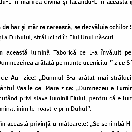
du-L în mărirea divină și făcându-L în această ip
ă de har și mărire cerească, se dezvăluie ochilor 
și a Duhului, strălucind în Fiul Unul născut.
în această lumină Taborică ce L-a învăluit p
mnezeirea arătată pe munte ucenicilor” zice Sfâ
 de Aur zice: „Domnul S-a arătat mai străluc
 Sfântul Vasile cel Mare zice: „Dumnezeu e Lumi
eputând privi slava luminii Fiului, pentru că e l
uminat inimile noastre prin Duhul”.
în această privinţă următoarele: „Se schimbă Hri