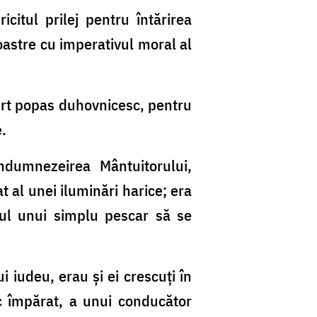
citul prilej pentru întărirea
oastre cu imperativul moral al
curt popas duhovnicesc, pentru
e.
ndumnezeirea Mântuitorului,
at al unei iluminări harice; era
ul unui simplu pescar să se
 iudeu, erau și ei crescuţi în
c împărat, a unui conducător