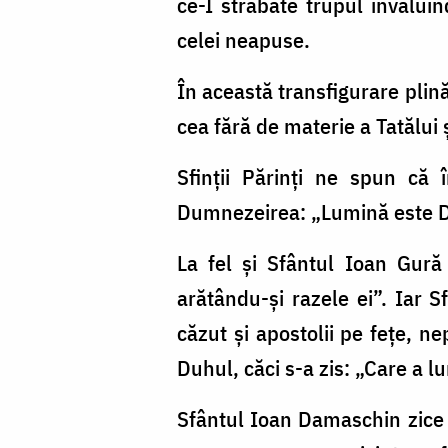
ce-I străbate trupul învăluin
celei neapuse.
În această transfigurare plin
cea fără de materie a Tatălui 
Sfinţii Părinţi ne spun că 
Dumnezeirea: „Lumină este Du
La fel și Sfântul Ioan Gură
arătându-și razele ei”. Iar
căzut și apostolii pe feţe, n
Duhul, căci s-a zis: „Care a l
Sfântul Ioan Damaschin zice 