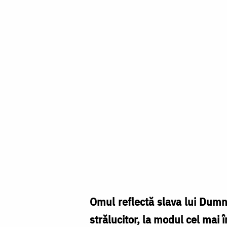
Schimbarea
la
Faţă
a
Omul reflectă slava lui Dumne
Domnului
strălucitor, la modul cel mai î