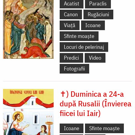
Acatist
Paraclis
Canon
Rugăciuni
Viață
Icoane
Sfinte moaște
Locuri de pelerinaj
Predici
Video
Fotografii
✝) Duminica a 24-a
după Rusalii (Învierea
fiicei lui Iair)
Icoane
Sfinte moaște