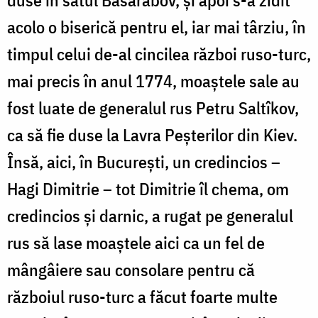
duse în satul Basarabov, și apoi s-a zidit
acolo o biserică pentru el, iar mai târziu, în
timpul celui de-al cincilea război ruso-turc,
mai precis în anul 1774, moaștele sale au
fost luate de generalul rus Petru Saltîkov,
ca să fie duse la Lavra Peșterilor din Kiev.
Însă, aici, în București, un credincios –
Hagi Dimitrie – tot Dimitrie îl chema, om
credincios și darnic, a rugat pe generalul
rus să lase moaștele aici ca un fel de
mângâiere sau consolare pentru că
războiul ruso-turc a făcut foarte multe