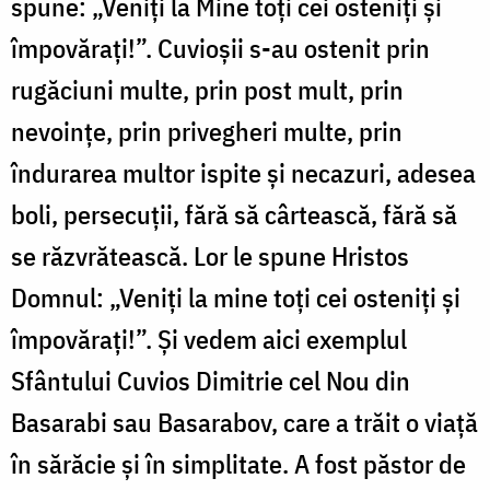
spune
:
„Veniți la Mine toți cei osteniți și
împovărați!”. Cuvioșii s-au ostenit prin
rugăciuni multe, prin post mult, prin
nevoințe, prin privegheri multe, prin
îndurarea multor ispite și necazuri, adesea
boli, persecuții, fără să cârtească, fără să
se răzvrătească. Lor le spune Hristos
Domnul
:
„Veniți la mine toți cei osteniți și
împovărați!”. Și vedem aici exemplul
Sfântului Cuvios Dimitrie cel Nou din
Basarabi sau Basarabov, care a trăit o viață
în sărăcie și în simplitate. A fost păstor de