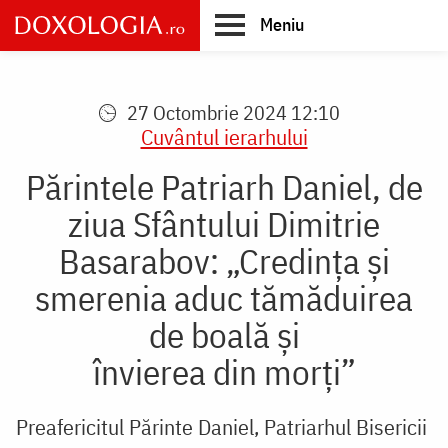
Skip
Meniu
to
main
Main
content
navigation
27 Octombrie 2024 12:10
Cuvântul ierarhului
Părintele Patriarh Daniel, de
ziua Sfântului Dimitrie
Basarabov: „Credința și
smerenia aduc tămăduirea
de boală și
învierea din morți”
Preafericitul Părinte Daniel, Patriarhul Bisericii