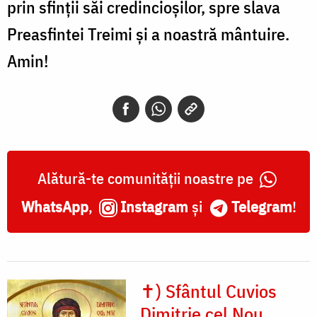
prin sfinții săi credincioșilor, spre slava
Preasfintei Treimi și a noastră mântuire.
Amin!
Alătură-te comunității noastre pe
WhatsApp
,
Instagram
și
Telegram
!
✝) Sfântul Cuvios
Dimitrie cel Nou,