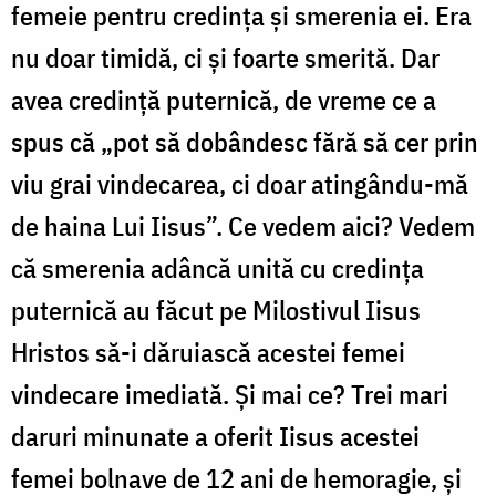
femeie pentru credința și smerenia ei. Era
nu doar timidă, ci și foarte smerită. Dar
avea credință puternică, de vreme ce a
spus că „pot să dobândesc fără să cer prin
viu grai vindecarea, ci doar atingându-mă
de haina Lui Iisus”. Ce vedem aici? Vedem
că smerenia adâncă unită cu credința
puternică au făcut pe Milostivul Iisus
Hristos să-i dăruiască acestei femei
vindecare imediată. Și mai ce? Trei mari
daruri minunate a oferit Iisus acestei
femei bolnave de 12 ani de hemoragie, și