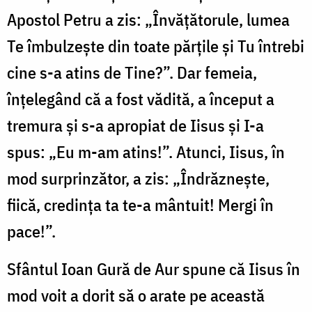
Apostol Petru a zis
:
„Învățătorule, lumea
Te îmbulzește din toate părțile și Tu întrebi
cine s-a atins de Tine?”. Dar femeia,
înțelegând că a fost vădită, a început a
tremura și s-a apropiat de Iisus și I-a
spus
:
„Eu m-am atins!”. Atunci, Iisus, în
mod surprinzător, a zis
:
„Îndrăznește,
fiică, credința ta te-a mântuit! Mergi în
pace!”.
Sfântul Ioan Gură de Aur spune că Iisus în
mod voit a dorit să o arate pe această