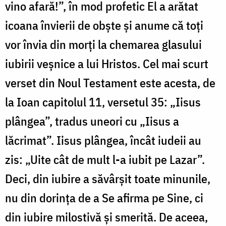
vino afară!”, în mod profetic El a arătat
icoana învierii de obște și anume că toți
vor învia din morți la chemarea glasului
iubirii veșnice a lui Hristos. Cel mai scurt
verset din Noul Testament este acesta, de
la Ioan capitolul 11, versetul 35
:
„Iisus
plângea”, tradus uneori cu „Iisus a
lăcrimat”. Iisus plângea, încât iudeii au
zis
:
„Uite cât de mult l-a iubit pe Lazar”.
Deci, din iubire a săvârșit toate minunile,
nu din dorința de a Se afirma pe Sine, ci
din iubire milostivă și smerită. De aceea,