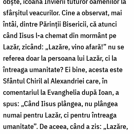
obște, icoana Învierii tuturor oamenilor la
sfârșitul veacurilor. Cine a observat, mai
întâi, dintre Părinții Bisericii, că atunci
când Iisus l-a chemat din mormânt pe
Lazăr, zicând
:
„Lazăre, vino afară!” nu se
referea doar la persoana lui Lazăr, ci la
întreaga umanitate? Ei bine, acesta este
Sfântul Chiril al Alexandriei care, în
comentariul la Evanghelia după Ioan, a
spus
:
„Când Iisus plângea, nu plângea
numai pentru Lazăr, ci pentru întreaga
umanitate”. De aceea, când a zis: „Lazăre,