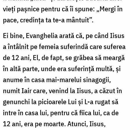
vieți pașnice pentru că îi spune: „Mergi în
pace, credința ta te-a mântuit”.
Ei bine, Evanghelia arată că, pe când Iisus
a întâlnit pe femeia suferindă care suferea
de 12 ani, El, de fapt, se grăbea să meargă
în altă parte, unde era suferință multă, și
anume în casa mai-marelui sinagogii,
numit Iair care, venind la Iisus, a căzut în
genunchi la picioarele Lui și L-a rugat să
intre în casa lui, pentru că fiica lui, ca de
12 ani, era pe moarte. Atunci, Iisus,