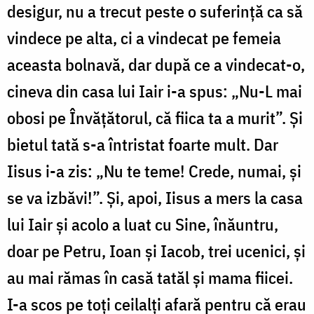
desigur, nu a trecut peste o suferință ca să
vindece pe alta, ci a vindecat pe femeia
aceasta bolnavă, dar după ce a vindecat-o,
cineva din casa lui Iair i-a spus
:
„Nu-L mai
obosi pe Învățătorul, că fiica ta a murit”. Și
bietul tată s-a întristat foarte mult. Dar
Iisus i-a zis
: „
Nu te teme! Crede, numai, și
se va izbăvi!”. Și, apoi, Iisus a mers la casa
lui Iair și acolo a luat cu Sine, înăuntru,
doar pe Petru, Ioan și Iacob, trei ucenici, și
au mai rămas în casă tatăl și mama fiicei.
I-a scos pe toți ceilalți afară pentru că erau