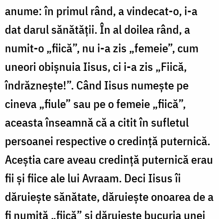
anume: în primul rând, a vindecat-o, i-a
dat darul sănătății. În al doilea rând, a
numit-o „fiică”, nu i-a zis „femeie”, cum
uneori obișnuia Iisus, ci i-a zis „Fiică,
îndrăznește!”. Când Iisus numește pe
cineva „fiule” sau pe o femeie „fiică”,
aceasta înseamnă că a citit în sufletul
persoanei respective o credință puternică.
Aceștia care aveau credință puternică erau
fii și fiice ale lui Avraam. Deci Iisus îi
dăruiește sănătate, dăruiește onoarea de a
fi numită „fiică” și dăruiește bucuria unei