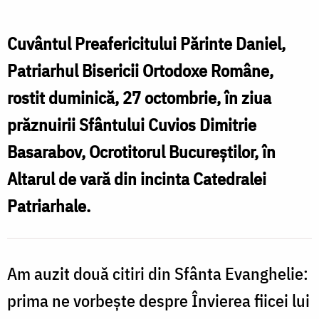
Daniel,
Patriarhul
Cuvântul Preafericitului Părinte Daniel,
Bisericii
Patriarhul Bisericii Ortodoxe Române,
Ortodoxe
rostit duminică, 27 octombrie, în ziua
Române
prăznuirii Sfântului Cuvios Dimitrie
/
Basarabov, Ocrotitorul Bucureștilor, în
Foto:
Altarul de vară din incinta Catedralei
basilica.ro
Patriarhale.
Am auzit două citiri din Sfânta Evanghelie
:
prima ne vorbește despre Învierea fiicei lui