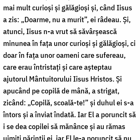
mai mult curioși și gălăgioși și, când Iisus
a zis: „Doarme, nu a murit”, ei râdeau. Și,
atunci, Iisus n-a vrut să săvârșească
minunea în fața unor curioși și gălăgioși, ci
doar în fața unor oameni care sufereau,
care erau întristați și care așteptau
ajutorul Mântuitorului Iisus Hristos. Și
apucând pe copilă de mână, a strigat,
zicând: „Copilă, scoală-te!” și duhul ei s-a
întors și a înviat îndată. Iar El a poruncit să
i se dea copilei să mănânce și au rămas
uimiți părinții ei, iar El le-a poruncit să nu