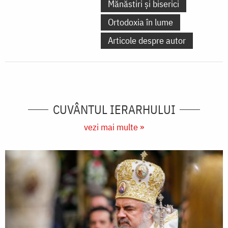
Mănăstiri și biserici
Ortodoxia în lume
Articole despre autor
CUVÂNTUL IERARHULUI
vezi mai multe »