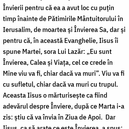
Învierii pentru că ea a avut loc cu puțin
timp înainte de Pătimirile Mântuitorului în
Ierusalim, de moartea și Învierea Sa, dar și
pentru că, în această Evanghelie, Iisus îi
spune Martei, sora Lui Lazăr: „Eu sunt
Învierea, Calea și Viața, cel ce crede în
Mine viu va fi, chiar dacă va muri”. Viu va fi
cu sufletul, chiar dacă va muri cu trupul.
Aceasta Iisus o mărturisește ca fiind
adevărul despre Înviere, după ce Marta i-a
zis: știu că va învia în Ziua de Apoi. Dar
Iisus, ca să arate ce este Învierea, a spus: