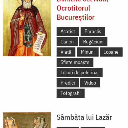
Ocrotitorul
Bucureștilor
Acatist
Paraclis
Canon
Rugăciuni
Viață
Minuni
Icoane
Sfinte moaște
Locuri de pelerinaj
Predici
Video
Fotografii
Sâmbăta lui Lazăr