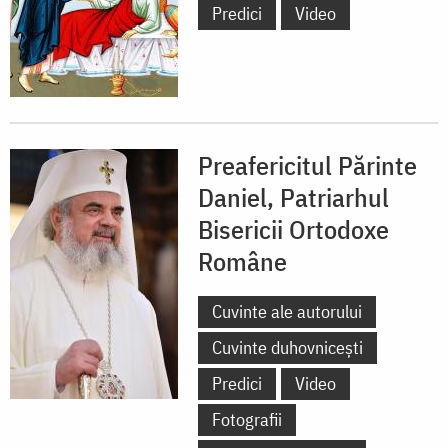
Predici
Video
Preafericitul Părinte
Daniel, Patriarhul
Bisericii Ortodoxe
Române
Cuvinte ale autorului
Cuvinte duhovnicești
Predici
Video
Fotografii