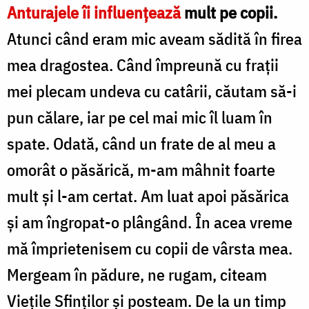
Anturajele îi influenţează
mult pe copii.
Atunci când eram mic aveam sădită în firea
mea dragostea. Când împreună cu fraţii
mei plecam undeva cu catârii, căutam să-i
pun călare, iar pe cel mai mic îl luam în
spate. Odată, când un frate de al meu a
omorât o păsărică, m-am mâhnit foarte
mult şi l-am certat. Am luat apoi păsărica
şi am îngropat-o plângând. În acea vreme
mă împrietenisem cu copii de vârsta mea.
Mergeam în pădure, ne rugam, citeam
Vieţile Sfinţilor şi posteam. De la un timp