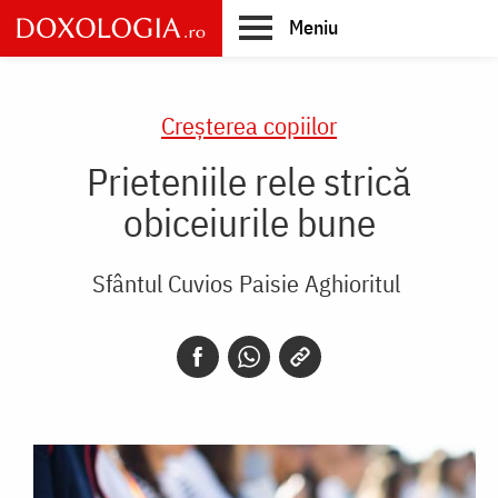
Skip
Meniu
to
main
Main
content
navigation
Creşterea copiilor
Prieteniile rele strică
obiceiurile bune
Sfântul Cuvios Paisie Aghioritul