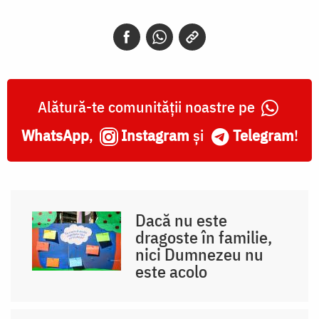
Alătură-te comunității noastre pe
WhatsApp
,
Instagram
și
Telegram
!
Dacă nu este
dragoste în familie,
nici Dumnezeu nu
este acolo