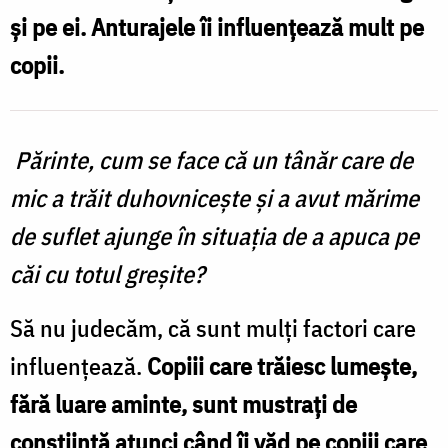
şi pe ei. Anturajele îi influenţează mult pe
copii. ​
Părinte, cum se face că un tânăr care de
mic a trăit duhovniceşte şi a avut mărime
de suflet ajunge în situaţia de a apuca pe
căi cu totul greşite?
Să nu judecăm, că sunt mulţi factori care
influenţează.
Copiii care trăiesc lumeşte,
fără luare aminte, sunt mustraţi de
conştiinţă atunci când îi văd pe copiii care