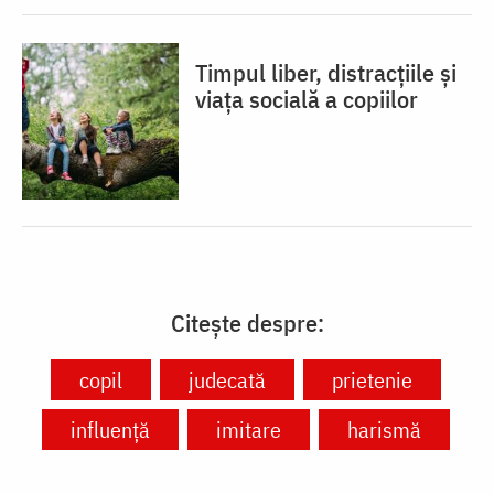
Timpul liber, distracțiile și
viața socială a copiilor
Citește despre:
copil
judecată
prietenie
influenţă
imitare
harismă