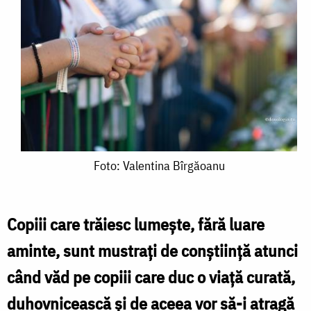
Foto:
Foto: Valentina Bîrgăoanu
Valentina
Bîrgăoanu
Copiii care trăiesc lumeşte, fără luare
aminte, sunt mustraţi de conştiinţă atunci
când văd pe copiii care duc o viaţă curată,
duhovnicească şi de aceea vor să-i atragă