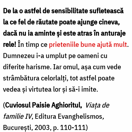
De la o astfel de sensibilitate sufletească
la ce fel de răutate poate ajunge cineva,
dacă nu ia aminte şi este atras în anturaje
rele!
În timp ce
prieteniile bune ajută mult
.
Dumnezeu i-a umplut pe oameni cu
diferite harisme. Iar omul, aşa cum vede
strâmbătura celorlalţi, tot astfel poate
vedea şi virtutea lor şi să-i imite.
(
Cuviosul Paisie Aghioritul,
Viaţa de
familie IV
, Editura Evanghelismos
,
Bucureşti, 2003, p. 110-111)