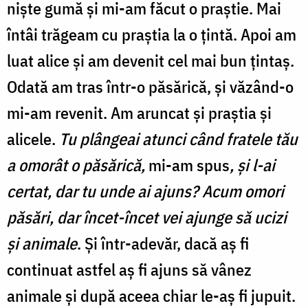
nişte gumă şi mi-am făcut o praştie. Mai
întâi trăgeam cu praştia la o ţintă. Apoi am
luat alice şi am devenit cel mai bun ţintaş.
Odată am tras într-o păsărică, şi văzând-o
mi-am revenit. Am aruncat şi praştia şi
alicele.
Tu plângeai atunci când fratele tău
a omorât o păsărică,
mi-am spus
, şi l-ai
certat, dar tu unde ai ajuns? Acum omori
păsări, dar încet-încet vei ajunge să ucizi
şi animale
. Şi într-adevăr, dacă aş fi
continuat astfel aş fi ajuns să vânez
animale şi după aceea chiar le-aş fi jupuit.