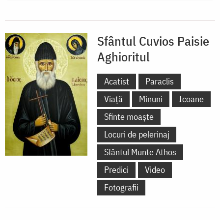
Sfântul Cuvios Paisie
Aghioritul
Acatist
Paraclis
Viață
Minuni
Icoane
Sfinte moaște
Locuri de pelerinaj
Sfântul Munte Athos
Predici
Video
Fotografii