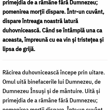
primejdia de a rămâne fără Dumnezeu;
când
pomenirea morții dispare. Într-un cuvânt,
uităm
dispare întreaga noastră latură
de
duhovnicească. Când se întâmplă una ca
Dumnezeu
aceasta, împreună cu ea vin și tristețea și
/
lipsa de grijă.
Foto:
Oana
Nechifor
Răcirea duhovnicească începe prin uitare.
Omul uită binefacerile lui Dumnezeu, de
Dumnezeu Însuși și de mântuire. Uită și
primejdia de a rămâne fără Dumnezeu;
pomenirea morții dispare. Într-un cuvânt,