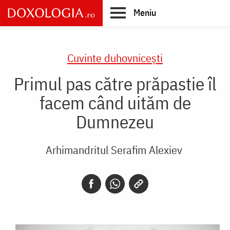
Skip
Meniu
to
main
Main
content
navigation
Cuvinte duhovnicești
Primul pas către prăpastie îl
facem când uităm de
Dumnezeu
Arhimandritul Serafim Alexiev