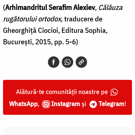
(
Arhimandritul Serafim Alexiev
,
Călăuza
rugătorului ortodox
, traducere de
Gheorghiță Ciocioi, Editura Sophia,
București, 2015, pp. 5-6)
Alătură-te comunității noastre pe
WhatsApp
,
Instagram
și
Telegram
!