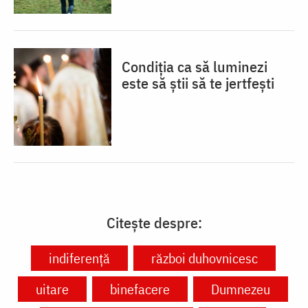
Condiția ca să luminezi
este să știi să te jertfești
Citește despre:
indiferență
război duhovnicesc
uitare
binefacere
Dumnezeu