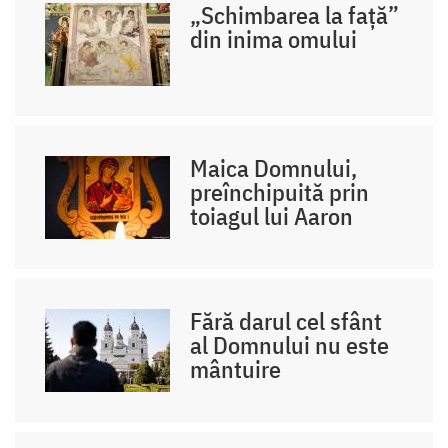
„Schimbarea la față”
din inima omului
Maica Domnului,
preînchipuită prin
toiagul lui Aaron
Fără darul cel sfânt
al Domnului nu este
mântuire