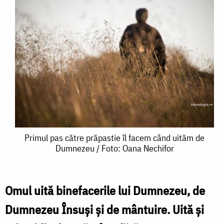
Primul
Primul pas către prăpastie îl facem când uităm de
Dumnezeu / Foto: Oana Nechifor
pas
către
prăpastie
Omul uită binefacerile lui Dumnezeu, de
îl
Dumnezeu Însuși și de mântuire. Uită și
facem