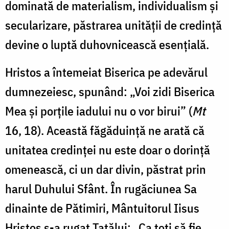
dominată de materialism, individualism și
secularizare, păstrarea unității de credință
devine o luptă duhovnicească esențială.
Hristos a întemeiat Biserica pe adevărul
dumnezeiesc, spunând: „Voi zidi Biserica
Mea și porțile iadului nu o vor birui” (
Mt
16, 18). Această făgăduință ne arată că
unitatea credinței nu este doar o dorință
omenească, ci un dar divin, păstrat prin
harul Duhului Sfânt. În rugăciunea Sa
dinainte de Pătimiri, Mântuitorul Iisus
Hristos s-a rugat Tatălui: „Ca toți să fie