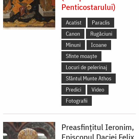
Penticostarului)
Acatist
Paraclis
Canon
Rugăciuni
Minuni
Icoane
Sfinte moaște
Locuri de pelerinaj
Sfântul Munte Athos
Predici
Video
Fotografii
Preasfințitul Ieronim,
Episcopul Daciei Felix