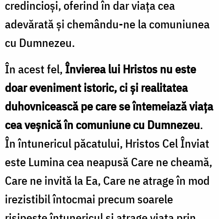
credincioși, oferind în dar viața cea
adevărată și chemându-ne la comuniunea
cu Dumnezeu.
În acest fel,
Învierea lui Hristos nu este
doar eveniment istoric, ci și realitatea
duhovnicească pe care se întemeiază viața
cea veșnică în comuniune cu Dumnezeu
.
În întunericul păcatului, Hristos Cel Înviat
este Lumina cea neapusă Care ne cheamă,
Care ne invită la Ea, Care ne atrage în mod
irezistibil întocmai precum soarele
risipește întunericul și atrage viața prin