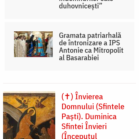
duhovnicești”
Gramata patriarhală
de întronizare a IPS
Antonie ca Mitropolit
al Basarabiei
(✝) Învierea
Domnului (Sfintele
Paști). Duminica
Sfintei Învieri
(Începutul