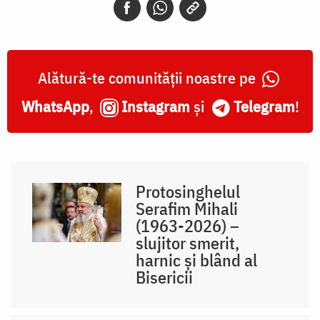
Alătură-te comunității noastre pe
WhatsApp
,
Instagram
și
Telegram
!
Protosinghelul
Serafim Mihali
(1963-2026) –
slujitor smerit,
harnic și blând al
Bisericii