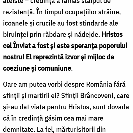
ateiste – credința a rămas stâlpul de
rezistență. În timpul ocupațiilor străine,
icoanele și crucile au fost stindarde ale
biruinței prin răbdare și nădejde.
Hristos
cel Înviat a fost și este speranța poporului
nostru! El reprezintă izvor și mijloc de
coeziune și comuniune
.
Oare am putea vorbi despre România fără
sfinții și martirii ei? Sfinții Brâncoveni, care
și-au dat viața pentru Hristos, sunt dovada
că în credință găsim cea mai mare
demnitate. La fel, mărturisitorii din