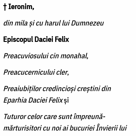
iad
† Ieronim,
/
din mila și cu harul lui Dumnezeu
Foto:
Ștefan
Episcopul Daciei Felix
Cojocariu
Preacuviosului cin monahal
,
Preacucernicului cler
,
Preaiubiților credincioși creștini
din
Eparhia Daciei Felix
și
Tuturor celor care sunt împreună-
mărturisitori cu noi ai bucuriei Învierii lui