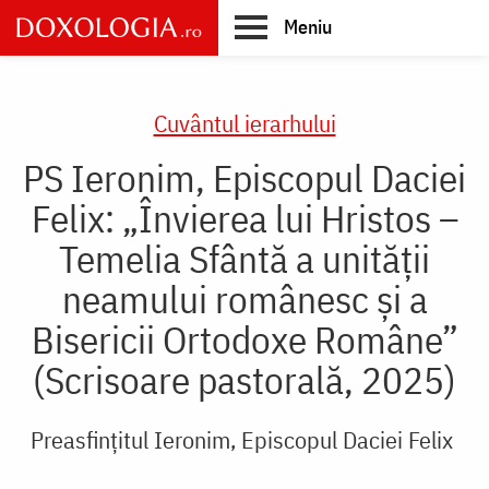
Skip
Meniu
to
main
Main
content
navigation
Cuvântul ierarhului
PS Ieronim, Episcopul Daciei
Felix: „Învierea lui Hristos –
Temelia Sfântă a unității
neamului românesc și a
Bisericii Ortodoxe Române”
(Scrisoare pastorală, 2025)
Preasfințitul Ieronim, Episcopul Daciei Felix