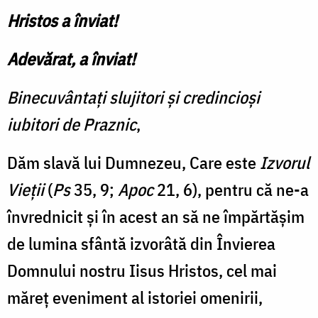
Hristos a înviat!
Adevărat, a înviat!
Binecuvântați slujitori și credincioși
iubitori de Praznic
,
Dăm slavă lui Dumnezeu, Care este
Izvorul
Vieții
(
Ps
35, 9;
Apoc
21, 6), pentru că ne-a
învrednicit și în acest an să ne împărtășim
de lumina sfântă izvorâtă din Învierea
Domnului nostru Iisus Hristos, cel mai
măreț eveniment al istoriei omenirii,