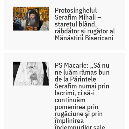
Protosinghelul
Serafim Mihali –
starețul blând,
răbdător și rugător al
Mănăstirii Bisericani
PS Macarie: „Să nu
ne luăm rămas bun
de la Părintele
Serafim numai prin
lacrimi, ci să-i
continuăm
pomenirea prin
rugăciune și prin
împlinirea
îndemnurilor sale