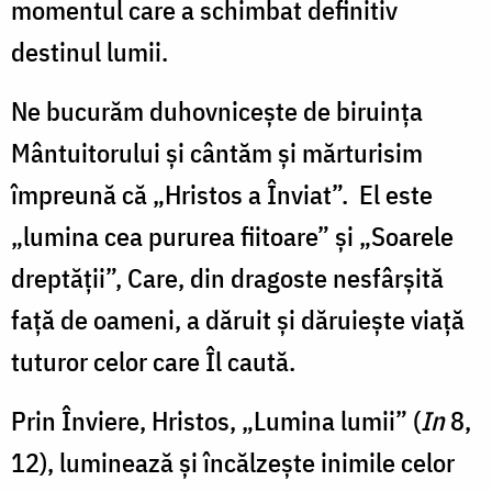
momentul care a schimbat definitiv
destinul lumii.
Ne bucurăm duhovnicește de biruința
Mântuitorului și cântăm și mărturisim
împreună că „Hristos a Înviat”. El este
„lumina cea pururea fiitoare” și „Soarele
dreptății”, Care, din dragoste nesfârșită
față de oameni, a dăruit și dăruiește viață
tuturor celor care Îl caută.
Prin Înviere, Hristos, „Lumina lumii” (
In
8,
12), luminează și încălzește inimile celor