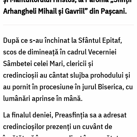
N
Arhangheli Mihail și Gavriil” din Pașcani.
Parohia
„Sfinții
s
Arhangheli
După ce s-au închinat la Sfântul Epitaf,
Mihail
scos de dimineață în cadrul Vecerniei
și
Sâmbetei celei Mari, clericii și
Gavriil”
l
credincioșii au cântat slujba prohodului și
din
Pașcani
au pornit în procesiune în jurul Biserica, cu
„
lumânări aprinse în mână.
M
La finalul deniei, Preasfinția sa a adresat
ș
credincioșilor prezenți un cuvânt de
G