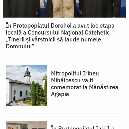
În Protopopiatul Dorohoi a avut loc etapa
locală a Concursului Național Catehetic
„Tinerii și vârstnicii să laude numele
Domnului”
Mitropolitul Irineu
Mihălcescu va fi
comemorat la Mănăstirea
Agapia
În Protopopiatul Iaşi I a