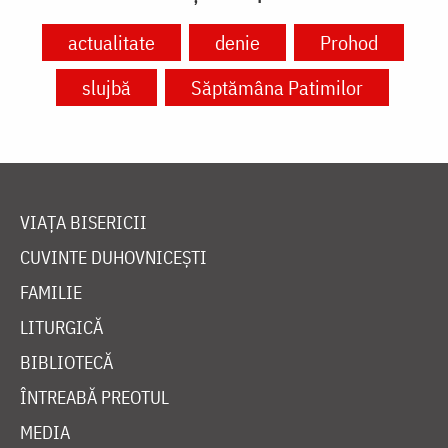
actualitate
denie
Prohod
slujbă
Săptămâna Patimilor
VIAȚA BISERICII
CUVINTE DUHOVNICEȘTI
FAMILIE
LITURGICĂ
BIBLIOTECĂ
ÎNTREABĂ PREOTUL
MEDIA