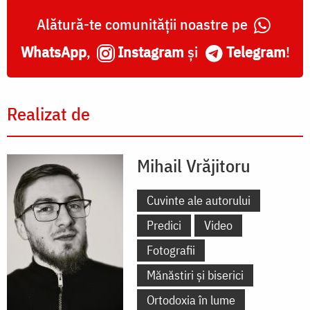
Alătură-te comunității noastre pe
WhatsApp
,
Instagram
și
Telegram
!
Realizat de
Mihail Vrăjitoru
Cuvinte ale autorului
Predici
Video
Fotografii
Mănăstiri și biserici
Ortodoxia în lume