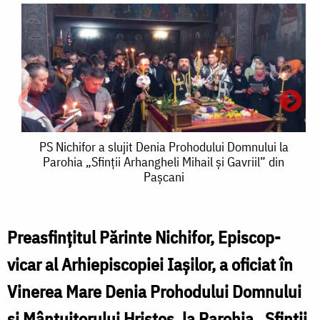
PS
PS Nichifor a slujit Denia Prohodului Domnului la
Parohia „Sfinții Arhangheli Mihail și Gavriil” din
Nichifor
Pașcani
a
slujit
Preasfințitul Părinte Nichifor, Episcop-
Denia
vicar al Arhiepiscopiei Iașilor, a oficiat în
Prohodului
Vinerea Mare Denia Prohodului Domnului
Domnului
și Mântuitorului Hristos, la Parohia „Sfinții
la