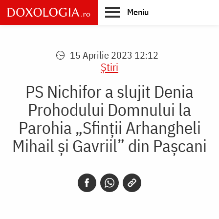
Skip
Meniu
to
main
Main
content
navigation
15 Aprilie 2023 12:12
Știri
PS Nichifor a slujit Denia
Prohodului Domnului la
Parohia „Sfinții Arhangheli
Mihail și Gavriil” din Pașcani