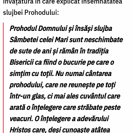
învățătură în care explicat însemnătatea
d
slujbei Prohodului:
Prohodul Domnului și însăși slujba
Sâmbetei celei Mari sunt neschimbate
de sute de ani și rămân în tradiția
Bisericii ca fiind o bucurie pe care o
simțim cu toții. Nu numai cântarea
prohodului, care ne reunește pe toți
într-un glas, ci mai ales cuvântul care
arată o înțelegere care străbate peste
veacuri. O înțelegere a adevărului
Hristos care, deși cunoaște atâtea