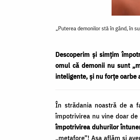
„Puterea
„Puterea demonilor stă în gând, în su
demonilor
stă
în
Descoperim și simțim împotri
gând,
omul că demonii nu sunt „me
în
inteligente, și nu forțe oarbe
sugestie
–
În strădania noastră de a f
ei
împotrivirea nu vine doar de 
sunt
împotrivirea duhurilor întuner
autorii
„metafore”! Așa aflăm și avem