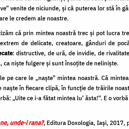
ve” venite de niciunde, și că puterea lor stă în gâ
are le credem ale noastre.
izăm că prin mintea noastră trec și pot lucra tre
 extrem de delicate, creatoare, gânduri de pocă
ecate
: distructive, de ură, de invidie, de rivalitat
 ca niște fulgere și sunt însoțite de neliniște.
ile pe care le „naște” mintea noastră. Că mintea
 naște în fiecare clipă, în funcție de trăirile noastr
vorbă: „Uite ce i-a fătat mintea lu’ ăsta!”. E o vor
e, unde-i rana?
, Editura Doxologia, Iași, 2017, 