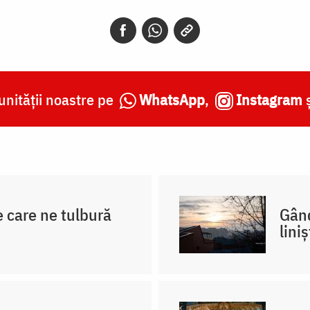
nității noastre pe
WhatsApp
,
Instagram
e care ne tulbură
Gând
lini