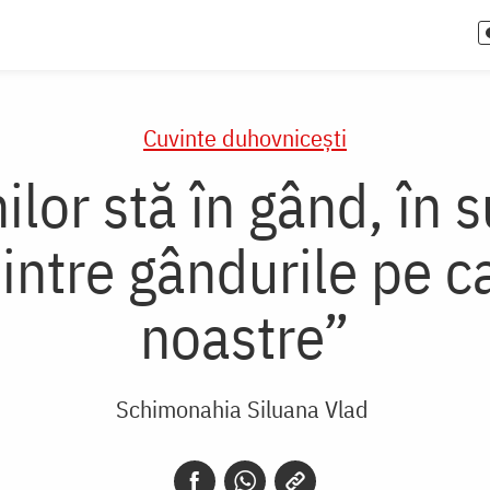
Cuvinte duhovnicești
or stă în gând, în s
dintre gândurile pe c
noastre”
Schimonahia Siluana Vlad