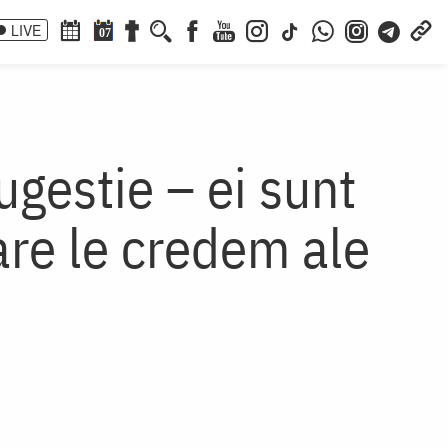
LIVE
07
ugestie – ei sunt
are le credem ale