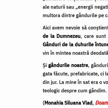
multora
ale naturii sau „energii negati
dintre
multora dintre gândurile pe c
gândurile
pe
Aici avem nevoie să conștient
care
de la Dumnezeu
, care sunt
le
Gânduri de la duhurile întun
credem
vin în mintea noastră deodată,
ale
Și
gândurile noastre
, gândur
noastre”
gata făcute, prefabricate, ci le
/
din jur. La mine în sat era o 
Foto:
teologic despre cum gândim.
Oana
Nechifor
(
Monahia Siluana Vlad
,
Doamn