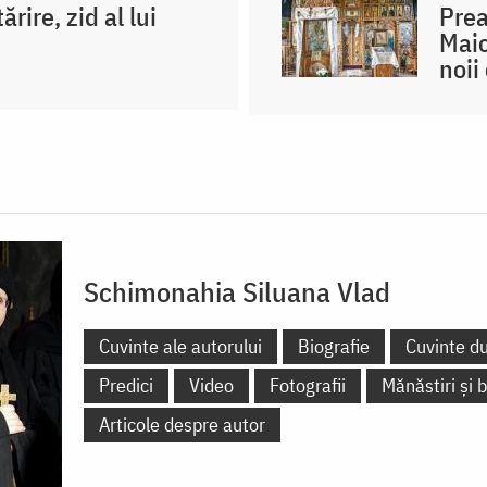
rire, zid al lui
Prea
Maic
noii 
Schimonahia Siluana Vlad
Cuvinte ale autorului
Biografie
Cuvinte d
Predici
Video
Fotografii
Mănăstiri și b
Articole despre autor