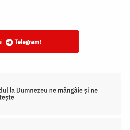
și
Telegram
!
ul la Dumnezeu ne mângâie și ne
ștește