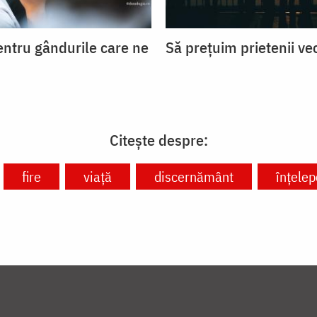
entru gândurile care ne
Să prețuim prietenii ve
Citește despre:
fire
viață
discernământ
înțelep