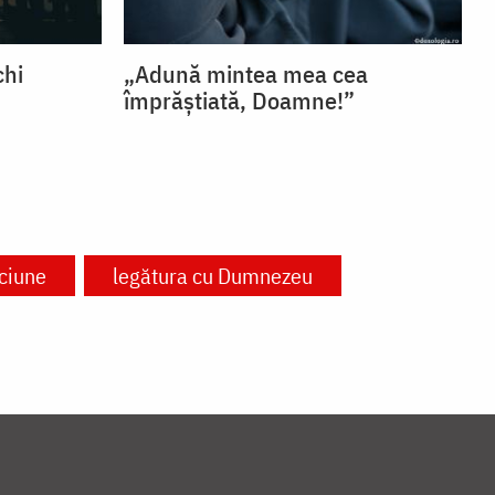
chi
„Adună mintea mea cea
împrăștiată, Doamne!”
ciune
legătura cu Dumnezeu