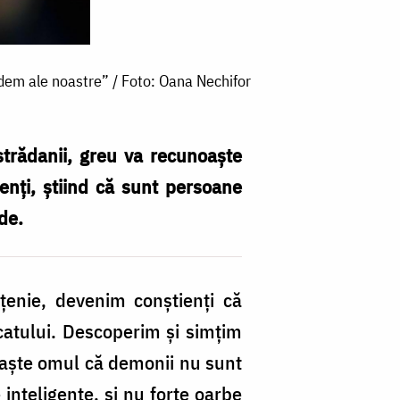
redem ale noastre” / Foto: Oana Nechifor
strădanii, greu va recunoaște
nți, știind că sunt persoane
de.
țenie, devenim conștienți că
ăcatului. Descoperim și simțim
noaște omul că demonii nu sunt
inteligente, și nu forțe oarbe