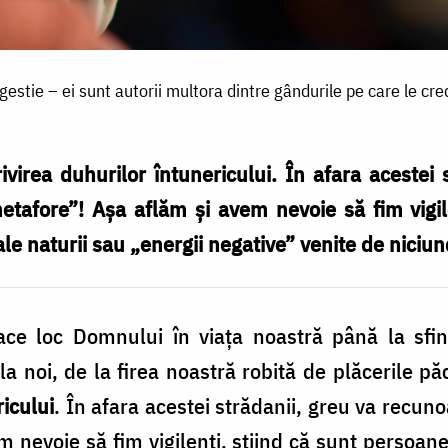
gestie – ei sunt autorii multora dintre gândurile pe care le c
virea duhurilor întunericului. În afara acestei 
tafore”! Așa aflăm și avem nevoie să fim vigile
 ale naturii sau „energii negative” venite de niciun
ace loc Domnului în viața noastră până la sfin
la noi, de la firea noastră robită de plăcerile p
icului
. În afara acestei strădanii, greu va recu
 nevoie să fim vigilenți, știind că sunt persoane 