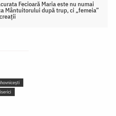
curata Fecioară Maria este nu numai
a Mântuitorului după trup, ci „femeia”
creații
uhovnicești
iserici