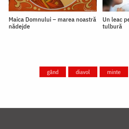
Maica Domnului – marea noastră
Un leac p
nădejde
tulbură
gând
diavol
minte