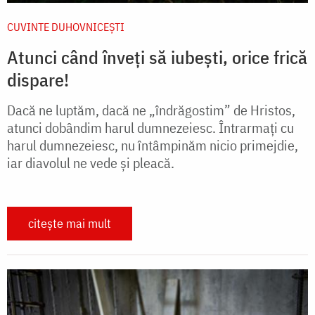
CUVINTE DUHOVNICEȘTI
Atunci când înveți să iubești, orice frică
dispare!
Dacă ne luptăm, dacă ne „îndrăgostim” de Hristos,
atunci dobândim harul dumnezeiesc. Întrarmați cu
harul dumnezeiesc, nu întâmpinăm nicio primejdie,
iar diavolul ne vede și pleacă.
citește mai mult