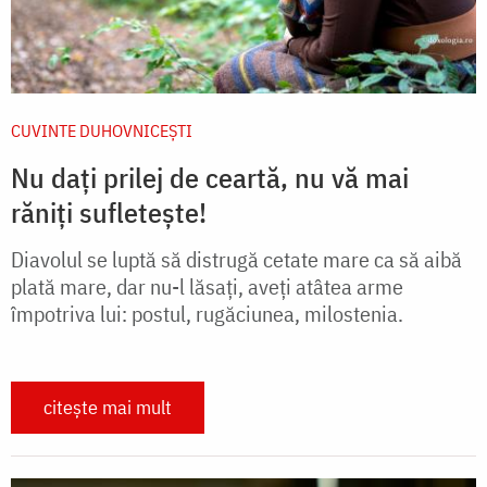
CUVINTE DUHOVNICEȘTI
Nu dați prilej de ceartă, nu vă mai
răniți sufletește!
Diavolul se luptă să distrugă cetate mare ca să aibă
plată mare, dar nu-l lăsați, aveți atâtea arme
împotriva lui: postul, rugăciunea, milostenia.
citește mai mult