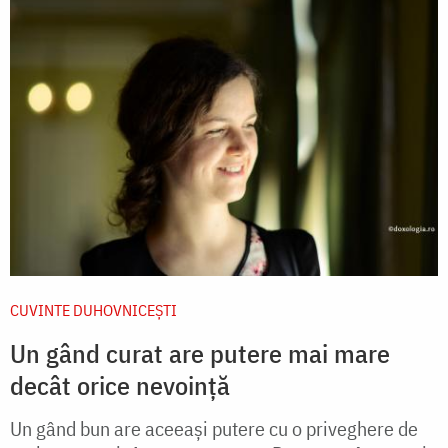
CUVINTE DUHOVNICEȘTI
Un gând curat are putere mai mare
decât orice nevoință
Un gând bun are aceeași putere cu o priveghere de