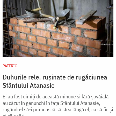
PATERIC
Duhurile rele, rușinate de rugăciunea
Sfântului Atanasie
Ei au fost uimiţi de această minune şi fără şovăială
au căzut în genunchi în faţa Sfântului Atanasie,
rugându-l să-i primească să stea lângă el, ca să fie şi
ei călugări.