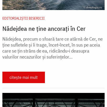
EDITORIALIȘTII BISERICII
Nădejdea ne ține ancorați în Cer
Nădejdea, precum o sfoară tare ce atârnă de Cer, ne
ţine sufletele şi îi trage, încet-încet, în sus pe aceia
care se ţin strâns de ea, ridicându-i deasupra
valurilor necazurilor şi suferinţelor...
citește mai mult