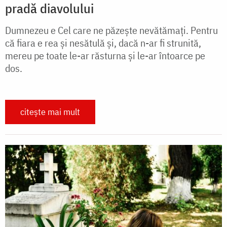
pradă diavolului
Dumnezeu e Cel care ne păzește nevătămați. Pentru
că fiara e rea și nesătulă și, dacă n-ar fi strunită,
mereu pe toate le-ar răsturna și le-ar întoarce pe
dos.
citește mai mult