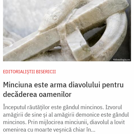
EDITORIALIȘTII BISERICII
Minciuna este arma diavolului pentru
decăderea oamenilor
Începutul răutăților este gândul mincinos. Izvorul
amăgirii de sine și al amăgirii demonice este gândul
mincinos. Prin mijlocirea minciunii, diavolul a lovit
omenirea cu moarte veșnică chiar în...