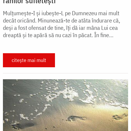
rănilor sufletești
Mulțumește-I și iubește-L pe Dumnezeu mai mult
decât oricând. Minunează-te de atâta îndurare că,
deși a fost ofensat de tine, îți dă iar mâna Lui cea
dreaptă şi te apără să nu cazi în păcat. În fine...
citește mai mult