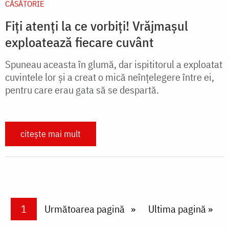
CĂSĂTORIE
Fiți atenți la ce vorbiți! Vrăjmașul
exploatează fiecare cuvânt
Spuneau aceasta în glumă, dar ispititorul a exploatat
cuvintele lor și a creat o mică neînțelegere între ei,
pentru care erau gata să se despartă.
citește mai mult
Paginare
Current page
1
Next page
Următoarea pagină
Last page
Ultima pagină »