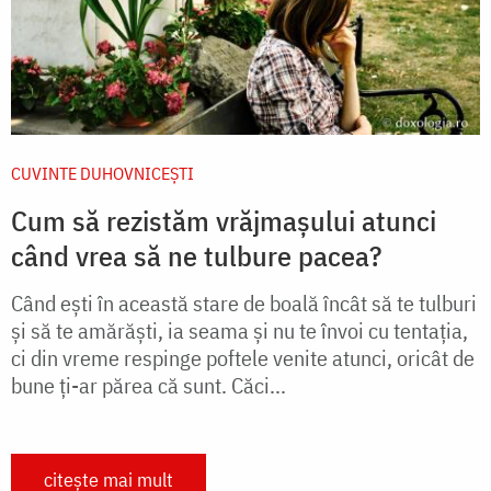
CUVINTE DUHOVNICEȘTI
Cum să rezistăm vrăjmașului atunci
când vrea să ne tulbure pacea?
Când ești în această stare de boală încât să te tulburi
şi să te amărăşti, ia seama și nu te învoi cu tentaţia,
ci din vreme respinge poftele venite atunci, oricât de
bune ţi-ar părea că sunt. Căci...
citește mai mult