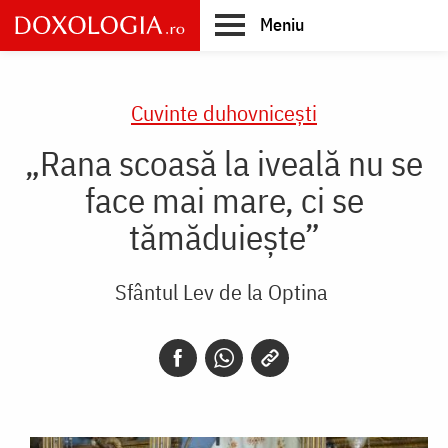
Skip
Meniu
to
main
Main
content
navigation
Cuvinte duhovnicești
„Rana scoasă la iveală nu se
face mai mare, ci se
tămăduiește”
Sfântul Lev de la Optina