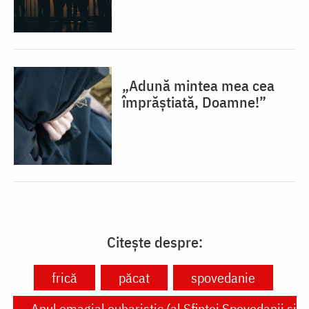
„Adună mintea mea cea
împrăștiată, Doamne!”
Citește despre:
frică
păcat
spovedanie
Anul omagial euharistic (al Sfintei Spovedanii şi