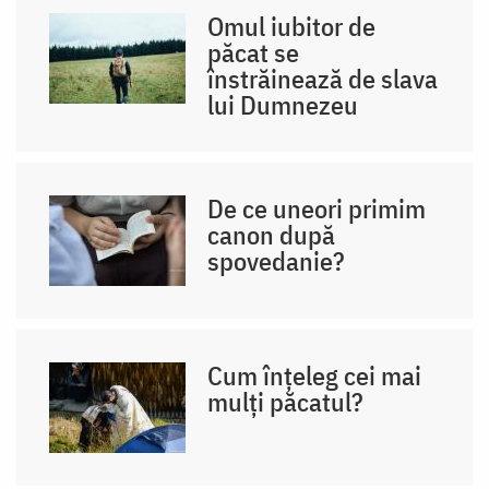
Omul iubitor de
păcat se
înstrăinează de slava
lui Dumnezeu
De ce uneori primim
canon după
spovedanie?
Cum înțeleg cei mai
mulți păcatul?