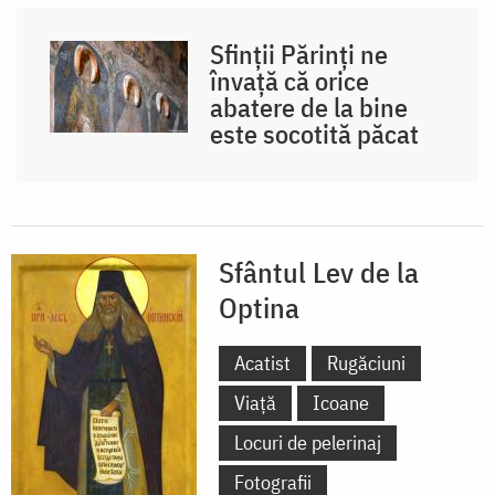
Sfinții Părinți ne
învață că orice
abatere de la bine
este socotită păcat
Sfântul Lev de la
Optina
Acatist
Rugăciuni
Viață
Icoane
Locuri de pelerinaj
Fotografii