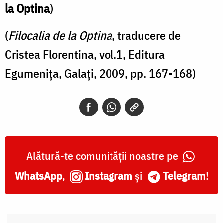
la Optina
)
(
Filocalia de la Optina
, traducere de
Cristea Florentina, vol.1, Editura
Egumenița, Galați, 2009, pp. 167-168)
Alătură-te comunității noastre pe
WhatsApp
,
Instagram
și
Telegram
!