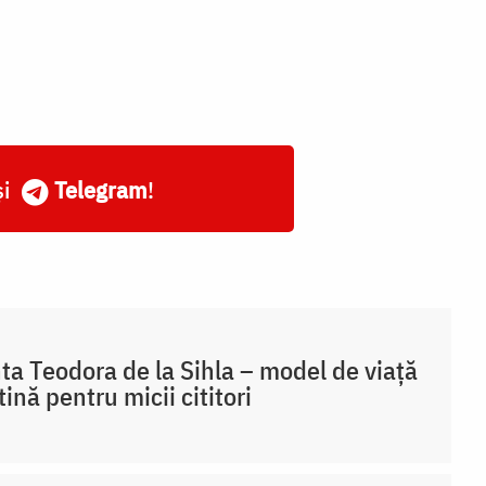
și
Telegram
!
ta Teodora de la Sihla – model de viaţă
tină pentru micii cititori