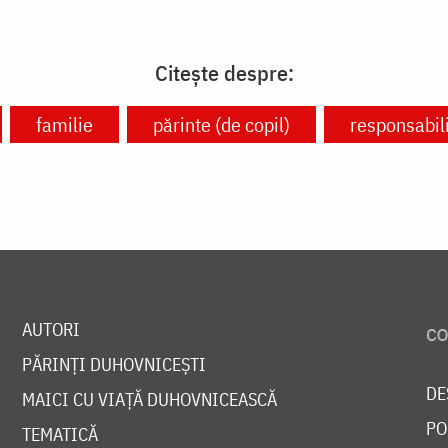
Citește despre:
familie
părinte (de copil)
responsabil
AUTORI
PĂRINȚI DUHOVNICEȘTI
DE
MAICI CU VIAȚĂ DUHOVNICEASCĂ
PO
TEMATICĂ