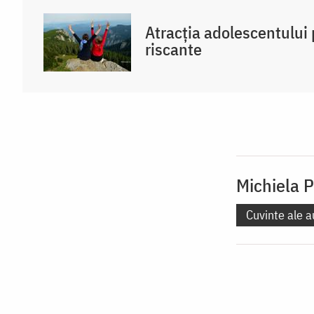
Atracția adolescentului 
riscante
Michiela 
Cuvinte ale a