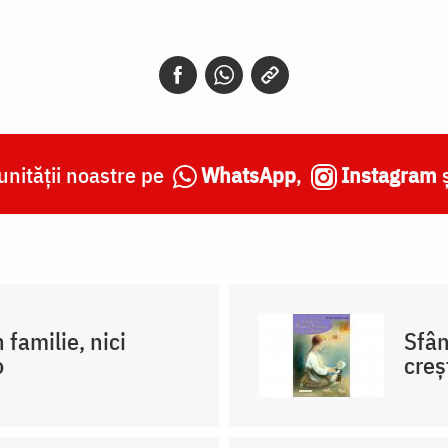
nității noastre pe
WhatsApp
,
Instagram
 familie, nici
Sfân
o
creş