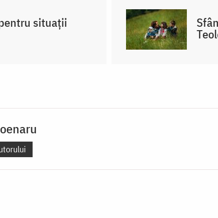
pentru situații
Sfân
Teol
Poenaru
utorului