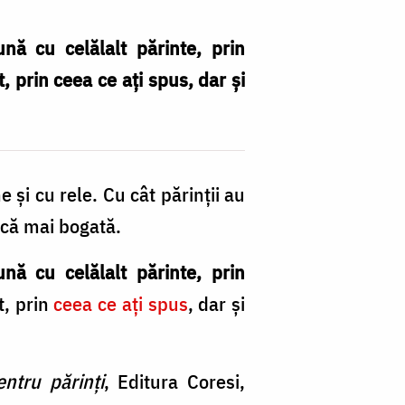
nă cu celălalt părinte, prin
t, prin ceea ce aţi spus, dar şi
 și cu rele. Cu cât părinții au
scă mai bogată.
nă cu celălalt părinte, prin
t, prin
ceea ce aţi spus
, dar şi
ntru părinţi
, Editura Coresi,