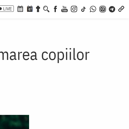
LIVE
07
rmarea copiilor