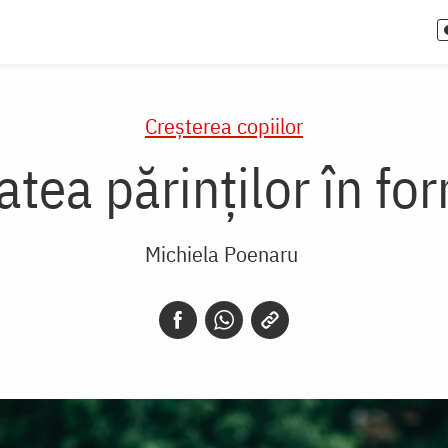
Creşterea copiilor
tea părinților în fo
Michiela Poenaru