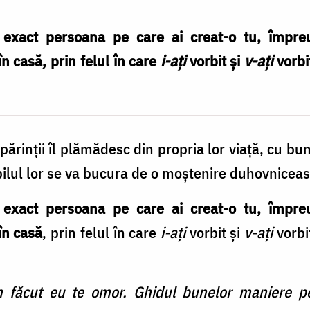
 exact persoana pe care ai creat-o tu, împreu
n casă, prin felul în care
i-aţi
vorbit şi
v-aţi
vorbi
părinții îl plămădesc din propria lor viață, cu bune
opilul lor se va bucura de o moștenire duhovnicea
 exact persoana pe care ai creat-o tu, împreu
în casă
, prin felul în care
i-aţi
vorbit şi
v-aţi
vorbi
 făcut eu te omor.
Ghidul bunelor maniere pe