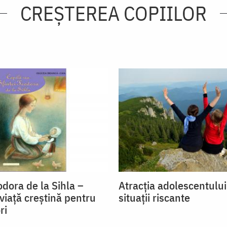
CREŞTEREA COPIILOR
dora de la Sihla –
Atracția adolescentulu
viaţă creştină pentru
situații riscante
ri