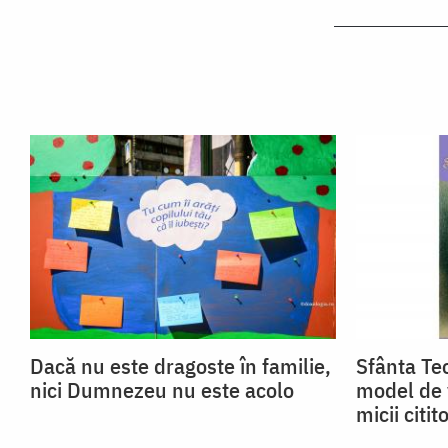
Dacă nu este dragoste în familie,
Sfânta Teo
nici Dumnezeu nu este acolo
model de 
micii citito