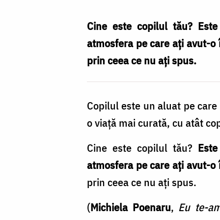
în
formarea
Cine este copilul tău? Este
copiilor
atmosfera pe care aţi avut-o î
/
prin ceea ce nu aţi spus.
Foto:
Pr.
Copilul este un aluat pe care 
Benedict
o viață mai curată, cu atât c
Both
Cine este copilul tău?
Este
atmosfera pe care aţi avut-o 
prin ceea ce nu aţi spus.
(
Michiela Poenaru
,
Eu te-am