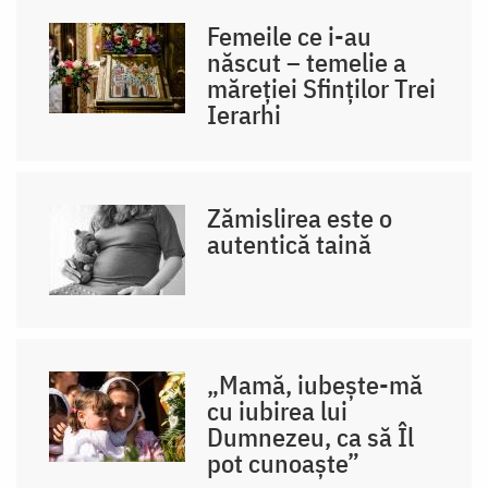
Femeile ce i-au
născut – temelie a
măreției Sfinților Trei
Ierarhi
Zămislirea este o
autentică taină
„Mamă, iubește-mă
cu iubirea lui
Dumnezeu, ca să Îl
pot cunoaște”