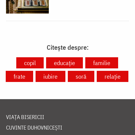
Citește despre:
copil
educație
familie
frate
iubire
soră
relație
VIAȚA BISERICII
CUVINTE DUHOVNICEȘTI