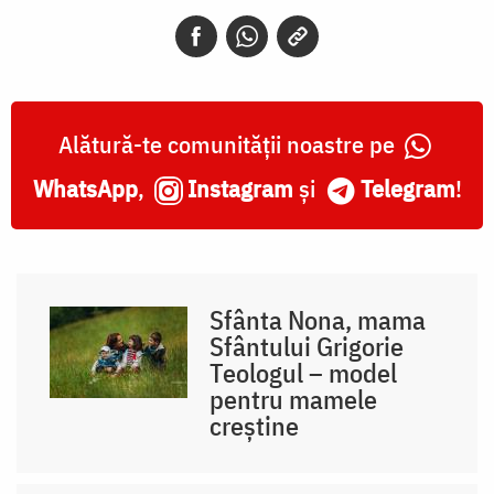
Alătură-te comunității noastre pe
WhatsApp
,
Instagram
și
Telegram
!
Sfânta Nona, mama
Sfântului Grigorie
Teologul – model
pentru mamele
creștine