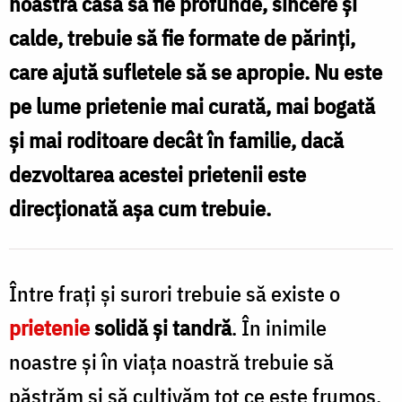
noastră casă să fie profunde, sincere şi
prietenie
calde, trebuie să fie formate de părinţi,
dintre
care ajută sufletele să se apropie. Nu este
frați
pe lume prietenie mai curată, mai bogată
/
şi mai roditoare decât în familie, dacă
Foto:
dezvoltarea acestei prietenii este
Oana
direcţionată aşa cum trebuie.
Nechifor
Între fraţi şi surori trebuie să existe o
prietenie
solidă şi tandră
. În inimile
noastre şi în viaţa noastră trebuie să
păstrăm şi să cultivăm tot ce este frumos,