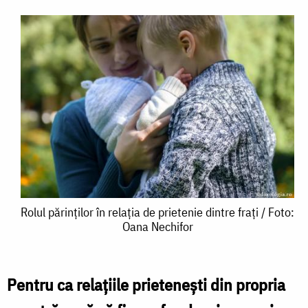
Rolul
Rolul părinților în relația de prietenie dintre frați / Foto:
Oana Nechifor
părinților
în
relația
Pentru ca relaţiile prieteneşti din propria
de