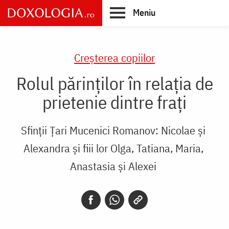
Skip
Meniu
to
main
Main
content
navigation
Creşterea copiilor
Rolul părinților în relația de
prietenie dintre frați
Sfinții Țari Mucenici Romanov: Nicolae și
Alexandra și fiii lor Olga, Tatiana, Maria,
Anastasia și Alexei