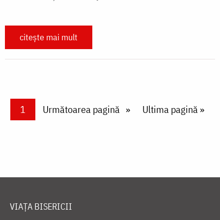
citește mai mult
Paginare
Current page
1
Next page
Următoarea pagină
Last page
Ultima pagină »
VIAȚA BISERICII