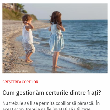
CREŞTEREA COPIILOR
Cum gestionăm certurile dintre frați?
Nu trebuie să li se permită copiilor să pârască. În
acest scop, trebuie să fie învăţaţi să utilizeze