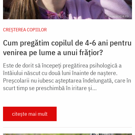
CREŞTEREA COPIILOR
Cum pregătim copilul de 4-6 ani pentru
venirea pe lume a unui frățior?
Este de dorit să începeţi pregătirea psihologică a
întâiului născut cu două luni înainte de naştere.
Preşcolarii nu iubesc aşteptarea îndelungată, care în
scurt timp se preschimbă în iritare şi...
citește mai mult