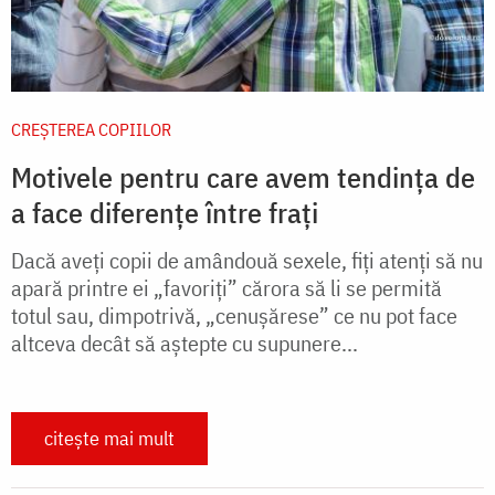
CREŞTEREA COPIILOR
Motivele pentru care avem tendința de
a face diferențe între frați
Dacă aveţi copii de amândouă sexele, fiţi atenţi să nu
apară printre ei „favoriţi” cărora să li se permită
totul sau, dimpotrivă, „cenuşărese” ce nu pot face
altceva decât să aştepte cu supunere...
citește mai mult