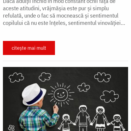
Dacă adulţii închid în mod constant ochii faţă de
aceste atitudini, vrăjmăşia este pur şi simplu
refulată, unde o fac să mocnească şi sentimentul
copilului că nu este înţeles, sentimentul vinovăţiei...
citește mai mult