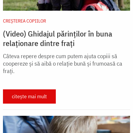
CREŞTEREA COPIILOR
(Video) Ghidajul părinților în buna
relaționare dintre frați
Câteva repere despre cum putem ajuta copiii să
coopereze și să aibă o relație bună și frumoasă ca
frați.
citește mai mult