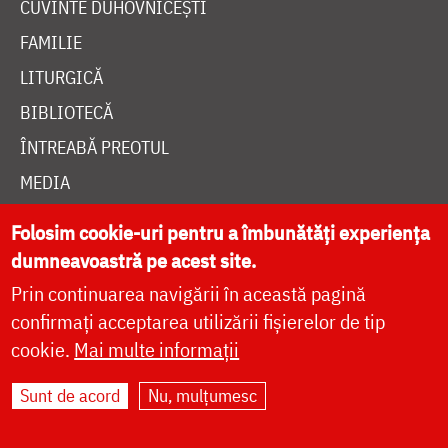
CUVINTE DUHOVNICEȘTI
FAMILIE
LITURGICĂ
BIBLIOTECĂ
ÎNTREABĂ PREOTUL
MEDIA
ȘTIRI
Folosim cookie-uri pentru a îmbunătăți experiența
HRAMUL SFINTEI CUVIOASE PARASCHEVA
dumneavoastră pe acest site.
Prin continuarea navigării în această pagină
confirmați acceptarea utilizării fișierelor de tip
AUTORI
cookie.
Mai multe informații
PĂRINȚI DUHOVNICEȘTI
MAICI CU VIAȚĂ DUHOVNICEASCĂ
Sunt de acord
Nu, mulțumesc
TEMATICĂ