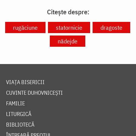
Citește despre:
rugăciune
statornicie
dragoste
nădejde
VIAȚA BISERICII
CUVINTE DUHOVNICEȘTI
FAMILIE
LITURGICĂ
BIBLIOTECĂ
ÎNTREABĂ PREOTUL