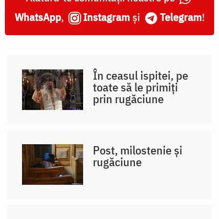
WhatsApp
,
Instagram
și
Telegram
!
În ceasul ispitei, pe
toate să le primiți
prin rugăciune
Post, milostenie și
rugăciune