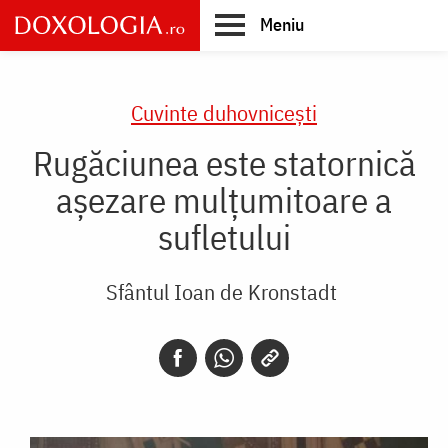
Skip
Meniu
to
main
Main
content
navigation
Cuvinte duhovnicești
Rugăciunea este statornică
așezare mulțumitoare a
sufletului
Sfântul Ioan de Kronstadt