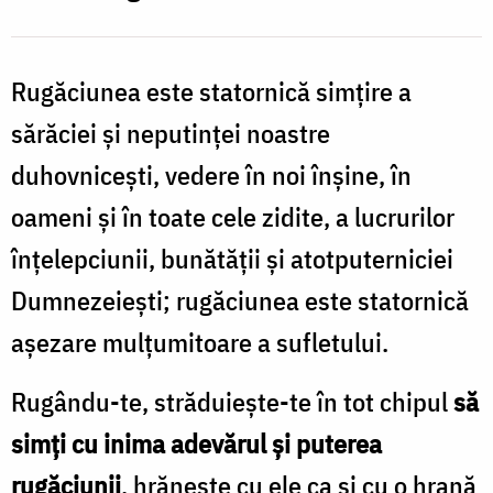
Rugăciunea este statornică simțire a
sărăciei și neputinței noastre
duhovnicești, vedere în noi înșine, în
oameni și în toate cele zidite, a lucrurilor
înțelepciunii, bunătății și atotputerniciei
Dumnezeiești; rugăciunea este statornică
așezare mulțumitoare a sufletului.
Rugându-te, străduiește-te în tot chipul
să
simți cu inima adevărul și puterea
rugăciunii
, hrănește cu ele ca și cu o hrană