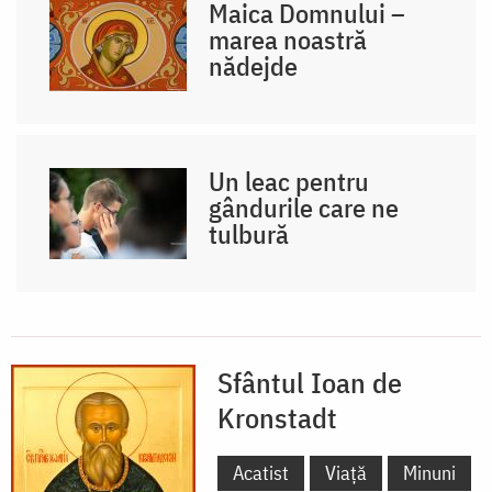
Maica Domnului –
marea noastră
nădejde
Un leac pentru
gândurile care ne
tulbură
Sfântul Ioan de
Kronstadt
Acatist
Viață
Minuni