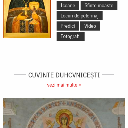
Icoane
Sfinte moaște
Locuri de pelerinaj
Predici
Video
Fotografii
CUVINTE DUHOVNICEȘTI
vezi mai multe »