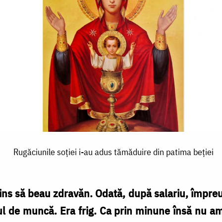
Rugăciunile soției i-au adus tămăduire din patima beţiei
ns să beau zdravăn. Odată, după salariu, împreun
ul de muncă. Era frig. Ca prin minune însă nu a