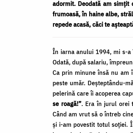
tămăduire
adormit. Deoda­tă am simţit
din
frumoasă, în haine albe, stră
patima
repede acasă, căci te aşteapt
beţiei
În iarna anului 1994, mi s-a
Odată, după salariu, împreună
Ca prin minune însă nu am î
peste umăr. Deşteptându-mă, 
pelerină care îi acoperea cap
se roagă!”
. Era în ju­rul or
Când am vrut să o întreb cine
şi i-am povestit totul soţiei.