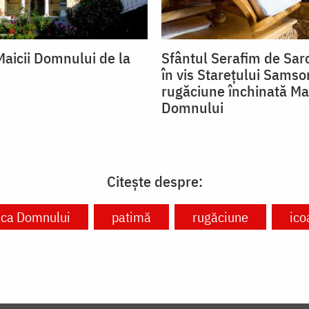
Maicii Domnului de la
Sfântul Serafim de Saro
în vis Starețului Samso
rugăciune închinată Mai
Domnului
Citește despre:
ca Domnului
patimă
rugăciune
ico