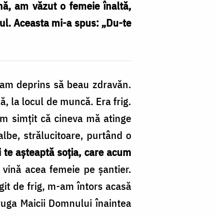
ă, am văzut o femeie înaltă,
pul. Aceasta mi-a spus: „Du-te
m-am deprins să beau zdravăn.
, la locul de muncă. Era frig.
m simţit că cineva mă atinge
lbe, strălucitoare, purtând o
 te aşteaptă soţia, care acum
ă vină acea femeie pe şantier.
git de frig, m-am întors acasă
 ruga Maicii Domnului îna­intea