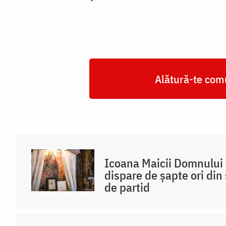
Alătură-te comu
Icoana Maicii Domnului 
dispare de șapte ori din 
de partid