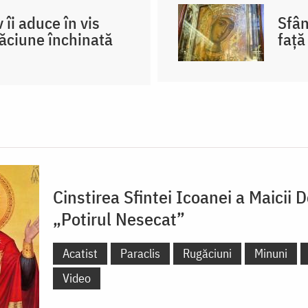
 îi aduce în vis
Sfân
ăciune închinată
față
Cinstirea Sfintei Icoanei a Maicii
„Potirul Nesecat”
Acatist
Paraclis
Rugăciuni
Minuni
Video