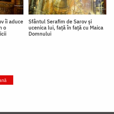
v îi aduce
Sfântul Serafim de Sarov și
n o
ucenica lui, față în față cu Maica
cii
Domnului
ană