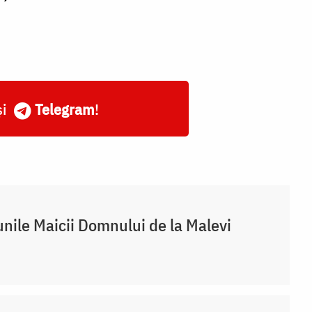
și
Telegram
!
nile Maicii Domnului de la Malevi