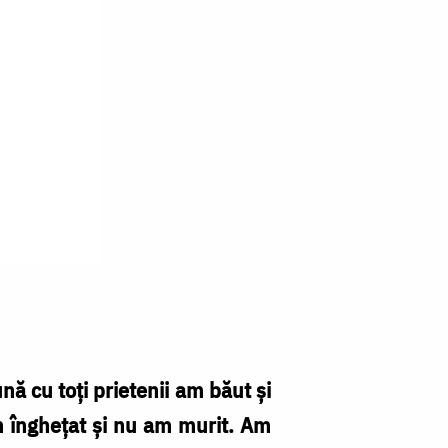
ă cu toţi prietenii am băut şi
m îngheţat şi nu am murit. Am