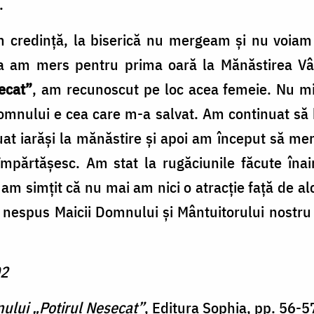
.
 credin­ţă, la biserică nu mergeam şi nu vo­iam
a am mers pentru prima oară la Mănăstirea V
ecat”
, am recunos­cut pe loc acea femeie. Nu mi-
Domnului e cea care m-a salvat. Am continuat să
at iarăşi la mănăstire şi apoi am început să me
părtăşesc. Am stat la rugăciunile făcute înain
 am simţit că nu mai am nici o atracţie faţă de al
nespus Maicii Domnului şi Mân­tuitorului nostru
02
ului „Potirul Nesecat”
, Editura Sophia, pp. 56-5