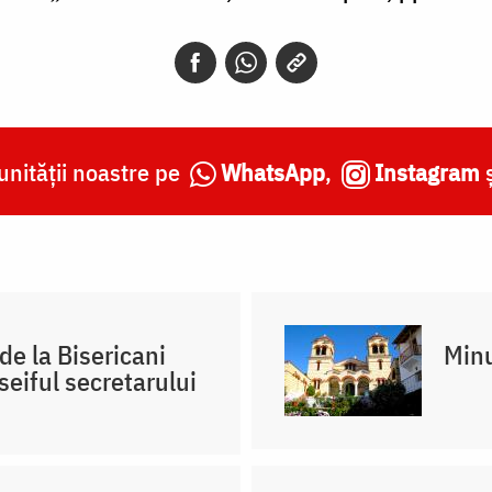
nității noastre pe
WhatsApp
,
Instagram
de la Bisericani
Minu
seiful secretarului