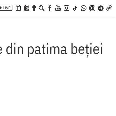
LIVE
09
 din patima beţiei