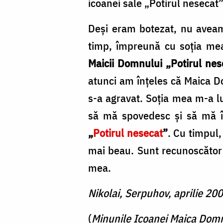
icoanei sale „Potirul nesecat”
Deşi eram botezat, nu aveam
timp, împreună cu soţia me
Maicii Dom­nului „Potirul nes
atunci am înţe­les că Maica 
s-a agravat. Soţia mea m-a lu
să mă spovedesc şi să mă îm
„
Potirul nesecat
”
. Cu timpul,
mai beau. Sunt recunoscă­tor 
mea.
Nikolai, Serpuhov, aprilie 20
(
Minunile Icoanei Maica Domn