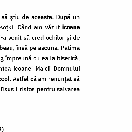
 să ştiu de aceasta. După un
âsoţki. Când am văzut
icoana
a venit să cred ochilor şi de
 beau, însă pe ascuns. Patima
rg împreună cu ea la biserică,
tea icoanei Mai­cii Domnului
cool. Astfel că am re­nunţat să
 Iisus Hristos pentru salvarea
7)