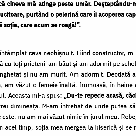
 că cineva mă atinge peste umăr. Deşteptându-m
lucitoare, purtând o pelerină care îi acoperea ca
ă soţia, care acum se roagă!”.
 întâm­plat ceva neobişnuit. Fiind constructor, 
 cu toţi prietenii am băut şi am adormit pe schelă
ngheţat şi nu am murit. Am adormit. Deoda­tă a
am văzut o femeie înaltă, frumoasă, în haine a
ul. Aceasta mi-a spus:
„Du-te repede acasă, căci
ei trei dimineaţa. M-am întrebat de unde putea s
 este, nu am mai văzut nimic în jurul meu. Rebe
 În acel timp, soţia mea mergea la bise­rică şi se