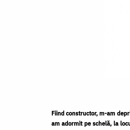
Rugăciunile
soției
i-
au
Fiind constructor, m-am depri
adus
am adormit pe schelă, la loc