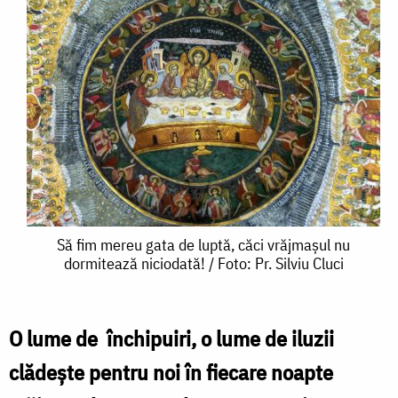
Să
Să fim mereu gata de luptă, căci vrăjmașul nu
dormitează niciodată! / Foto: Pr. Silviu Cluci
fim
mereu
gata
O lume de închipuiri, o lume de iluzii
de
clădește pentru noi în fiecare noapte
luptă,