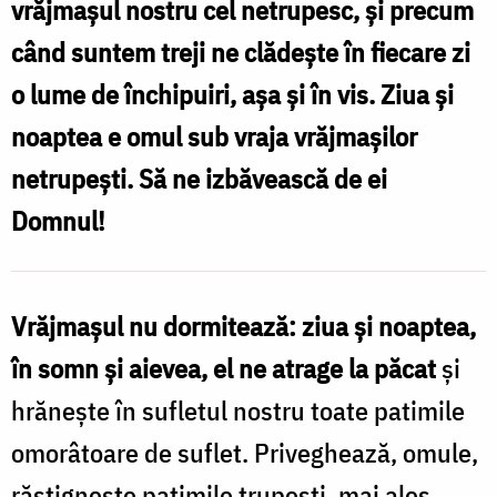
vrăjmașul nostru cel netrupesc, și precum
căci
când suntem treji ne clădește în fiecare zi
vrăjmașul
o lume de închipuiri, așa și în vis. Ziua și
nu
noaptea e omul sub vraja vrăjmașilor
dormitează
netrupești. Să ne izbăvească de ei
niciodată!
Domnul!
/
Foto:
Pr.
Vrăjmașul nu dormitează: ziua și noaptea,
Silviu
în somn și aievea, el ne atrage la păcat
și
Cluci
hrănește în sufletul nostru toate patimile
omorâtoare de suflet. Priveghează, omule,
răstignește patimile trupești, mai ales