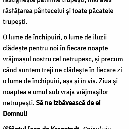
răsfățarea pântecelui și toate păcatele
trupești.
O lume de închipuiri, o lume de iluzii
clădește pentru noi în fiecare noapte
vrăjmașul nostru cel netrupesc, și precum
când suntem treji ne clădește în fiecare zi
o lume de închipuiri, așa și în vis. Ziua și
noaptea e omul sub vraja vrăjmașilor
netrupești.
Să ne izbăvească de ei
Domnul!
(
Sfântul Ioan de Kronstadt
,
Spicul viu
.