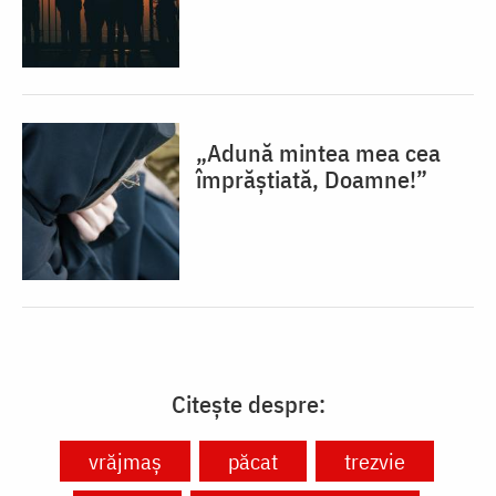
„Adună mintea mea cea
împrăștiată, Doamne!”
Citește despre:
vrăjmaș
păcat
trezvie