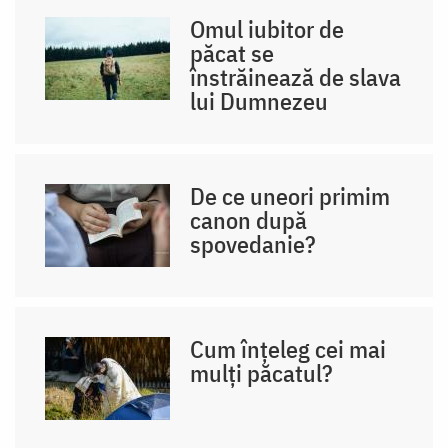
Omul iubitor de
păcat se
înstrăinează de slava
lui Dumnezeu
De ce uneori primim
canon după
spovedanie?
Cum înțeleg cei mai
mulți păcatul?