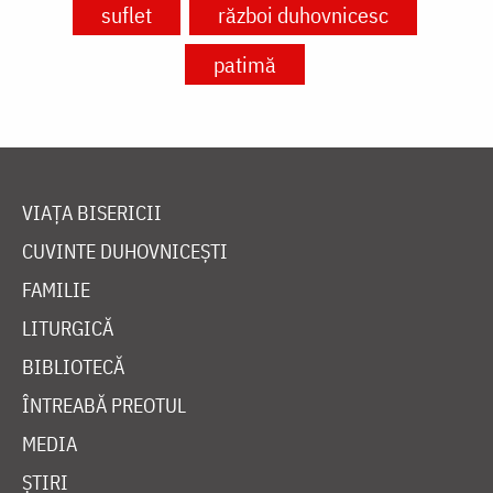
suflet
război duhovnicesc
patimă
VIAȚA BISERICII
CUVINTE DUHOVNICEȘTI
FAMILIE
LITURGICĂ
BIBLIOTECĂ
ÎNTREABĂ PREOTUL
MEDIA
ȘTIRI