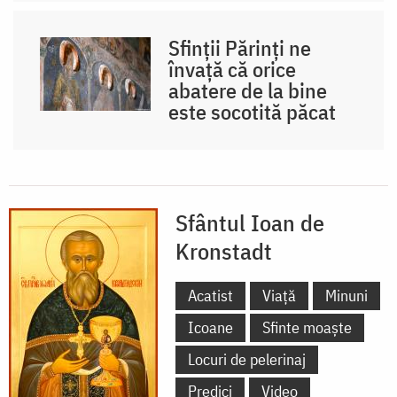
Sfinții Părinți ne
învață că orice
abatere de la bine
este socotită păcat
Sfântul Ioan de
Kronstadt
Acatist
Viață
Minuni
Icoane
Sfinte moaște
Locuri de pelerinaj
Predici
Video