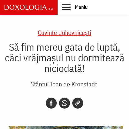
Skip
Meniu
to
main
Main
content
navigation
Cuvinte duhovnicești
Să fim mereu gata de luptă,
căci vrăjmașul nu dormitează
niciodată!
Sfântul Ioan de Kronstadt