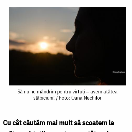
Să
Să nu ne mândrim pentru virtuți ‒ avem atâtea
slăbiciuni! / Foto: Oana Nechifor
nu
ne
mândrim
Cu cât căutăm mai mult să scoatem la
pentru