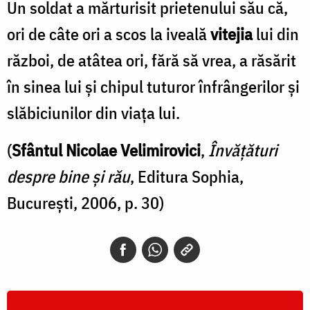
Un soldat a mărturisit prietenului său că,
ori de câte ori a scos la iveală
vitejia
lui din
război, de atâtea ori, fără să vrea, a răsărit
în sinea lui şi chipul tuturor înfrângerilor şi
slăbiciunilor din viaţa lui.
(
Sfântul Nicolae Velimirovici
,
Învăţături
despre bine şi rău
, Editura Sophia,
Bucureşti, 2006, p. 30)