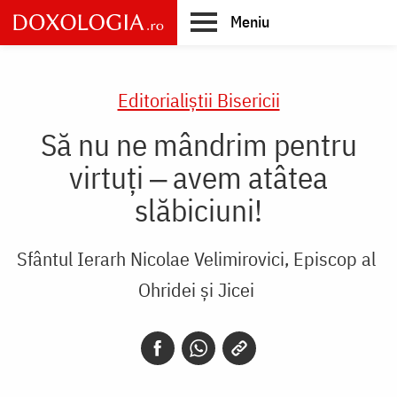
Skip
Meniu
to
main
Main
content
navigation
Editorialiștii Bisericii
Să nu ne mândrim pentru
virtuți ‒ avem atâtea
slăbiciuni!
Sfântul Ierarh Nicolae Velimirovici, Episcop al
Ohridei și Jicei