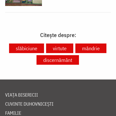
Citește despre:
slăbiciune
virtute
mândrie
discernământ
VIAȚA BISERICII
CUVINTE DUHOVNICEȘTI
FAMILIE