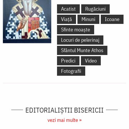
Acatist
Rugăciuni
Viață
Minuni
Icoane
Sfinte moaște
Locuri de pelerinaj
Sfântul Munte Athos
Predici
Video
Fotografii
EDITORIALIȘTII BISERICII
vezi mai multe »