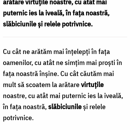
arătare virtuţile noastre, cu atât mai
virtuți
puternic ies la iveală, în faţa noastră,
‒
slăbiciunile şi relele potrivnice.
avem
atâtea
slăbiciuni!
Cu cât ne arătăm mai înţelepţi în faţa
/
oamenilor, cu atât ne simţim mai proşti în
Foto:
faţa noastră înşine. Cu cât căutăm mai
Oana
mult să scoatem la arătare
virtuţile
Nechifor
noastre, cu atât mai puternic ies la iveală,
în faţa noastră,
slăbiciunile
şi relele
potrivnice.