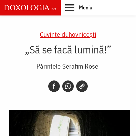
Skip
Meniu
to
main
Main
content
navigation
Cuvinte duhovnicești
„Să se facă lumină!”
Părintele Serafim Rose