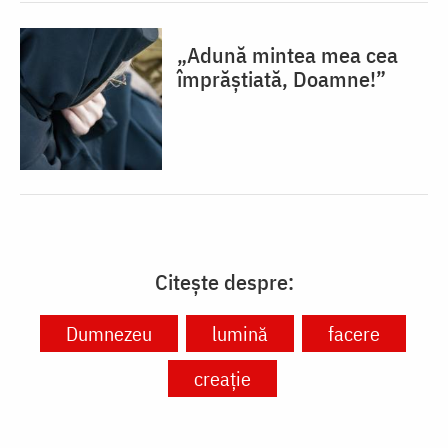
„Adună mintea mea cea
împrăștiată, Doamne!”
Citește despre:
Dumnezeu
lumină
facere
creație