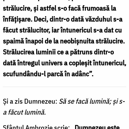
strălucire, şi astfel s-o facă frumoasă la
înfăţişare. Deci, dintr-o dată văzduhul s-a
făcut strălucitor, iar întunericul s-a dat cu
spaimă înapoi de la neobişnuita strălucire.
Strălucirea luminii ce a pătruns dintr-o
dată întregul univers a copleşit întunericul,
scufundându-l parcă în adânc”.
Și a zis Dumnezeu:
Să se facă lumină; și s-
a făcut lumină
.
Sfântul Ambrozie scrie: „
Dumnezeu este