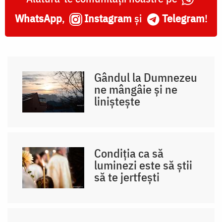
WhatsApp
,
Instagram
și
Telegram
!
Gândul la Dumnezeu
ne mângâie și ne
liniștește
Condiția ca să
luminezi este să știi
să te jertfești