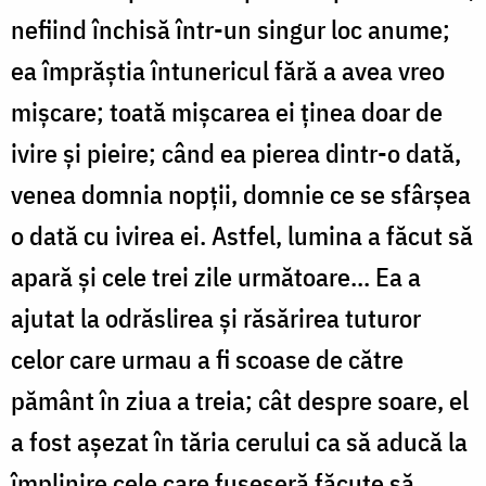
nefiind închisă într-un singur loc anume;
ea împrăștia întunericul fără a avea vreo
mișcare; toată mișcarea ei ținea doar de
ivire și pieire; când ea pierea dintr-o dată,
venea domnia nopții, domnie ce se sfârșea
o dată cu ivirea ei. Astfel, lumina a făcut să
apară și cele trei zile următoare... Ea a
ajutat la odrăslirea și răsărirea tuturor
celor care urmau a fi scoase de către
pământ în ziua a treia; cât despre soare, el
a fost așezat în tăria cerului ca să aducă la
împlinire cele care fuseseră făcute să