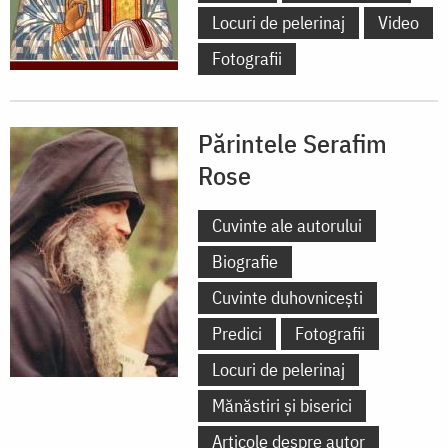
Locuri de pelerinaj
Video
Fotografii
Părintele Serafim
Rose
Cuvinte ale autorului
Biografie
Cuvinte duhovnicești
Predici
Fotografii
Locuri de pelerinaj
Mănăstiri și biserici
Articole despre autor