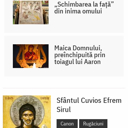
„Schimbarea la față”
din inima omului
Maica Domnului,
preînchipuită prin
toiagul lui Aaron
Sfântul Cuvios Efrem
Sirul
Canon
Rugăciuni