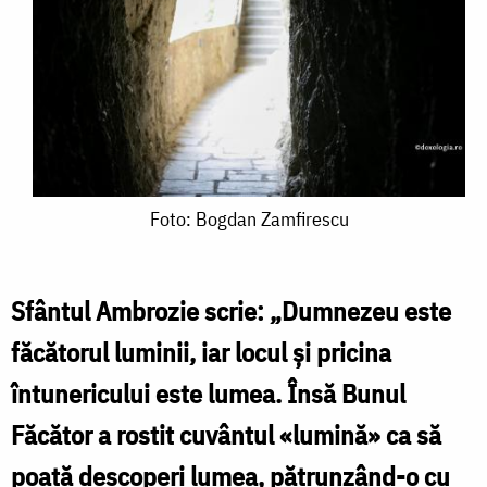
Foto:
Foto: Bogdan Zamfirescu
Bogdan
Zamfirescu
Sfântul Ambrozie scrie: „Dumnezeu este
făcătorul luminii, iar locul şi pricina
întunericului este lumea. Însă Bunul
Făcător a rostit cuvântul «lumină» ca să
poată descoperi lumea, pătrunzând-o cu