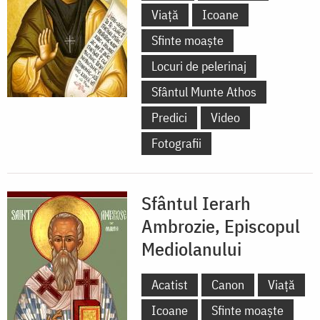
Viață
Icoane
Sfinte moaște
Locuri de pelerinaj
Sfântul Munte Athos
Predici
Video
Fotografii
Sfântul Ierarh
Ambrozie, Episcopul
Mediolanului
Acatist
Canon
Viață
Icoane
Sfinte moaște