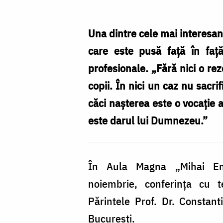
Acasandrei
Una dintre cele mai interesant
care este pusă față în față
profesionale. „Fără nici o re
copii. În nici un caz nu sacri
căci nașterea este o vocație a
este darul lui Dumnezeu.”
În Aula Magna „Mihai Emi
noiembrie, conferința cu t
Părintele Prof. Dr. Constan
București.