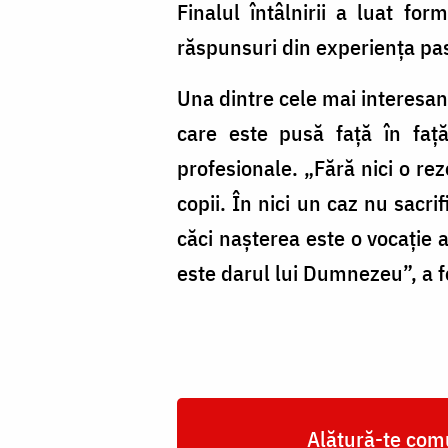
Finalul întâlnirii a luat for
răspunsuri din experiența pas
Una dintre cele mai interesant
care este pusă față în față
profesionale. „Fără nici o re
copii. În nici un caz nu sacri
căci nașterea este o vocație a
este darul lui Dumnezeu”, a 
Alătură-te comu