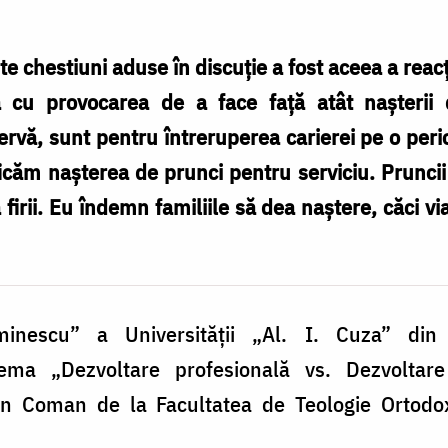
e chestiuni aduse în discuție a fost aceea a reac
 cu provocarea de a face față atât nașterii d
zervă, sunt pentru întreruperea carierei pe o peri
ficăm nașterea de prunci pentru serviciu. Pruncii
 firii. Eu îndemn familiile să dea naștere, căci v
nescu” a Universităţii „Al. I. Cuza” din
ema „Dezvoltare profesională vs. Dezvoltar
tin Coman de la Facultatea de Teologie Ortodox