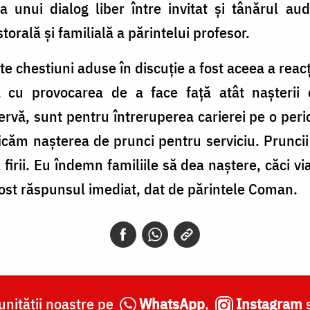
ma unui dialog liber între invitat și tânărul au
torală și familială a părintelui profesor.
e chestiuni aduse în discuție a fost aceea a reac
 cu provocarea de a face față atât nașterii d
zervă, sunt pentru întreruperea carierei pe o peri
ficăm nașterea de prunci pentru serviciu. Pruncii
 firii. Eu îndemn familiile să dea naștere, căci v
fost răspunsul imediat, dat de părintele Coman.
nității noastre pe
WhatsApp
,
Instagram