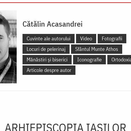
Cătălin Acasandrei
Cuvinte ale autorului
Video
Fotografii
Locuri de pelerinaj
Sfântul Munte Athos
Mănăstiri și biserici
Iconografie
Ortodoxi
Articole despre autor
ARHIEPISCOPIA IAŞILOR