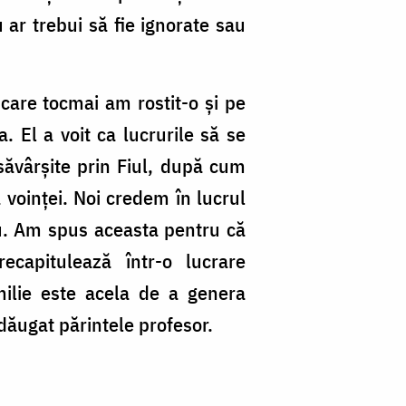
u ar trebui să fie ignorate sau
care tocmai am rostit-o și pe
. El a voit ca lucrurile să se
 săvârșite prin Fiul, după cum
 voinței. Noi credem în lucrul
cru. Am spus aceasta pentru că
capitulează într-o lucrare
milie este acela de a genera
adăugat părintele profesor.