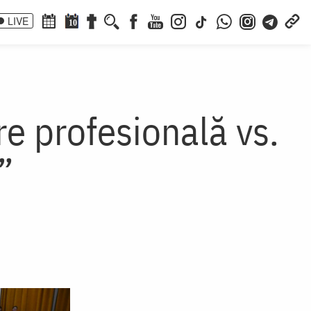
LIVE
10
re profesională vs.
”