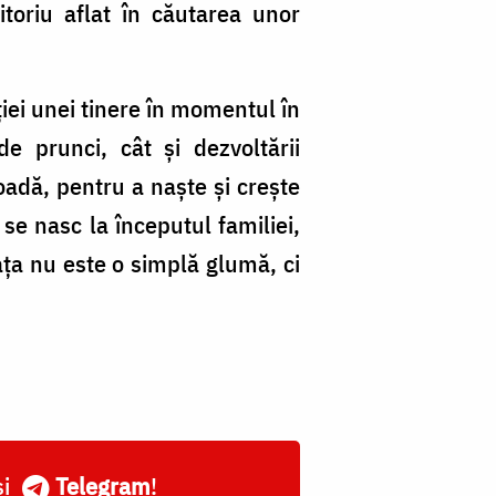
ditoriu aflat în căutarea unor
ției unei tinere în momentul în
e prunci, cât și dezvoltării
oadă, pentru a naște și crește
 se nasc la începutul familiei,
iața nu este o simplă glumă, ci
și
Telegram
!