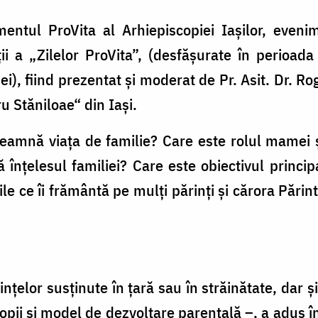
entul ProVita al Arhiepiscopiei Iașilor, even
ții a „Zilelor ProVita”, (desfășurate în perioa
i), fiind prezentat și moderat de Pr. Asit. Dr. Ro
 Stăniloae“ din Iași.
eamnă viața de familie? Care este rolul mamei și
înțelesul familiei? Care este obiectivul princip
le ce îi frământă pe mulţi părinți și cărora Pări
nţelor susţinute în ţară sau în străinătate, dar și
 copii și model de dezvoltare parentală –, a adus î