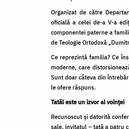
Organizat de către Departam
oficială a celei de-a V-a edi
componentei paterne a familie
de Teologie Ortodoxă „Dumitru
Ce reprezintă familia? Ce îns
moderne, care distorsionează 
Sunt doar câteva din întrebări
le ofere răspuns.
Tatăl este un izvor al voinței
Recunoscut și datorită conferi
sale, invitatul – tată a patru