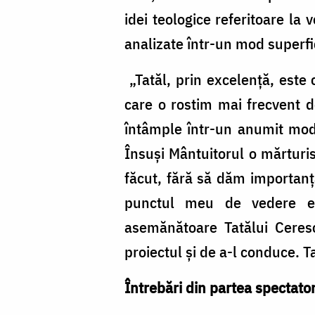
idei teologice referitoare la 
analizate într-un mod superfic
„Tatăl, prin excelență, este
care o rostim mai frecvent de
întâmple într-un anumit mod, 
Însuși Mântuitorul o mărturis
făcut, fără să dăm importanță
punctul meu de vedere est
asemănătoare Tatălui Ceresc
proiectul și de a-l conduce. T
Întrebări din partea spectator