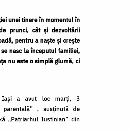
ției unei tinere în momentul în
e prunci, cât și dezvoltării
oadă, pentru a naște și crește
 se nasc la începutul familiei,
Fo
iața nu este o simplă glumă, ci
Că
A
 Iaşi a avut loc marți, 3
e parentală” , susținută de
ă „Patriarhul Iustinian” din