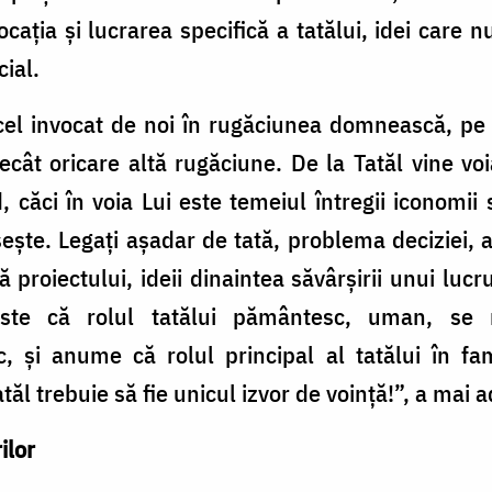
vocația și lucrarea specifică a tatălui, idei care n
ial.
 cel invocat de noi în rugăciunea domnească, pe 
cât oricare altă rugăciune. De la Tatăl vine voia
căci în voia Lui este temeiul întregii iconomii
ește. Legați așadar de tată, problema deciziei, a
 proiectului, ideii dinaintea săvârșirii unui lu
e că rolul tatălui pământesc, uman, se re
, și anume că rolul principal al tatălui în fa
atăl trebuie să fie unicul izvor de voință!”, a mai 
ilor