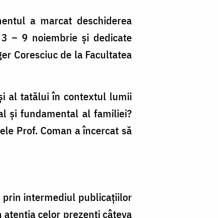
imentul a marcat deschiderea
da 3 – 9 noiembrie și dedicate
ger Coresciuc de la Facultatea
 al tatălui în contextul lumii
al și fundamental al familiei?
ntele Prof. Coman a încercat să
 prin intermediul publicațiilor
n atenția celor prezenți câteva