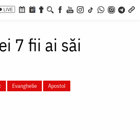
LIVE
07
 7 fii ai săi
c
Evanghelie
Apostol