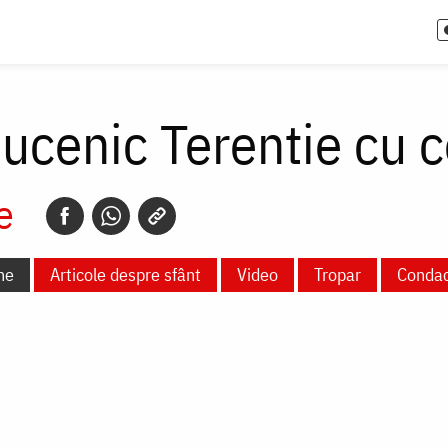
cenic Terentie cu cei
e
ne
Articole despre sfânt
Video
Tropar
Conda