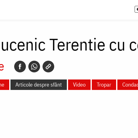
cenic Terentie cu cei
e
ne
Articole despre sfânt
Video
Tropar
Conda