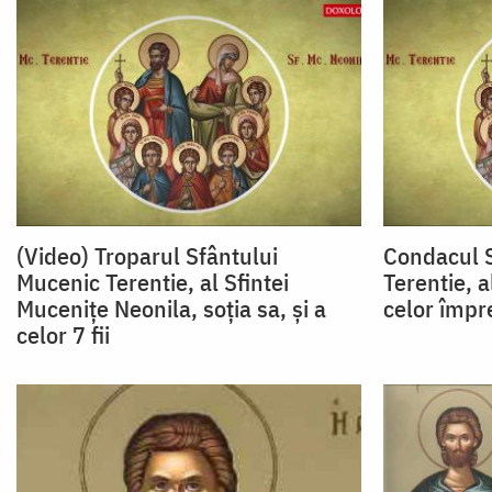
(Video) Troparul Sfântului
Condacul S
Mucenic Terentie, al Sfintei
Terentie, a
Mucenițe Neonila, soția sa, și a
celor împr
celor 7 fii