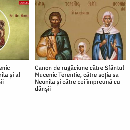
enic
Canon de rugăciune către Sfântul
ila şi al
Mucenic Terentie, către soţia sa
ii
Neonila şi către cei împreună cu
dânşii