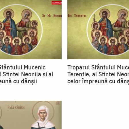
fântului Mucenic
Troparul Sfântului Muc
l Sfintei Neonila şi al
Terentie, al Sfintei Neon
eună cu dânşii
celor împreună cu dânş