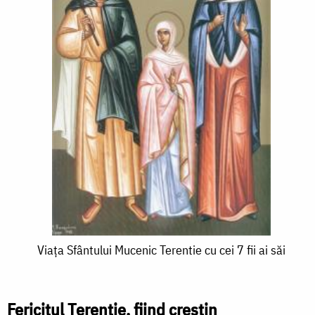
Viața
Viața Sfântului Mucenic Terentie cu cei 7 fii ai săi
Sfântului
Mucenic
Fericitul Terentie, fiind creștin