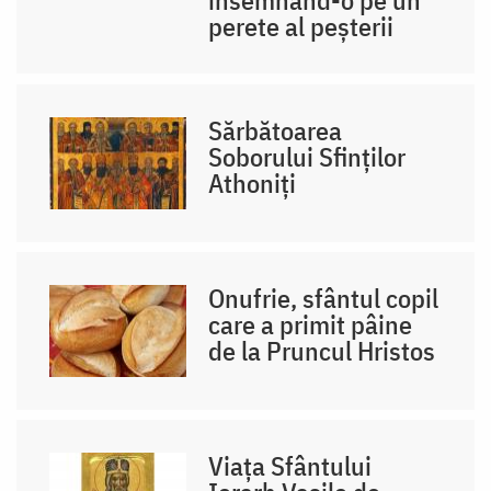
însemnând-o pe un
perete al peșterii
Sărbătoarea
Soborului Sfinților
Athoniți
Onufrie, sfântul copil
care a primit pâine
de la Pruncul Hristos
Viața Sfântului