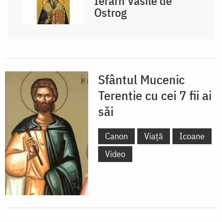
Ierarh Vasile de
Ostrog
Sfântul Mucenic
Terentie cu cei 7 fii ai
săi
Canon
Viață
Icoane
Video