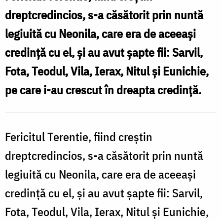
Terentie
dreptcredincios, s-a căsătorit prin nuntă
cu
legiuită cu Neonila, care era de aceeași
cei
credință cu el, și au avut șapte fii: Sarvil,
7
Fota, Teodul, Vila, Ierax, Nitul și Eunichie,
fii
pe care i-au crescut în dreapta credință.
ai
săi
Fericitul Terentie, fiind creștin
dreptcredincios, s-a căsătorit prin nuntă
legiuită cu Neonila, care era de aceeași
credință cu el, și au avut șapte fii: Sarvil,
Fota, Teodul, Vila, Ierax, Nitul și Eunichie,