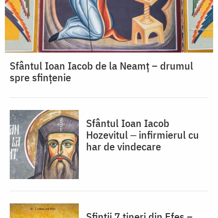
Sfântul Ioan Iacob de la Neamț – drumul
spre sfințenie
Sfântul Ioan Iacob
Hozevitul ‒ infirmierul cu
har de vindecare
Sfinții 7 tineri din Efes –