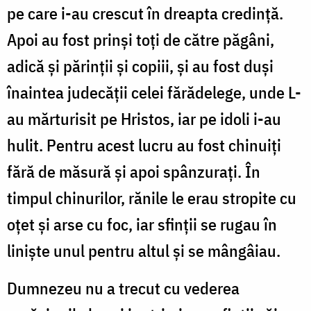
pe care i-au crescut în dreapta credință.
Apoi au fost prinși toți de către păgâni,
adică și părinții și copiii, și au fost duși
înaintea judecății celei fărădelege, unde L-
au mărturisit pe Hristos, iar pe idoli i-au
hulit. Pentru acest lucru au fost chinuiți
fără de măsură și apoi spânzurați. În
timpul chinurilor, rănile le erau stropite cu
oțet și arse cu foc, iar sfinții se rugau în
liniște unul pentru altul și se mângâiau.
Dumnezeu nu a trecut cu vederea