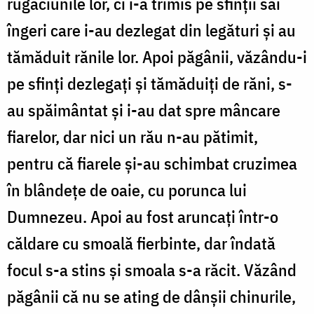
rugăciunile lor, ci i-a trimis pe sfinții săi
îngeri care i-au dezlegat din legături și au
tămăduit rănile lor. Apoi păgânii, văzându-i
pe sfinți dezlegați și tămăduiți de răni, s-
au spăimântat și i-au dat spre mâncare
fiarelor, dar nici un rău n-au pătimit,
pentru că fiarele și-au schimbat cruzimea
în blândețe de oaie, cu porunca lui
Dumnezeu. Apoi au fost aruncați într-o
căldare cu smoală fierbinte, dar îndată
focul s-a stins și smoala s-a răcit. Văzând
păgânii că nu se ating de dânșii chinurile,