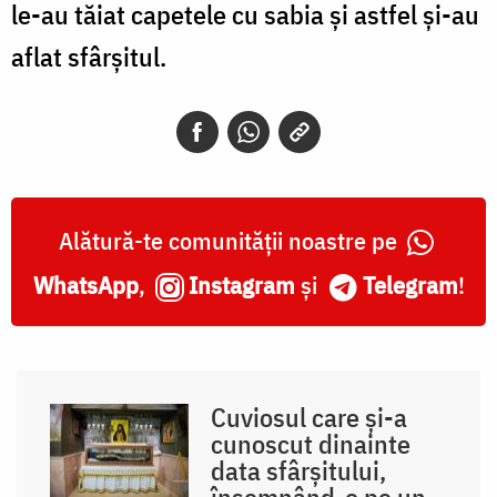
le-au tăiat capetele cu sabia și astfel și-au
aflat sfârșitul.
Alătură-te comunității noastre pe
WhatsApp
,
Instagram
și
Telegram
!
Cuviosul care și-a
cunoscut dinainte
data sfârșitului,