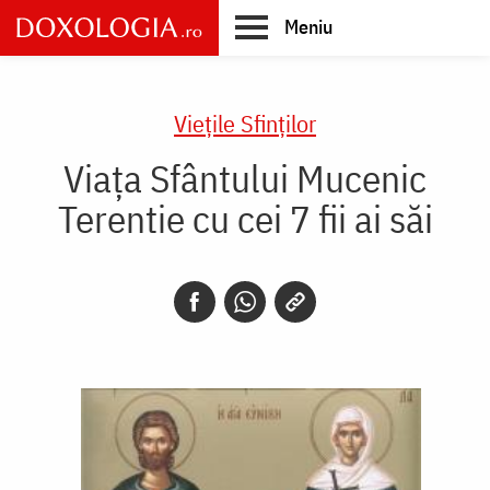
Skip
Meniu
to
main
Main
content
navigation
Vieţile Sfinţilor
Viața Sfântului Mucenic
Terentie cu cei 7 fii ai săi