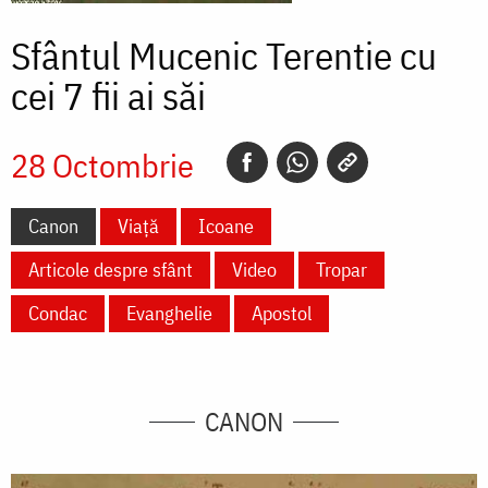
Sfântul Mucenic Terentie cu
cei 7 fii ai săi
28 Octombrie
Canon
Viață
Icoane
Articole despre sfânt
Video
Tropar
Condac
Evanghelie
Apostol
CANON