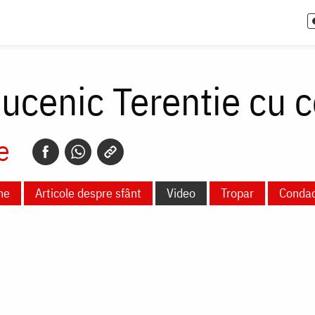
cenic Terentie cu cei
e
ne
Articole despre sfânt
Video
Tropar
Conda