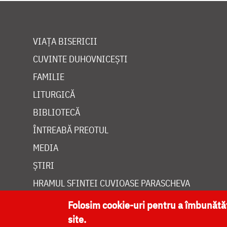
VIAȚA BISERICII
CUVINTE DUHOVNICEȘTI
FAMILIE
LITURGICĂ
BIBLIOTECĂ
ÎNTREABĂ PREOTUL
MEDIA
ȘTIRI
HRAMUL SFINTEI CUVIOASE PARASCHEVA
Folosim cookie-uri pentru a îmbunăt
site.