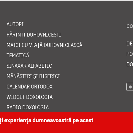
AUTORI
PĂRINȚI DUHOVNICEȘTI
DE
MAICI CU VIAȚĂ DUHOVNICEASCĂ
PO
TEMATICĂ
DO
SINAXAR ALFABETIC
MĂNĂSTIRI ȘI BISERICI
CALENDAR ORTODOX
WIDGET DOXOLOGIA
RADIO DOXOLOGIA
ăți experiența dumneavoastră pe acest