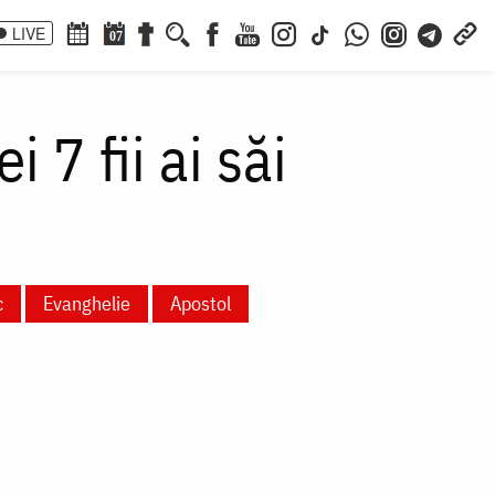
LIVE
07
 7 fii ai săi
c
Evanghelie
Apostol