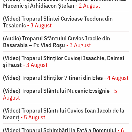
Mucenic și Arhidiacon Ștefan
- 2 August
(Video) Troparul Sfintei Cuvioase Teodora din
Tesalonic
- 3 August
(Audio) Troparul Sfântului Cuvios Iraclie din
Basarabia – Pr. Vlad Roșu
- 3 August
(Video) Troparul Sfinților Cuvioși Isaachie, Dalmat
și Faust
- 3 August
(Video) Troparul Sfinților 7 tineri din Efes
- 4 August
(Video) Troparul Sfântului Mucenic Evsignie
- 5
August
(Video) Troparul Sfântului Cuvios Ioan Iacob de la
Neamț
- 5 August
(Video) Troparul Schimbării la Față a Domnului
- 6