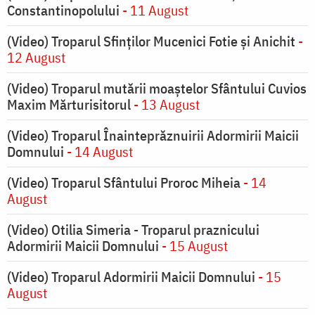
Constantinopolului
- 11 August
(Video) Troparul Sfinților Mucenici Fotie și Anichit
-
12 August
(Video) Troparul mutării moaștelor Sfântului Cuvios
Maxim Mărturisitorul
- 13 August
(Video) Troparul Înainteprăznuirii Adormirii Maicii
Domnului
- 14 August
(Video) Troparul Sfântului Proroc Miheia
- 14
August
(Video) Otilia Simeria - Troparul praznicului
Adormirii Maicii Domnului
- 15 August
(Video) Troparul Adormirii Maicii Domnului
- 15
August