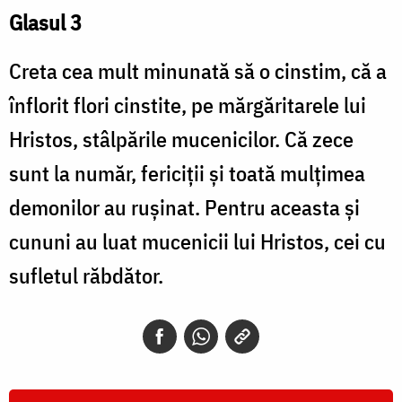
Glasul 3
Creta cea mult minunată să o cinstim, că a
înflorit flori cin­stite, pe mărgăritarele lui
Hristos, stâlpările mucenicilor. Că zece
sunt la număr, ferici­ţii şi toată mulţimea
demonilor au ruşinat. Pentru aceasta şi
cununi au luat mucenicii lui Hristos, cei cu
sufletul răbdător.