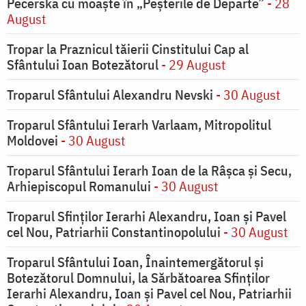
Pecerska cu moaște în „Peșterile de Departe”
- 28
August
Tropar la Praznicul tăierii Cinstitului Cap al
Sfântului Ioan Botezătorul
- 29 August
Troparul Sfântului Alexandru Nevski
- 30 August
Troparul Sfântului Ierarh Varlaam, Mitropolitul
Moldovei
- 30 August
Troparul Sfântului Ierarh Ioan de la Râşca şi Secu,
Arhiepiscopul Romanului
- 30 August
Troparul Sfinţilor Ierarhi Alexandru, Ioan şi Pavel
cel Nou, Patriarhii Constantinopolului
- 30 August
Troparul Sfântului Ioan, Înaintemergătorul şi
Botezătorul Domnului, la Sărbătoarea Sfinţilor
Ierarhi Alexandru, Ioan şi Pavel cel Nou, Patriarhii