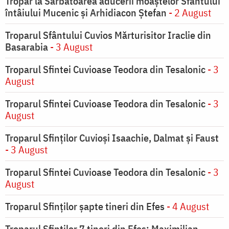
Tropar la Sărbătoarea aducerii moaştelor Sfântului
întâiului Mucenic şi Arhidiacon Ştefan
- 2 August
Troparul Sfântului Cuvios Mărturisitor Iraclie din
Basarabia
- 3 August
Troparul Sfintei Cuvioase Teodora din Tesalonic
- 3
August
Troparul Sfintei Cuvioase Teodora din Tesalonic
- 3
August
Troparul Sfinţilor Cuvioşi Isaachie, Dalmat şi Faust
- 3 August
Troparul Sfintei Cuvioase Teodora din Tesalonic
- 3
August
Troparul Sfinţilor şapte tineri din Efes
- 4 August
Troparul Sfinţilor 7 tineri din Efes: Maximilian,