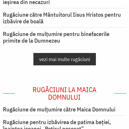
ieşirea din necazuri
Rugăciune către Mântuitorul Iisus Hristos pentru
izbăvire de boală
Rugăciune de mulțumire pentru binefacerile
primite de la Dumnezeu
vezi mai multe rugăciuni
RUGĂCIUNI LA MAICA
DOMNULUI
Rugăciune de mulţumire către Maica Domnului
Rugăciune pentru izbăvirea de patima beției,
înaintea icoanei „Potirul nesecat”