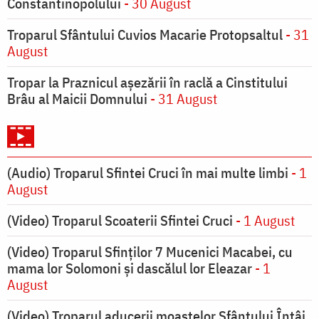
Constantinopolului
- 30 August
Troparul Sfântului Cuvios Macarie Protopsaltul
- 31
August
Tropar la Praznicul aşezării în raclă a Cinstitului
Brâu al Maicii Domnului
- 31 August
(Audio) Troparul Sfintei Cruci în mai multe limbi
- 1
August
(Video) Troparul Scoaterii Sfintei Cruci
- 1 August
(Video) Troparul Sfinților 7 Mucenici Macabei, cu
mama lor Solomoni și dascălul lor Eleazar
- 1
August
(Video) Troparul aducerii moaștelor Sfântului Întâi