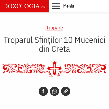
Skip
Meniu
to
main
Main
content
navigation
Tropare
Troparul Sfinţilor 10 Mucenici
din Creta