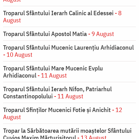
Troparul Sfântului Ierarh Calinic al Edessei
- 8
August
Troparul Sfântului Apostol Matia
- 9 August
Troparul Sfântului Mucenic Laurențiu Arhidiaconul
- 10 August
Troparul Sfântului Mare Mucenic Evplu
Arhidiaconul
- 11 August
Troparul Sfântului Ierarh Nifon, Patriarhul
Constantinopolului
- 11 August
Troparul Sfinţilor Mucenici Fotie şi Anichit
- 12
August
Tropar la Sărbătoarea mutării moaştelor Sfântului
Cuvios Maxim Mărturisitorul
- 13 August