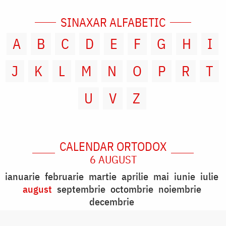
SINAXAR ALFABETIC
A
B
C
D
E
F
G
H
I
J
K
L
M
N
O
P
R
T
U
V
Z
CALENDAR ORTODOX
6 AUGUST
ianuarie
februarie
martie
aprilie
mai
iunie
iulie
august
septembrie
octombrie
noiembrie
decembrie