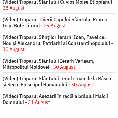
(Video) Troparul Sfântului Cuvios Moise Etiopianul
-
28 August
(Video) Troparul Tăierii Capului Sfântului Proroc
Ioan Botezătorul
- 29 August
(Video) Troparul Sfinților Ierarhi Ioan, Pavel cel
Nou și Alexandru, Patriarhi ai Constantinopolului
-
30 August
(Video) Troparul Sfântului Ierarh Varlaam,
Mitropolitul Moldovei
- 30 August
(Video) Troparul Sfântului Ierarh Ioan de la Râșca
și Secu, Episcopul Romanului
- 30 August
(Video) Troparul Așezării în raclă a brâului Maicii
Domnului
- 31 August