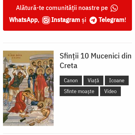
Alătură-te comunității noastre pe
WhatsApp
,
Instagram
și
Telegram
!
Sfinții 10 Mucenici din
Creta
Canon
Viață
Icoane
Sfinte moaște
Video