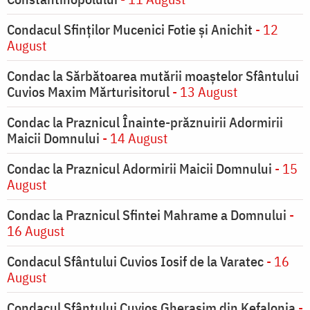
Condacul Sfinţilor Mucenici Fotie şi Anichit
- 12
August
Condac la Sărbătoarea mutării moaştelor Sfântului
Cuvios Maxim Mărturisitorul
- 13 August
Condac la Praznicul Înainte-prăznuirii Adormirii
Maicii Domnului
- 14 August
Condac la Praznicul Adormirii Maicii Domnului
- 15
August
Condac la Praznicul Sfintei Mahrame a Domnului
-
16 August
Condacul Sfântului Cuvios Iosif de la Varatec
- 16
August
Condacul Sfântului Cuvios Gherasim din Kefalonia
-