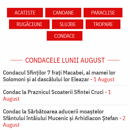
ACATISTE
CANOANE
PARACLISE
RUGĂCIUNI
SLUJBE
TROPARE
CONDACE
CONDACELE LUNII AUGUST
Condacul Sfinţilor 7 fraţi Macabei, al mamei lor
Solomoni şi al dascălului lor Eleazar
- 1 August
Condac la Praznicul Scoaterii Sfintei Cruci
- 1
August
Condac la Sărbătoarea aducerii moaştelor
Sfântului întâiului Mucenic şi Arhidiacon Ştefan
- 2
August