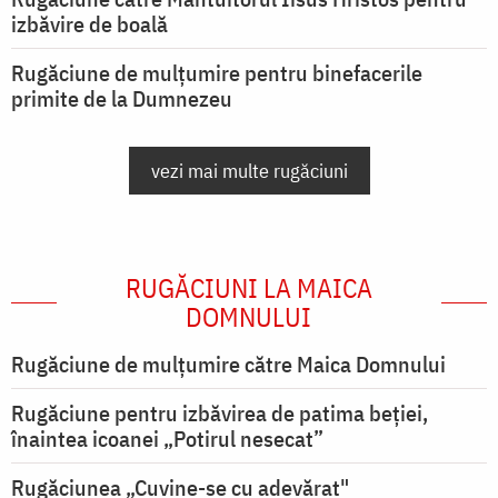
izbăvire de boală
Rugăciune de mulțumire pentru binefacerile
primite de la Dumnezeu
vezi mai multe rugăciuni
RUGĂCIUNI LA MAICA
DOMNULUI
Rugăciune de mulţumire către Maica Domnului
Rugăciune pentru izbăvirea de patima beției,
înaintea icoanei „Potirul nesecat”
Rugăciunea „Cuvine-se cu adevărat"