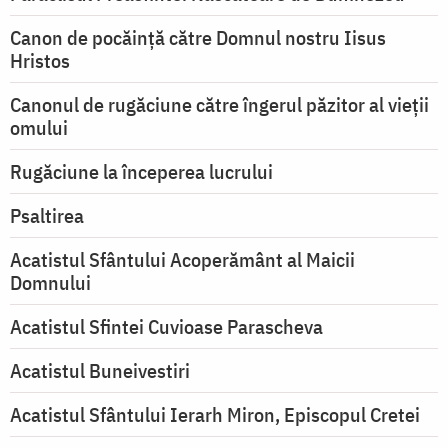
Canon de pocăință către Domnul nostru Iisus
Hristos
Canonul de rugăciune către îngerul păzitor al vieții
omului
Rugăciune la începerea lucrului
Psaltirea
Acatistul Sfântului Acoperământ al Maicii
Domnului
Acatistul Sfintei Cuvioase Parascheva
Acatistul Buneivestiri
Acatistul Sfântului Ierarh Miron, Episcopul Cretei