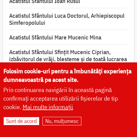
Acatistul Sfântului Ioan Rusul
Acatistul Sfântului Luca Doctorul, Arhiepiscopul
Simferopolului
Acatistul Sfântului Mare Mucenic Mina
Acatistul Sfântului Sfințit Mucenic Ciprian,
izbăvitorul de vrăji, blesteme și de toată lucrarea
diavolească
Folosim cookie-uri pentru a îmbunătăți experiența
dumneavoastră pe acest site.
Prin continuarea navigării în această pagină
confirmați acceptarea utilizării fișierelor de tip
cookie.
Mai multe informații
VIAȚA BISERICII
Sunt de acord
Nu, mulțumesc
CUVINTE DUHOVNICEȘTI