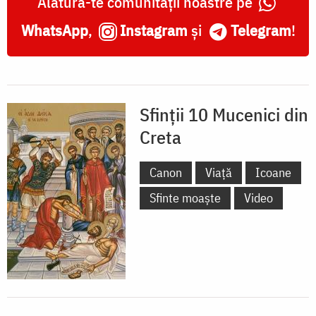
Alătură-te comunității noastre pe
WhatsApp
,
Instagram
și
Telegram
!
Sfinții 10 Mucenici din
Creta
Canon
Viață
Icoane
Sfinte moaște
Video