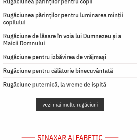
Rugăciunea părinților pentru copii
Rugăciunea părinților pentru luminarea minţii
copilului
Rugăciune de lăsare în voia lui Dumnezeu şi a
Maicii Domnului
Rugăciune pentru izbăvirea de vrăjmași
Rugăciune pentru călătorie binecuvântată
Rugăciune puternică, la vreme de ispită
vezi mai multe rugăciuni
SINAXAR ALFABETIC