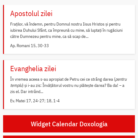
Apostolul zilei
Fraților, vă îndemn, pentru Domnul nostru Iisus Hristos și pentru
iubirea Duhului Sfânt, ca împreună cu mine, să luptați în rugăciuni
către Dumnezeu pentru mine, ca să scap de...
Ap. Romani 15, 30-33
Evanghelia zilei
În vremea aceea s-au apropiat de Petru cei ce strâng darea (
pentru
templu
) și i-au zis: Învățătorul vostru nu plătește darea? Ba da! – a
zis el. Dar intrând...
Ev. Matei 17, 24-27; 18, 1-4
Widget Calendar Doxologia