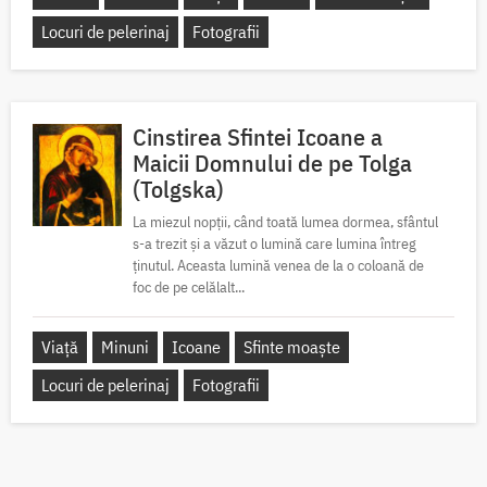
Locuri de pelerinaj
Fotografii
Cinstirea Sfintei Icoane a
Maicii Domnului de pe Tolga
(Tolgska)
La miezul nopții, când toată lumea dormea, sfântul
s-a trezit și a văzut o lumină care lumina întreg
ținutul. Aceasta lumină venea de la o coloană de
foc de pe celălalt...
Viață
Minuni
Icoane
Sfinte moaște
Locuri de pelerinaj
Fotografii