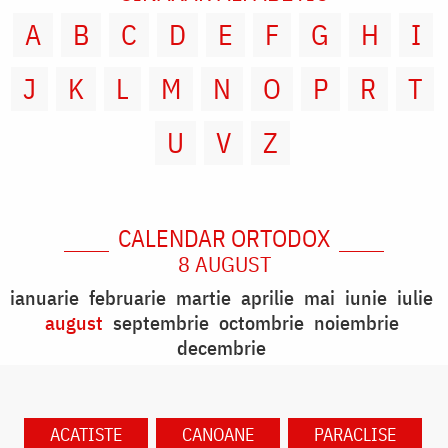
A
B
C
D
E
F
G
H
I
J
K
L
M
N
O
P
R
T
U
V
Z
CALENDAR ORTODOX
8 AUGUST
ianuarie
februarie
martie
aprilie
mai
iunie
iulie
august
septembrie
octombrie
noiembrie
decembrie
ACATISTE
CANOANE
PARACLISE