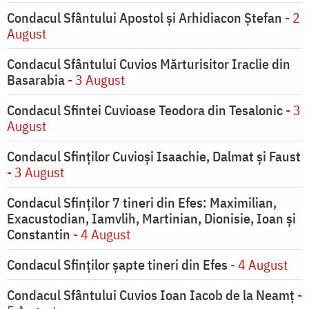
Condacul Sfântului Apostol și Arhidiacon Ștefan
- 2
August
Condacul Sfântului Cuvios Mărturisitor Iraclie din
Basarabia
- 3 August
Condacul Sfintei Cuvioase Teodora din Tesalonic
- 3
August
Condacul Sfinţilor Cuvioşi Isaachie, Dalmat şi Faust
- 3 August
Condacul Sfinţilor 7 tineri din Efes: Maximilian,
Exacustodian, Iamvlih, Martinian, Dionisie, Ioan şi
Constantin
- 4 August
Condacul Sfinţilor şapte tineri din Efes
- 4 August
Condacul Sfântului Cuvios Ioan Iacob de la Neamț
-