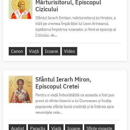
Mărturisitorul, Episcopul
Cizicului
Sfântul Ierarh Emilian, mărturisitorul lui Hristos, a
trăit pe vremea împărăției lui Leon Armeanul,
luptătorul împotriva icoanelor, și fiind el episcop al
Cizicului, de...
Canon
Viață
Icoane
Video
Sfântul Ierarh Miron,
Episcopul Cretei
Pentru o viață îmbunătățită ca aceasta a fost pus
preot al sfintei biserici a lui Dumnezeu și învăța
popoarele sfânta bună credință și le întărea spre
nevoințele cele...
Acatist
Paraclis
Viață
Icoane
Sfinte moaște