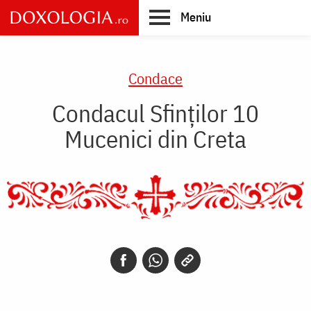
Skip
Meniu
to
main
Main
content
navigation
Condace
Condacul Sfinţilor 10
Mucenici din Creta