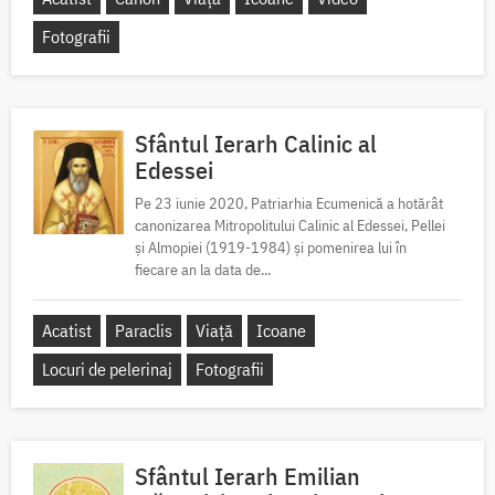
Fotografii
Sfântul Ierarh Calinic al
Edessei
Pe 23 iunie 2020, Patriarhia Ecumenică a hotărât
canonizarea Mitropolitului Calinic al Edessei, Pellei
și Almopiei (1919-1984) și pomenirea lui în
fiecare an la data de...
Acatist
Paraclis
Viață
Icoane
Locuri de pelerinaj
Fotografii
Sfântul Ierarh Emilian