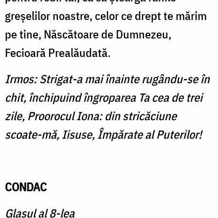
greşeli­lor noastre, celor ce drept te mă­rim
pe tine, Născătoare de Dum­nezeu,
Fecioară Prealăudată.
Irmos: Strigat-a mai înainte rugându-se în
chit, închipuind îngroparea Ta cea de trei
zile, Proorocul Iona: din stricăciune
scoate-mă, Iisuse, Împărate al Puterilor!
CONDAC
Glasul al 8-lea