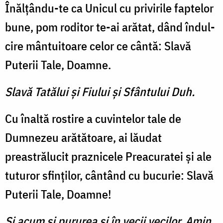
Înălţându-te ca Unicul cu privirile faptelor
bune, pom ro­ditor te-ai arătat, dând îndul­
cire mântuitoare celor ce cântă: Slavă
Puterii Tale, Doamne.
Slavă Tatălui şi Fiului şi Sfântului Duh.
Cu înaltă rostire a cuvintelor tale de
Dumnezeu arătătoare, ai lăudat
preastrălucit praz­nicele Preacuratei şi ale
tuturor sfinţilor, cântând cu bucurie: Slavă
Puterii Tale, Doamne!
Şi acum şi pururea şi în vecii vecilor. Amin