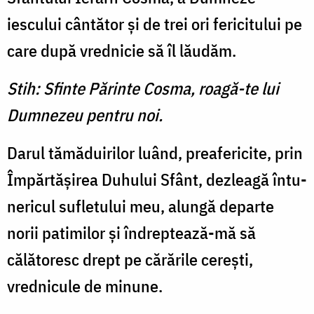
iescului cântător şi de trei ori fericitului pe
care după vredni­cie să îl lăudăm.
Stih: Sfinte Părinte Cosma, roagă-te lui
Dumnezeu pentru noi.
Darul tămăduirilor luând, preafericite, prin
Împărtăşirea Duhului Sfânt, dezleagă întu­
nericul sufletului meu, alungă departe
norii patimilor şi îndreptează-mă să
călătoresc drept pe cărările cereşti,
vrednicule de minune.