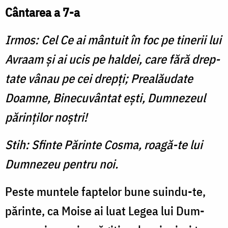
Cântarea a 7-a
Irmos: Cel Ce ai mântuit în foc pe tinerii lui
Avraam şi ai ucis pe haldei, care fără drep­
tate vânau pe cei drepţi; Prealăudate
Doamne, Binecuvân­tat eşti, Dumnezeul
părinţilor noştri!
Stih: Sfinte Părinte Cosma, roagă-te lui
Dumnezeu pentru noi.
Peste muntele faptelor bune suindu-te,
părinte, ca Moise ai luat Legea lui Dum­