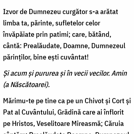
Izvor de Dumnezeu curgător s-a arătat
limba ta, părinte, su­fletelor celor
învăpăiate prin patimi; care, bătând,
cântă: Prealăudate, Doamne, Dumnezeul
părinţilor, bine eşti cuvântat!
Şi acum şi pururea şi în vecii vecilor. Amin
(a Născătoarei).
Mărimu-te pe tine ca pe un Chivot şi Cort şi
Pat al Cuvântu­lui, Grădină care ai înflorit
pe Hristos, Veselitoare Mireasmă; Căruia