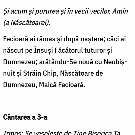
Şi acum şi pururea şi în vecii vecilor. Amin
(a Născătoarei).
Fecioară ai rămas şi după naştere; căci ai
născut pe Însuşi Făcătorul tuturor şi
Dumnezeu; arătându-Se nouă cu Neobiş­
nuit şi Străin Chip, Născătoare de
Dumnezeu, Maică Fecioară.
Cântarea a 3-a
Irmos: Se veseleşte de Tine Biserica Ta,