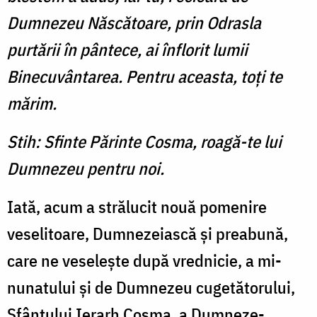
Dumnezeu Născătoare, prin Odrasla
purtării în pântece, ai înflorit lumii
Binecuvântarea. Pentru aceasta, toţi te
mărim.
Stih: Sfinte Părinte Cosma, roagă-te lui
Dumnezeu pentru noi.
Iată, acum a strălucit nouă pomenire
veselitoare, Dum­nezeiască şi preabună,
care ne veseleşte după vrednicie, a mi­
nunatului şi de Dumnezeu cu­getătorului,
Sfântului Ierarh Cosma, a Dumneze­