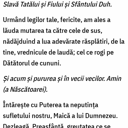
Slavă Tatălui şi Fiului şi Sfântului Duh.
Urmând legilor tale, fericite, am ales a
lăuda mutarea ta că­tre cele de sus,
nădăjduind a lua adevărate răsplătiri, de la
tine, vrednicule de laudă; cel ce rogi pe
Dătătorul de cununi.
Şi acum şi pururea şi în vecii vecilor. Amin
(a Născătoarei).
Întăreşte cu Puterea ta nepu­tinţa
sufletului nostru, Maică a lui Dumnezeu.
Dezleagă, Prea­sfântă, greutatea ce se