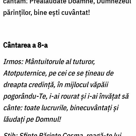
cântăm: Prealăudate Doamne, Dumnezeul
părinţi­lor, bine eşti cuvântat!
Cântarea a 8-a
Irmos: Mântuitorule al tuturor,
Atotputernice, pe cei ce se ţineau de
dreapta credinţă, în mijlocul văpăii
pogorându-Te, i-ai rourat şi i-ai învăţat să
cânte: toate lucrurile, binecuvântaţi şi
lăudaţi pe Domnul!
Stih: Sfinte Părinte Cosma, roagă-te lui