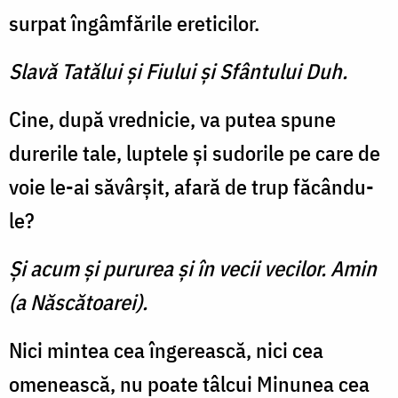
surpat îngâm­fările ereticilor.
Slavă Tatălui şi Fiului şi Sfântului Duh.
Cine, după vrednicie, va putea spune
durerile tale, luptele şi sudorile pe care de
voie le-ai să­vârşit, afară de trup făcându-
le?
Şi acum şi pururea şi în vecii vecilor. Amin
(a Născătoarei).
Nici mintea cea îngerească, nici cea
omenească, nu poate tâlcui Minunea cea