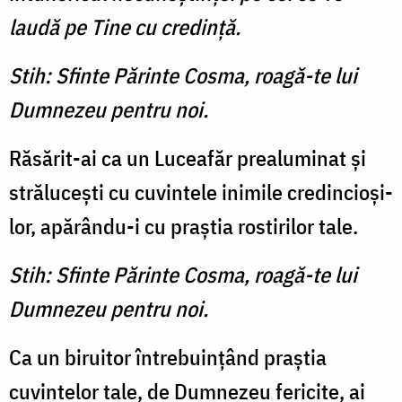
laudă pe Tine cu credinţă.
Stih: Sfinte Părinte Cosma, roagă-te lui
Dumnezeu pentru noi.
Răsărit-ai ca un Luceafăr prealuminat şi
străluceşti cu cuvintele inimile credincioşi­
lor, apărându-i cu praştia ros­tirilor tale.
Stih: Sfinte Părinte Cosma, roagă-te lui
Dumnezeu pentru noi.
Ca un biruitor întrebuinţând praştia
cuvintelor tale, de Dum­nezeu fericite, ai