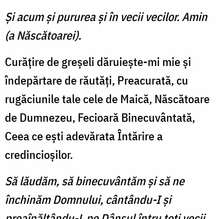
Şi acum şi pururea şi în vecii vecilor. Amin
(a Născătoarei).
Curăţire de greşeli dăruieşte-mi mie şi
îndepărtare de rău­tăţi, Preacurată, cu
rugăciunile tale cele de Maică, Născătoare
de Dumnezeu, Fecioară Binecu­vântată,
Ceea ce eşti adevărata Întărire a
credincioşilor.
Să lăudăm, să binecuvântăm şi să ne
închinăm Domnului, cântându-I şi
preaînălţându-L pe Dânsul întru toţi vecii.