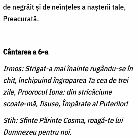
de negrăit şi de neînţeles a naşterii tale,
Prea­curată.
Cântarea a 6-a
Irmos: Strigat-a mai înainte rugându-se în
chit, închipuind îngroparea Ta cea de trei
zile, Proorocul Iona: din stricăciune
scoate-mă, Iisuse, Împărate al Puterilor!
Stih: Sfinte Părinte Cosma, roagă-te lui
Dumnezeu pentru noi.