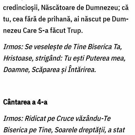
credincioşii, Născă­toare de Dumnezeu; că
tu, cea fără de prihană, ai născut pe Dum­
nezeu Care S-a făcut Trup.
Irmos: Se veseleşte de Tine Biserica Ta,
Hristoase, strigând: Tu eşti Puterea mea,
Doamne, Scăparea şi Întărirea.
Cântarea a 4-a
Irmos: Ridicat pe Cruce văzându-Te
Biserica pe Tine, Soarele dreptăţii, a stat