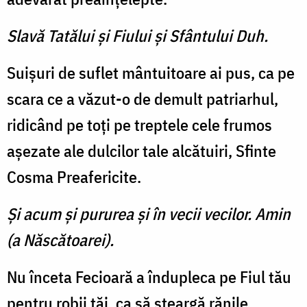
Slavă Tatălui şi Fiului şi Sfântului Duh.
Suişuri de suflet mântuitoare ai pus, ca pe
scara ce a văzut-o de demult patriarhul,
ridicând pe toţi pe treptele cele frumos
aşezate ale dulcilor tale alcă­tuiri, Sfinte
Cosma Preafericite.
Şi acum şi pururea şi în vecii vecilor. Amin
(a Născătoarei).
Nu înceta Fecioară a îndu­pleca pe Fiul tău
pentru robii tăi, ca să şteargă rănile