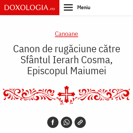
Skip
Meniu
to
main
Main
content
navigation
Canoane
Canon de rugăciune către
Sfântul Ierarh Cosma,
Episcopul Maiumei