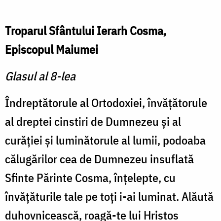
Troparul Sfântului Ierarh Cosma,
Episcopul Maiumei
Glasul al 8-lea
Îndreptătorule al Ortodoxiei, învăţătorule
al dreptei cinstiri de Dumnezeu şi al
curăţiei şi luminătorule al lumii, podoaba
călugărilor cea de Dumnezeu insuflată
Sfinte Părinte Cosma, înţelepte, cu
învăţăturile tale pe toţi i-ai luminat. Alăută
duhovnicească, roagă-te lui Hristos