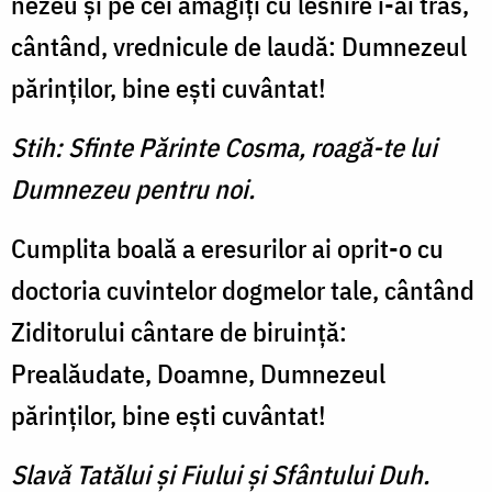
nezeu şi pe cei amăgiţi cu lesnire i-ai tras,
cântând, vrednicule de laudă: Dumnezeul
pă­rinţilor, bine eşti cuvântat!
Stih: Sfinte Părinte Cosma, roagă-te lui
Dumnezeu pentru noi.
Cumplita boală a eresurilor ai oprit-o cu
doctoria cuvintelor dogmelor tale, cântând
Zidito­rului cântare de biruinţă:
Prealăudate, Doamne, Dumnezeul
părinţilor, bine eşti cuvântat!
Slavă Tatălui şi Fiului şi Sfântului Duh.