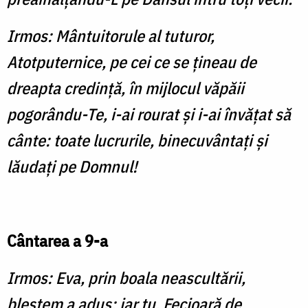
Irmos: Mântuitorule al tuturor,
Atotputernice, pe cei ce se ţineau de
dreapta credinţă, în mijlocul văpăii
pogorându-Te, i-ai rourat şi i-ai învăţat să
cânte: toate lucrurile, binecuvântaţi şi
lăudaţi pe Domnul!
Cântarea a 9-a
Irmos: Eva, prin boala neascul­tării,
blestem a adus; iar tu, Fecioară de