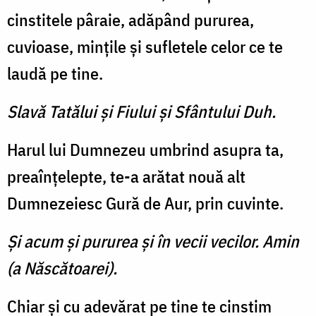
cinstitele pâraie, adăpând pururea,
cuvioase, minţile şi sufletele celor ce te
laudă pe tine.
Slavă Tatălui şi Fiului şi Sfântului Duh.
Harul lui Dumnezeu um­brind asupra ta,
preaînţelepte, te-a arătat nouă alt
Dumneze­iesc Gură de Aur, prin cuvinte.
Şi acum şi pururea şi în vecii vecilor. Amin
(a Născătoarei).
Chiar şi cu adevărat pe tine te cinstim