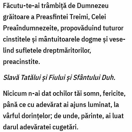
Făcutu-te-ai trâmbiţă de Dumnezeu
grăitoare a Preasfintei Treimi, Celei
Preaîndumnezeite, propo­văduind tuturor
cinstitele şi mântuitoarele dogme şi vese­
lind sufletele dreptmăritorilor,
preacinstite.
Slavă Tatălui şi Fiului şi Sfântului Duh.
Nicicum n-ai dat ochilor tăi somn, fericite,
până ce cu ade­vărat ai ajuns luminat, la
vâr­ful dorinţelor; de unde, părin­te, ai luat
darul adevăratei cugetări.