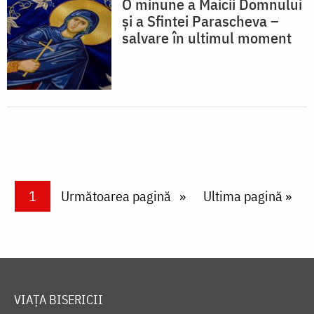
O minune a Maicii Domnului
și a Sfintei Parascheva –
salvare în ultimul moment
Paginare
Current page
1
Next page
Următoarea pagină
Last page
Ultima pagină »
VIAȚA BISERICII