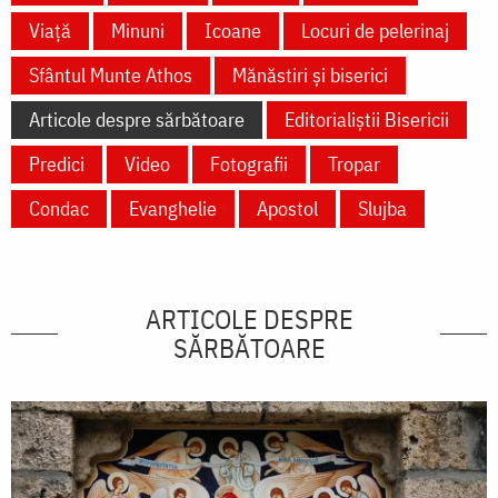
Viață
Minuni
Icoane
Locuri de pelerinaj
Sfântul Munte Athos
Mănăstiri și biserici
Articole despre sărbătoare
Editorialiștii Bisericii
Predici
Video
Fotografii
Tropar
Condac
Evanghelie
Apostol
Slujba
ARTICOLE DESPRE
SĂRBĂTOARE