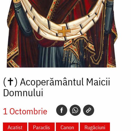
(✝)
Acoperământul Maicii
Domnului
1 Octombrie
Acatist
Paraclis
Canon
Rugăciuni