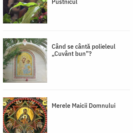
Pustnicul
Când se cântă polieleul
„Cuvânt bun”?
Merele Maicii Domnului