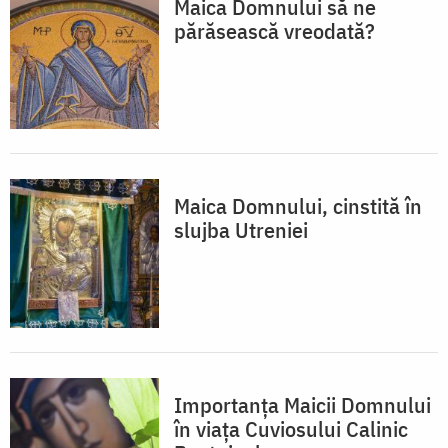
Maica Domnului să ne
părăsească vreodată?
Maica Domnului, cinstită în
slujba Utreniei
Importanța Maicii Domnului
în viața Cuviosului Calinic