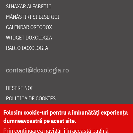
SINAXAR ALFABETIC
MĂNĂSTIRI ȘI BISERICI
CALENDAR ORTODOX
WIDGET DOXOLOGIA
RADIO DOXOLOGIA
DESPRE NOI
POLITICA DE COOKIES
DONEAZĂ ONLINE PENTRU CATEDRALA NAȚIONALĂ
Folosim cookie-uri pentru a îmbunătăți experiența
dumneavoastră pe acest site.
Prin continuarea navigării în această pagină
LIVE