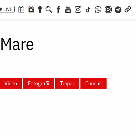
LIVE
07
 Mare
Video
Fotografii
Tropar
Condac