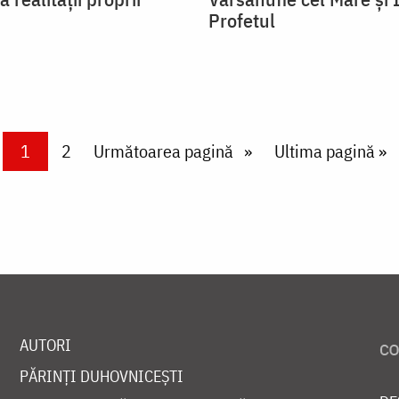
Profetul
Current page
1
Page
2
Next page
Următoarea pagină
Last page
Ultima pagină »
AUTORI
PĂRINȚI DUHOVNICEȘTI