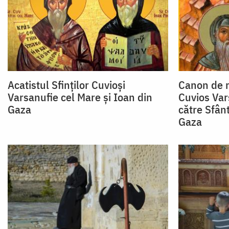
Acatistul Sfinților Cuvioși
Canon de r
Varsanufie cel Mare și Ioan din
Cuvios Var
Gaza
către Sfân
Gaza