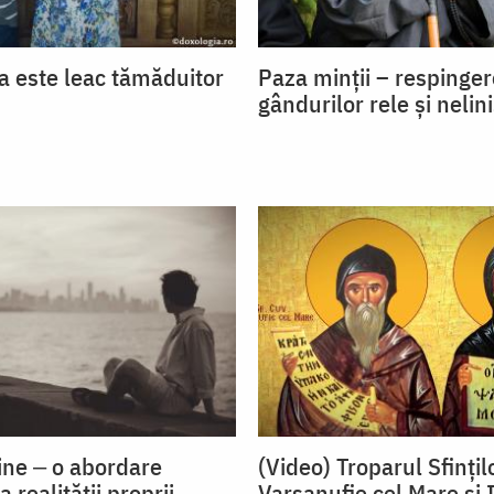
 este leac tămăduitor
Paza minții – respinge
gândurilor rele și nelin
ine ‒ o abordare
(Video) Troparul Sfințil
 realităţii proprii
Varsanufie cel Mare și 