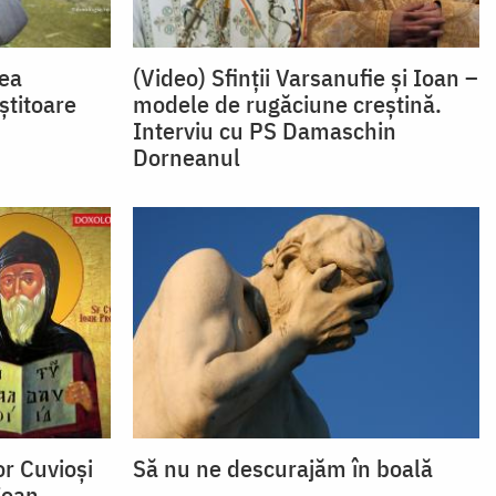
rea
(Video) Sfinții Varsanufie și Ioan –
iștitoare
modele de rugăciune creștină.
Interviu cu PS Damaschin
Dorneanul
or Cuvioși
Să nu ne descurajăm în boală
Ioan