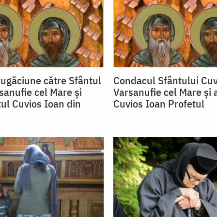
ugăciune către Sfântul
Condacul Sfântului Cuv
sanufie cel Mare și
Varsanufie cel Mare și 
tul Cuvios Ioan din
Cuvios Ioan Profetul