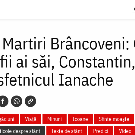
i Martiri Brâncoveni
fii ai săi, Constantin
 sfetnicul Ianache
ăciuni
Viață
Minuni
Icoane
Sfinte moaște
ticole despre sfânt
Texte de sfânt
Predici
Video