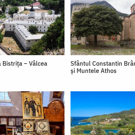
 Bistrița – Vâlcea
Sfântul Constantin Br
și Muntele Athos