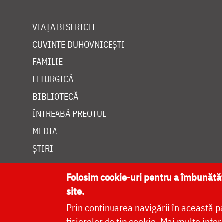
VIAȚA BISERICII
CUVINTE DUHOVNICEȘTI
FAMILIE
LITURGICĂ
BIBLIOTECĂ
ÎNTREABĂ PREOTUL
MEDIA
ȘTIRI
HRAMUL SFINTEI CUVIOASE PARASCHEVA
Folosim cookie-uri pentru a îmbunăt
site.
Prin continuarea navigării în această p
fișierelor de tip cookie.
Mai multe infor