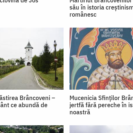
său în istoria creștinis
românesc
ăstirea Brâncoveni –
Mucenicia Sfinților Brâ
ânt ce abundă de
jertfă fără pereche în is
noastră