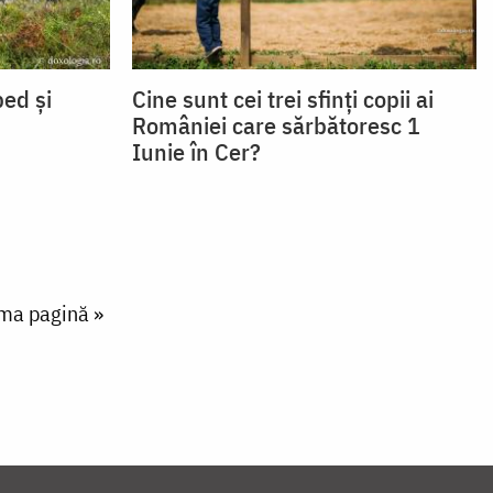
ped și
Cine sunt cei trei sfinți copii ai
României care sărbătoresc 1
Iunie în Cer?
t page
ima pagină »