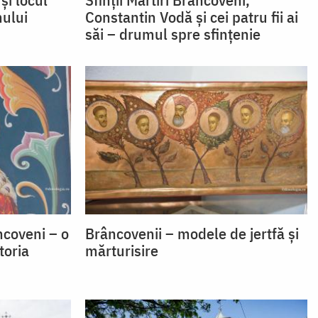
mului
Constantin Vodă și cei patru fii ai
săi – drumul spre sfințenie
ncoveni – o
Brâncovenii – modele de jertfă și
toria
mărturisire