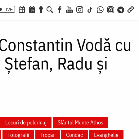
LIVE
07
: Constantin Vodă cu
, Ștefan, Radu și
Locuri de pelerinaj
Sfântul Munte Athos
Fotografii
Tropar
Condac
Evanghelie