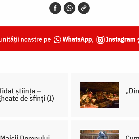
nității noastre pe
WhatsApp
,
Instagram
fidat știința –
„Din
heate de sfinți (I)
 Maicii Domnului
Cum 