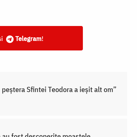
și
Telegram
!
 peștera Sfintei Teodora a ieșit alt om”
au fost descoperite moaștele