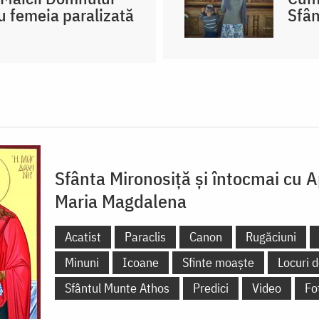
cu femeia paralizată
Sfân
Sfânta Mironosiță și întocmai cu A
Maria Magdalena
Acatist
Paraclis
Canon
Rugăciuni
Minuni
Icoane
Sfinte moaște
Locuri d
Sfântul Munte Athos
Predici
Video
Fo