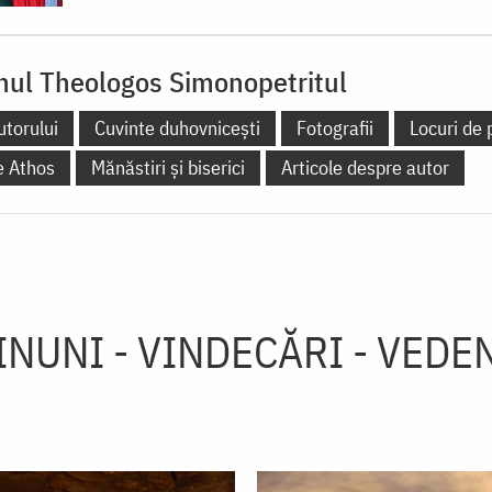
ul Theologos Simonopetritul
utorului
Cuvinte duhovnicești
Fotografii
Locuri de 
e Athos
Mănăstiri și biserici
Articole despre autor
INUNI - VINDECĂRI - VEDEN