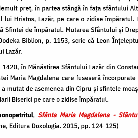
mult preț, în partea stângă în fața sfântului Alt
al lui Hristos, Lazăr, pe care o zidise împăratul.
ită Sfintei de împăratul. Mutarea Sfântului și Dr
Dodeka Biblion, p. 1153, scrie că Leon Înțelept
ui Lazăr.
ul 1420, în Mănăstirea Sfântului Lazăr din Const
ntei Maria Magdalena care fuseseră încorporate p
 a mutat de asemenea din Cipru și sfintele moașt
arii Biserici pe care o zidise împăratul.
onopetritul
,
Sfânta Maria Magdalena - Sfântul
e, Editura Doxologia. 2015, pp. 124-125)