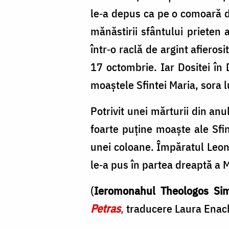
le‐a depus ca pe o comoară de
mănăstirii sfântului prieten 
într‐o raclă de argint afieros
17 octombrie. Iar Dositei în 
moaștele Sfintei Maria, sora l
Potrivit unei mărturii din an
foarte puține moaște ale Sfi
unei coloane. Împăratul Leon
le‐a pus în partea dreaptă a M
(
Ieromonahul Theologos Sim
Petras
,
traducere Laura Enach