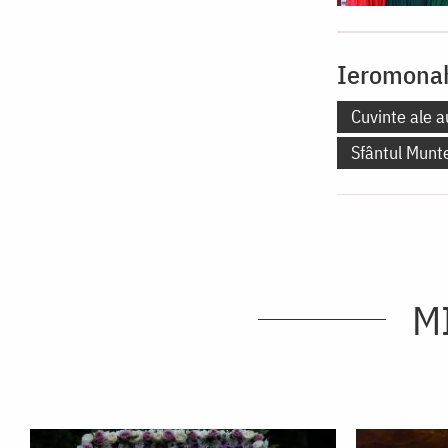
Ieromonah
Cuvinte ale a
Sfântul Munt
M