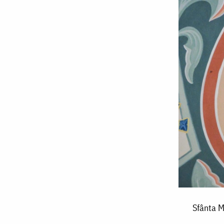
Sfânta
Sfânta M
Maria