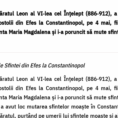
atul Leon al VI‐lea cel Înțelept (886‐912), 
ostolii din Efes la Constantinopol, pe 4 mai, fi
a Maria Magdalena și i‐a poruncit să mute sfin
e Sfintei din Efes la Constantinopol
atul Leon al VI‐lea cel Înțelept (886‐912), 
ostolii din Efes la Constantinopol, pe 4 mai, fi
a Maria Magdalena și i‐a poruncit să mute sfin
0 a avut loc mutarea sfintelor moaște în Constan
ăratul, purtând pe umerii lui sfintele moaște și a