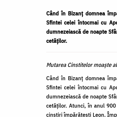
Magdalena
se
Când în Bizanț domnea împăr
arată
Sfintei celei întocmai cu Ap
în
dumnezeiască de noapte Sfânt
vedenie
cetăților.
dumnezeiască
/
Mutarea Cinstitelor moaște al
Foto:
Magda
Când în Bizanț domnea împăr
Buftea
Sfintei celei întocmai cu Ap
dumnezeiască de noapte Sfânt
cetăților. Atunci, în anul 90
cinstiri împărătești Leon. Împ