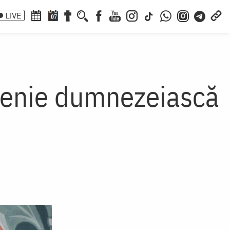
LIVE
07
edenie dumnezeiască