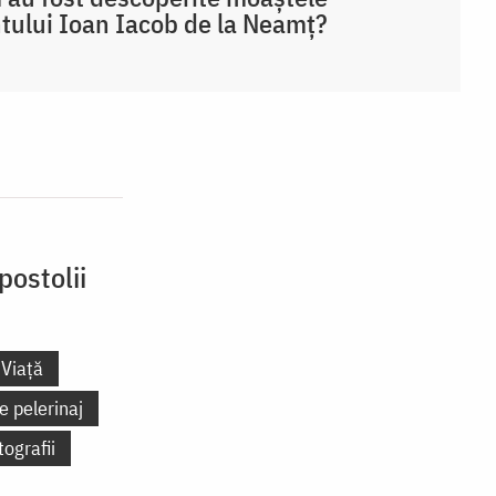
tului Ioan Iacob de la Neamț?
postolii
Viață
e pelerinaj
tografii