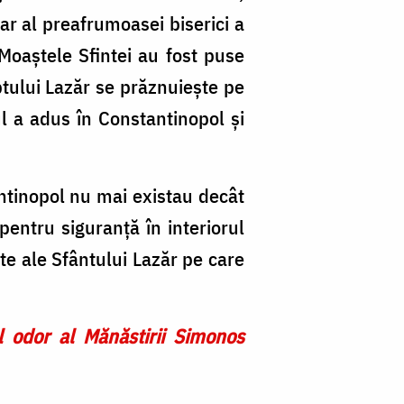
ar al preafrumoasei biserici a
 Moaștele Sfintei au fost puse
eptului Lazăr se prăznuiește pe
ul a adus în Constantinopol și
antinopol nu mai existau decât
entru siguranță în interiorul
e ale Sfântului Lazăr pe care
 odor al Mănăstirii Simonos