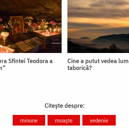
ra Sfintei Teodora a
Cine a putut vedea lum
om”
taborică?
Citește despre:
minune
moaște
vedenie