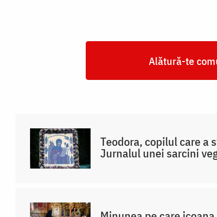
Alătură-te comu
Teodora, copilul care a s
Jurnalul unei sarcini veg
Minunea pe care icoana