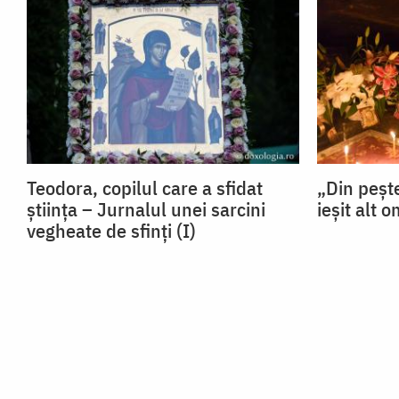
Teodora, copilul care a sfidat
„Din pește
știința – Jurnalul unei sarcini
ieșit alt 
vegheate de sfinți (I)