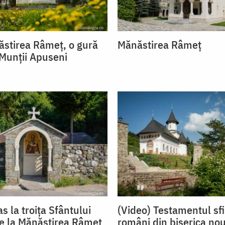
ăstirea Râmeț, o gură
Mănăstirea Râmeț
 Munții Apuseni
s la troiţa Sfântului
(Video) Testamentul sfi
e la Mănăstirea Râmeţ
români din biserica no