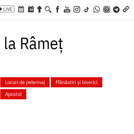
LIVE
08
e la Râmeț
Locuri de pelerinaj
Mănăstiri și biserici
Apostol