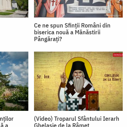
Ce ne spun Sfinții Români din
biserica nouă a Mănăstirii
Pângărați?
nților
(Video) Troparul Sfântului Ierarh
uă a
Ghelasie de la Râmeț