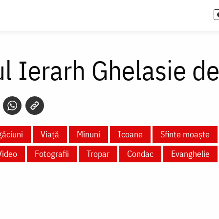
ul Ierarh Ghelasie d
ăciuni
Viață
Minuni
Icoane
Sfinte moaște
Video
Fotografii
Tropar
Condac
Evanghelie