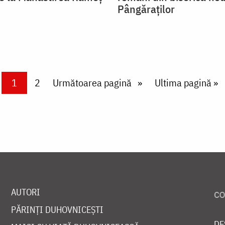
Pângăraţilor
Current page
1
Page
2
Next page
Următoarea pagină
Last page
Ultima pagină »
AUTORI
PĂRINȚI DUHOVNICEȘTI
DE