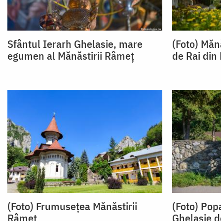
Sfântul Ierarh Ghelasie, mare
(Foto) Măn
egumen al Mănăstirii Râmeț
de Rai din
(Foto) Frumusețea Mănăstirii
(Foto) Popa
Râmeț
Ghelasie d