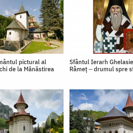
mântul pictural al
Sfântul Ierarh Ghelasie
echi de la Mănăstirea
Râmeț ‒ drumul spre sf