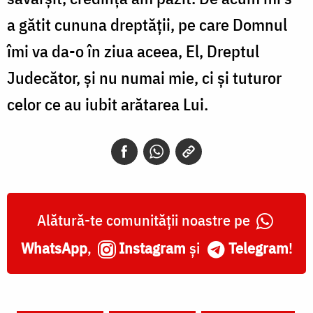
a gătit cununa dreptăţii, pe care Domnul
îmi va da-o în ziua aceea, El, Dreptul
Judecător, şi nu numai mie, ci şi tuturor
celor ce au iubit arătarea Lui.
Alătură-te comunității noastre pe
WhatsApp
,
Instagram
și
Telegram
!