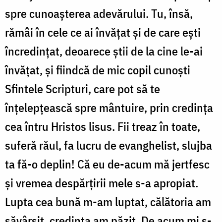
spre cunoaşterea adevărului. Tu, însă,
rămâi în cele ce ai învăţat şi de care eşti
încredinţat, deoarece ştii de la cine le-ai
învăţat, şi fiindcă de mic copil cunoşti
Sfintele Scripturi, care pot să te
înţelepţească spre mântuire, prin credinţa
cea întru Hristos lisus. Fii treaz în toate,
suferă răul, fa lucru de evanghelist, slujba
ta fă-o deplin! Că eu de-acum mă jertfesc
şi vremea despărţirii mele s-a apropiat.
Lupta cea bună m-am luptat, călătoria am
săvârşit, credinţa am păzit. De acum mi s-