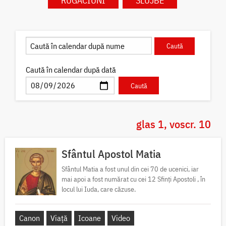
RUGĂCIUNI
SLUJBE
Caută în calendar după dată
glas 1, voscr. 10
Sfântul Apostol Matia
Sfântul Matia a fost unul din cei 70 de ucenici, iar
mai apoi a fost numărat cu cei 12 Sfinți Apostoli , în
locul lui Iuda, care căzuse.
Canon
Viață
Icoane
Video