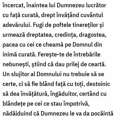
încercat, înaintea lui Dumnezeu lucrător
cu faţă curată, drept învăţând cuvântul
adevărului. Fugi de poftele tinereţilor şi
urmează dreptatea, credinţa, dragostea,
pacea cu cei ce cheamă pe Domnul din
inimă curată. Fereşte-te de întrebările
nebuneşti, ştiind că dau prilej de ceartă.
Un slujitor al Domnului nu trebuie să se
certe, ci să fie blând faţă cu toţi, destoinic
să dea învăţătură, îngăduitor, certând cu
blândeţe pe cei ce stau împotrivă,
nădăjduind că Dumnezeu le va da pocăinţă