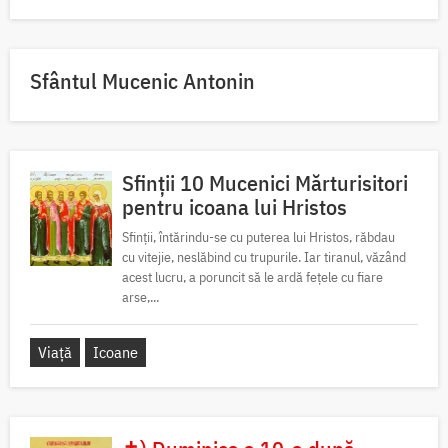
Sfântul Mucenic Antonin
Sfinții 10 Mucenici Mărturisitori
pentru icoana lui Hristos
Sfinții, întărindu-se cu puterea lui Hristos, răbdau
cu vitejie, neslăbind cu trupurile. Iar tiranul, văzând
acest lucru, a poruncit să le ardă fețele cu fiare
arse,...
Viață
Icoane