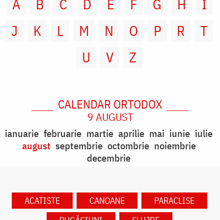
A
B
C
D
E
F
G
H
I
J
K
L
M
N
O
P
R
T
U
V
Z
CALENDAR ORTODOX
9 AUGUST
ianuarie
februarie
martie
aprilie
mai
iunie
iulie
august
septembrie
octombrie
noiembrie
decembrie
ACATISTE
CANOANE
PARACLISE