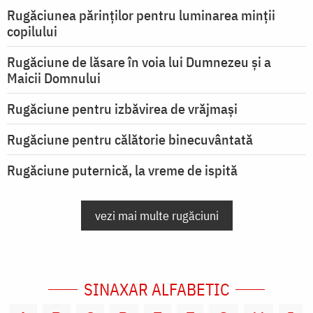
Rugăciunea părinților pentru luminarea minţii
copilului
Rugăciune de lăsare în voia lui Dumnezeu şi a
Maicii Domnului
Rugăciune pentru izbăvirea de vrăjmași
Rugăciune pentru călătorie binecuvântată
Rugăciune puternică, la vreme de ispită
vezi mai multe rugăciuni
SINAXAR ALFABETIC