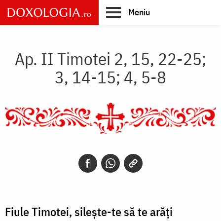
Skip
Meniu
to
main
Main
content
navigation
Ap. II Timotei 2, 15, 22-25;
3, 14-15; 4, 5-8
Fiule Timotei, sileşte-te să te arăţi