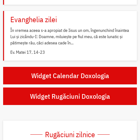
Evanghelia zilei
În vremea aceea s-a apropiat de Iisus un om, îngenunchind înaintea
Lui și zicându-I: Doamne, miluiește pe fiul meu, că este lunatic și
pătimește rău, căci adesea cade în...
Ev. Matei 17, 14-23
Widget Calendar Doxologia
Widget Rugăciuni Doxologia
Rugăciuni zilnice