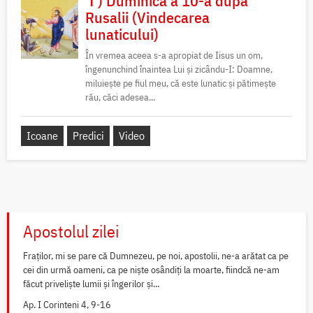
✝) Duminica a 10-a după
Rusalii (Vindecarea
lunaticului)
În vremea aceea s-a apropiat de Iisus un om,
îngenunchind înaintea Lui și zicându-I: Doamne,
miluiește pe fiul meu, că este lunatic și pătimește
rău, căci adesea...
Icoane
Predici
Video
Apostolul zilei
Fraților, mi se pare că Dumnezeu, pe noi, apostolii, ne-a arătat ca pe
cei din urmă oameni, ca pe niște osândiți la moarte, fiindcă ne-am
făcut priveliște lumii și îngerilor și...
Ap. I Corinteni 4, 9-16