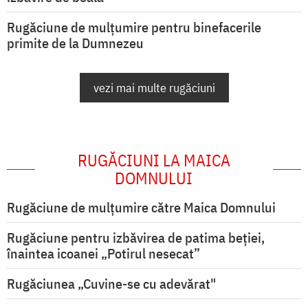
Rugăciune de mulțumire pentru binefacerile
primite de la Dumnezeu
vezi mai multe rugăciuni
RUGĂCIUNI LA MAICA
DOMNULUI
Rugăciune de mulţumire către Maica Domnului
Rugăciune pentru izbăvirea de patima beției,
înaintea icoanei „Potirul nesecat”
Rugăciunea „Cuvine-se cu adevărat"