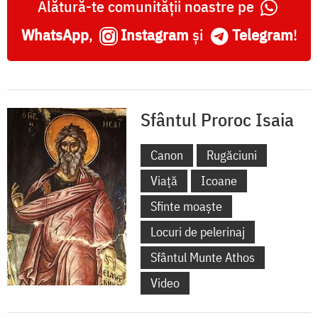
Alătură-te comunității noastre pe
WhatsApp
,
Instagram
și
Telegram
!
Sfântul Proroc Isaia
Canon
Rugăciuni
Viață
Icoane
Sfinte moaște
Locuri de pelerinaj
Sfântul Munte Athos
Video