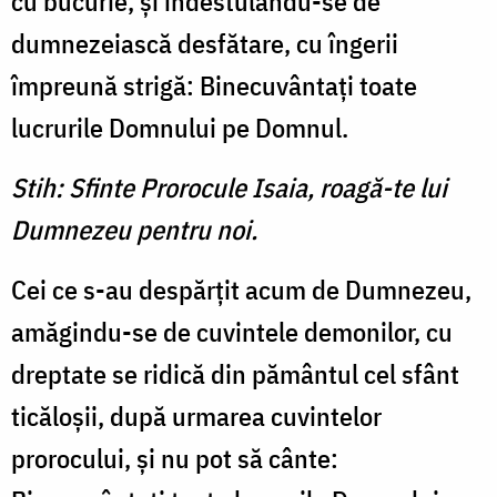
cu bucurie, şi îndestulându-se de
dumnezeiască desfătare, cu îngerii
împreună strigă: Binecuvântaţi toate
lucrurile Domnului pe Domnul.
Stih: Sfinte Prorocule Isaia, roagă-te lui
Dumnezeu pentru noi.
Cei ce s-au despărţit acum de Dumnezeu,
amăgindu-se de cuvintele demonilor, cu
dreptate se ridică din pământul cel sfânt
ticăloşii, după urmarea cuvintelor
prorocului, şi nu pot să cânte: