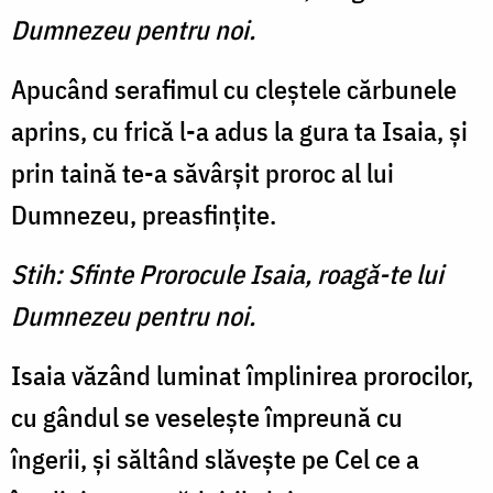
Dumnezeu pentru noi.
Apucând serafimul cu cleştele cărbunele
aprins, cu frică l-a adus la gura ta Isaia, şi
prin taină te-a săvârşit proroc al lui
Dumnezeu, preasfinţite.
Stih: Sfinte Prorocule Isaia, roagă-te lui
Dumnezeu pentru noi.
Isaia văzând luminat împlinirea prorocilor,
cu gândul se veseleşte împreună cu
îngerii, şi săltând slăveşte pe Cel ce a