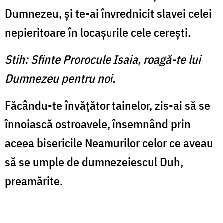
Dumnezeu, şi te-ai învrednicit slavei celei
nepieritoare în locaşurile cele cereşti.
Stih: Sfinte Prorocule Isaia, roagă-te lui
Dumnezeu pentru noi.
Făcându-te învăţător tainelor, zis-ai să se
înnoiască ostroavele, însemnând prin
aceea bisericile Neamurilor celor ce aveau
să se umple de dumnezeiescul Duh,
preamărite.