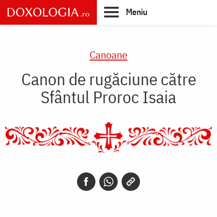
Skip
Meniu
to
main
Main
content
navigation
Canoane
Canon de rugăciune către
Sfântul Proroc Isaia