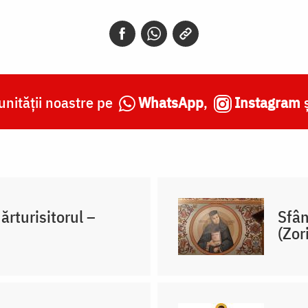
nității noastre pe
WhatsApp
,
Instagram
ărturisitorul –
Sfân
(Zor