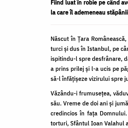
Valahul
Fiind luat în robie pe când a
‒
la care îl ademeneau stăpânii 
drumul
spre
Născut în Țara Românească, 
sfințenie
turci și dus în Istanbul, pe 
ispitindu-l spre desfrânare, d
a prins prilej și l-a ucis pe 
să-l înfățișeze vizirului spre 
Văzându-i frumusețea, văduva 
său. Vreme de doi ani și jumăt
credincios în fața Domnului.
torturi, Sfântul Ioan Valahul 