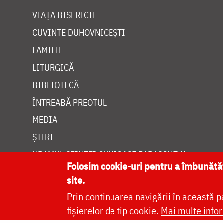
VIAȚA BISERICII
CUVINTE DUHOVNICEȘTI
FAMILIE
LITURGICĂ
BIBLIOTECĂ
ÎNTREABĂ PREOTUL
MEDIA
ȘTIRI
HRAMUL SFINTEI CUVIOASE PARASCHEVA
Folosim cookie-uri pentru a îmbunăt
site.
Prin continuarea navigării în această p
fișierelor de tip cookie.
Mai multe infor
Site dezvolt