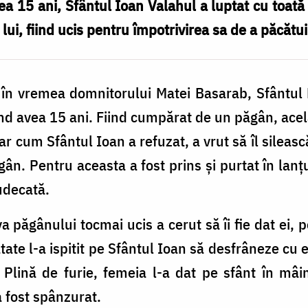
vea 15 ani, Sfântul Ioan Valahul a luptat cu toată
lui, fiind ucis pentru împotrivirea sa de a păcătui
în vremea domnitorului Matei Basarab, Sfântul M
când avea 15 ani. Fiind cumpărat de un păgân, ace
ar cum Sfântul Ioan a refuzat, a vrut să îl sileas
păgân. Pentru aceasta a fost prins și purtat în lan
judecată.
păgânului tocmai ucis a cerut să îi fie dat ei, pe
ate l-a ispitit pe Sfântul Ioan să desfrâneze cu e
 Plină de furie, femeia l-a dat pe sfânt în mâi
a fost spânzurat.