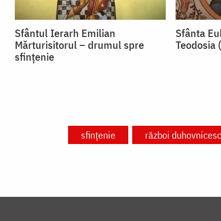
Sfântul Ierarh Emilian
Sfânta Euh
Mărturisitorul – drumul spre
Teodosia 
sfințenie
sfințenie
război duhovnices