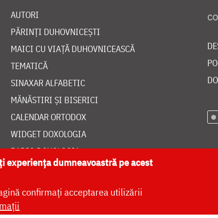
AUTORI
PĂRINȚI DUHOVNICEȘTI
DE
MAICI CU VIAȚĂ DUHOVNICEASCĂ
PO
TEMATICĂ
DO
SINAXAR ALFABETIC
MĂNĂSTIRI ȘI BISERICI
CALENDAR ORTODOX
WIDGET DOXOLOGIA
RADIO DOXOLOGIA
ăți experiența dumneavoastră pe acest
agină confirmați acceptarea utilizării
mații
at de
DOXOLOGIA MEDIA
, Arhiepiscopia Iașilor | 