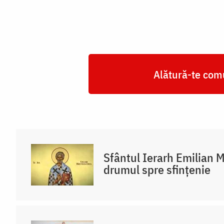
Alătură-te comu
Sfântul Ierarh Emilian M
drumul spre sfințenie