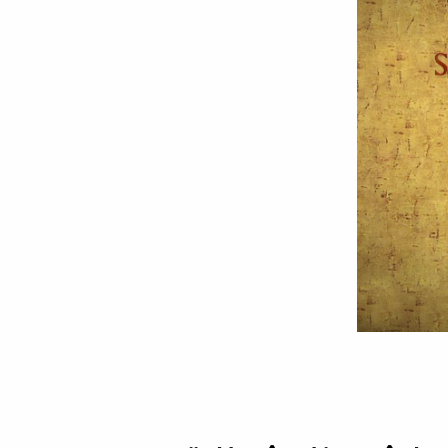
Sfântul
Mucenic
Ioan