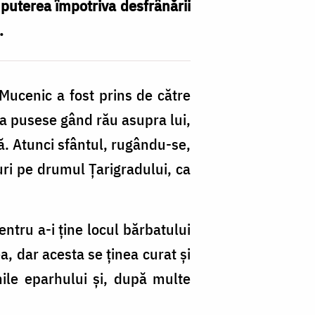
 puterea împotriva desfrânării
.
ucenic a fost prins de către
la pusese gând rău asupra lui,
că. Atunci sfântul, rugându-se,
țuri pe drumul Țarigradului, ca
ntru a-i ține locul bărbatului
a, dar acesta se ținea curat și
nile eparhului și, după multe