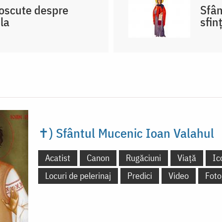
noscute despre
Sfân
la
sfin
✝) Sfântul Mucenic Ioan Valahul
Acatist
Canon
Rugăciuni
Viață
Ic
Locuri de pelerinaj
Predici
Video
Foto