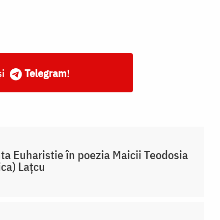
și
Telegram
!
ta Euharistie în poezia Maicii Teodosia
ica) Lațcu