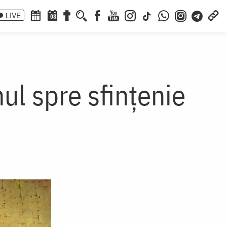
LIVE
08
ul spre sfințenie