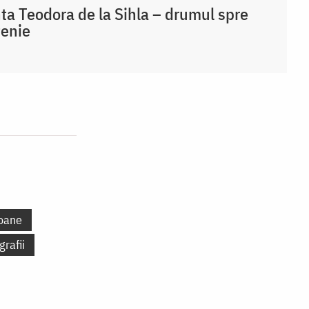
ta Teodora de la Sihla – drumul spre
țenie
oane
grafii