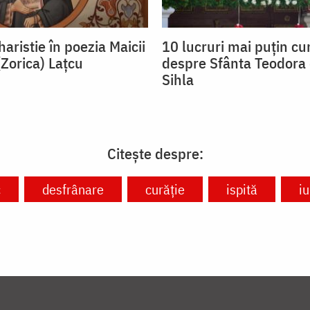
aristie în poezia Maicii
10 lucruri mai puțin c
(Zorica) Lațcu
despre Sfânta Teodora 
Sihla
Citește despre:
c
desfrânare
curăție
ispită
i