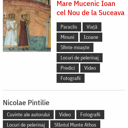
Mare Mucenic Ioan
cel Nou de la Suceava
Paraclis
Viață
Minuni
Icoane
Sfinte moaște
Locuri de pelerinaj
Predici
Video
Fotografii
Nicolae Pintilie
Cuvinte ale autorului
Video
Fotografii
Locuri de pelerinaj
Sfântul Munte Athos