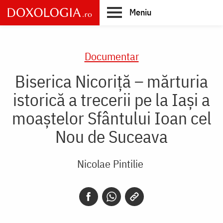
Skip
Meniu
to
main
Main
content
navigation
Documentar
Biserica Nicoriță – mărturia
istorică a trecerii pe la Iași a
moaștelor Sfântului Ioan cel
Nou de Suceava
Nicolae Pintilie