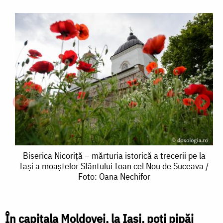
Biserica
Biserica Nicoriță – mărturia istorică a trecerii pe la
Iași a moaștelor Sfântului Ioan cel Nou de Suceava /
Nicoriță
Foto: Oana Nechifor
–
mărturia
În capitala Moldovei, la Iași, poți pipăi
B