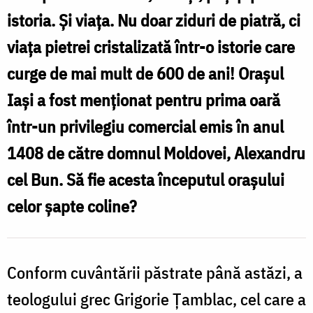
istorică
istoria. Și viața. Nu doar ziduri de piatră, ci
N
a
viața pietrei cristalizată într-o istorie care
trecerii
m
curge de mai mult de 600 de ani! Orașul
pe
i
Iași a fost menționat pentru prima oară
la
Iași
într-un privilegiu comercial emis în anul
t
a
1408 de către domnul Moldovei, Alexandru
moaștelor
cel Bun. Să fie acesta începutul orașului
l
Sfântului
celor șapte coline?
I
Ioan
cel
Nou
Conform cuvântării păstrate până astăzi, a
S
de
teologului grec Grigorie Ţamblac, cel care a