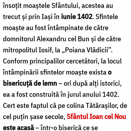
Suceava
însoţit moaştele Sfântului, acestea au
c
/
trecut şi prin Iaşi în
iunie 1402
. Sfintele
Foto:
moaşte au fost întâmpinate de către
Oana
domnitorul Alexandru cel Bun şi de către
Nechifor
mitropolitul Iosif, la „Poiana Vlădicii”.
/
Conform principalilor cercetători, la locul
F
întâmpinării sfintelor moaşte exista
o
N
bisericuţă de lemn
– ori după alţi istorici,
ea a fost construită în jurul anului 1402.
Cert este faptul că pe colina Tătăraşilor, de
cel puţin şase secole,
Sfântul Ioan cel Nou
este acasă
– într-o biserică ce se