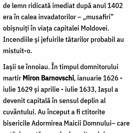
de lemn ridicată imediat după anul 1402
era în calea invadatorilor – „musafiri”
obişnuiţi în viaţa capitalei Moldovei.
Incendiile şi jefuirile tătarilor probabil au
mistuit-o.
Iaşii se înnoiau. În timpul domnitorului
martir
Miron Barnovschi
, ianuarie 1626 -
iulie 1629 şi aprilie - iulie 1633, Iaşul a
devenit capitală în sensul deplin al
cuvântului. Au început a fi ctitorite
bisericile Adormirea Maicii Domnului– care