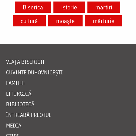
Biserică
istorie
martiri
cultură
moaște
mărturie
VIAȚA BISERICII
CUVINTE DUHOVNICEȘTI
FAMILIE
LITURGICĂ
BIBLIOTECĂ
ÎNTREABĂ PREOTUL
MEDIA