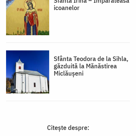
Sfânta Irina – Împărăteasa
icoanelor
Sfânta Teodora de la Sihla,
găzduită la Mănăstirea
Miclăușeni
Citește despre: