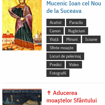
Mucenic Ioan cel Nou
de la Suceava
Acatist
Paraclis
Canon
Rugăciuni
Viață
Minuni
Icoane
Sfinte moaște
Locuri de pelerinaj
Predici
Video
Fotografii
✝ Aducerea
moaștelor Sfântului