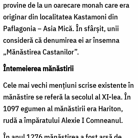
provine de la un oarecare monah care era
originar din localitatea Kastamoni din
Paflagonia – Asia Mică. În sfârşit, unii
consideră că denumirea ei ar însemna
„Mănăstirea Castanilor”.
Întemeierea mănăstirii
Cele mai vechi menţiuni scrise existente în
mănăstire se referă la secolul al XI-lea. În
1097 egumen al mănăstirii era Hariton,
rudă a împăratului Alexie I Comneanul.
În anul 1276 mănăstirea a fost arsă de