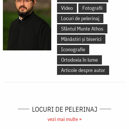
Video
Fotografii
Locuri de pelerinaj
Sfântul Munte Athos
Mănăstiri și biserici
Iconografie
Ortodoxia în lume
Articole despre autor
LOCURI DE PELERINAJ
vezi mai multe »