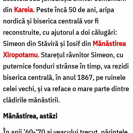
din
Kareia
. Peste încă 50 de ani, aripa
nordică şi biserica centrală vor fi
reconstruite, cu ajutorul a doi călugări:
Simeon din Stăviră şi Iosif din
Mănăstirea
Xiropotamu
. Stareţul râvnitor Simeon, cu
puternice fonduri strânse în timp, va rezidi
biserica centrală, în anul 1867, pe ruinele
celei vechi, şi va reface o mare parte dintre
clădirile mănăstirii.
Mănăstirea, astăzi
În anii ’60-’70 ai veacului trecut, părintele