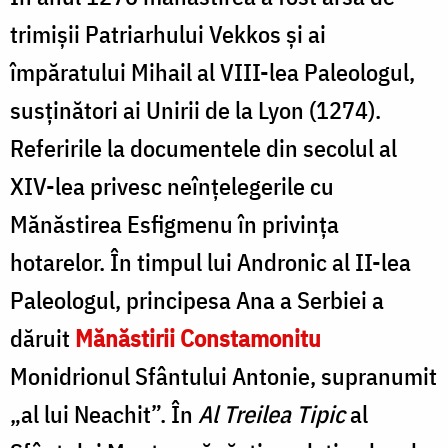
trimișii Patriarhului Vekkos şi ai
împăratului Mihail al VIII-lea Paleologul,
susținători ai Unirii de la Lyon (1274).
Referirile la documentele din secolul al
XIV-lea privesc neînţelegerile cu
Mănăstirea Esfigmenu în privinţa
hotarelor. În timpul lui Andronic al II-lea
Paleologul, principesa Ana a Serbiei a
dăruit
Mănăstirii Constamonitu
Monidrionul Sfântului Antonie, supranumit
„al lui Neachit”. În
Al Treilea Tipic
al