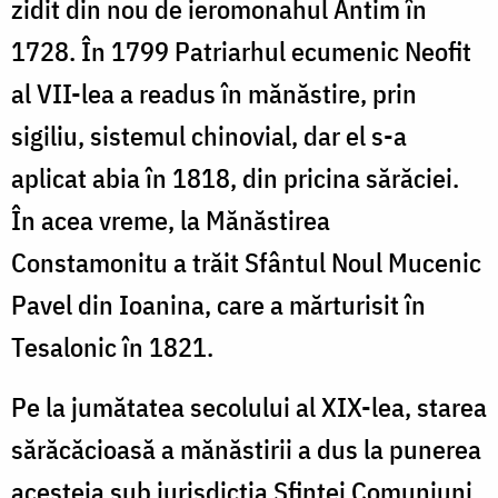
zidit din nou de ieromonahul Antim în
1728. În 1799 Patriarhul ecumenic Neofit
al VII-lea a readus în mănăstire, prin
sigiliu, sistemul chinovial, dar el s-a
aplicat abia în 1818, din pricina sărăciei.
În acea vreme, la Mănăstirea
Constamonitu a trăit Sfântul Noul Mucenic
Pavel din Ioanina, care a mărturisit în
Tesalonic în 1821.
Pe la jumătatea secolului al XIX-lea, starea
sărăcăcioasă a mănăstirii a dus la punerea
acesteia sub jurisdicţia Sfintei Comuniuni