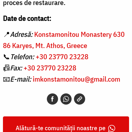
proces de restaurare.
Date de contact:
📍
Adresă:
Konstamonitou Monastery 630
86 Karyes, Mt. Athos, Greece
📞
Telefon:
+30 23770 23228
📠
Fax:
+30 23770 23228
📧
E-mail:
imkonstamonitou@gmail.com
Alătură-te comunității noastre pe