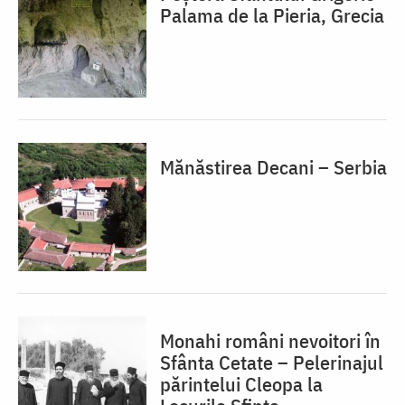
Palama de la Pieria, Grecia
Mănăstirea Decani – Serbia
Monahi români nevoitori în
Sfânta Cetate – Pelerinajul
părintelui Cleopa la