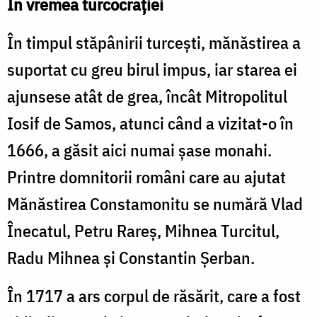
În vremea turcocrației
În timpul stăpânirii turceşti, mănăstirea a
suportat cu greu birul impus, iar starea ei
ajunsese atât de grea, încât Mitropolitul
Iosif de Samos, atunci când a vizitat-o în
1666, a găsit aici numai şase monahi.
Printre domnitorii români care au ajutat
Mănăstirea Constamonitu se numără Vlad
Înecatul, Petru Rareş, Mihnea Turcitul,
Radu Mihnea şi Constantin Şerban.
În 1717 a ars corpul de răsărit, care a fost