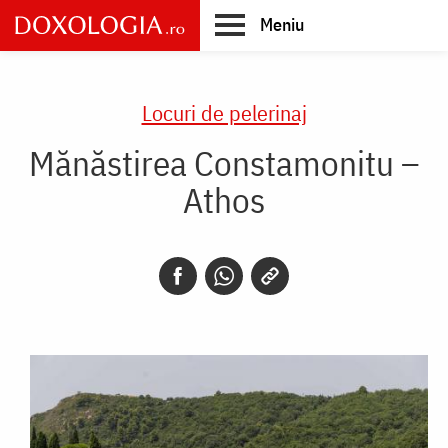
Skip
Meniu
to
main
Main
content
navigation
Locuri de pelerinaj
Mănăstirea Constamonitu –
Athos