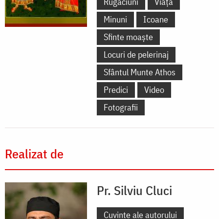
Rugăciuni
Viață
Minuni
Icoane
Sfinte moaște
Locuri de pelerinaj
Sfântul Munte Athos
Predici
Video
Fotografii
Realizat de
Pr. Silviu Cluci
Cuvinte ale autorului