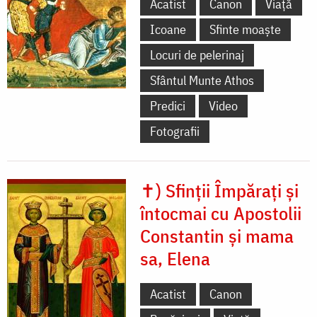
Acatist
Canon
Viață
Icoane
Sfinte moaște
Locuri de pelerinaj
Sfântul Munte Athos
Predici
Video
Fotografii
✝) Sfinții Împărați și
întocmai cu Apostolii
Constantin și mama
sa, Elena
Acatist
Canon