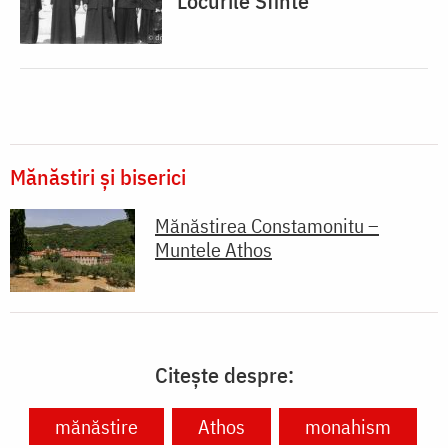
Locurile Sfinte
Mănăstiri și biserici
Mănăstirea Constamonitu –
Muntele Athos
Citește despre:
mănăstire
Athos
monahism