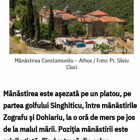
Mănăstirea
Mănăstirea Constamonitu – Athos / Foto: Pr. Silviu
Cluci
Constamonitu
–
Athos
Mănăstirea este așezată pe un platou, pe
/
partea golfului Singhiticu, între mănăstirile
Foto:
Zografu și Dohiariu, la o oră de mers pe jos
Pr.
de la malul mării. Poziţia mănăstirii este
Silviu