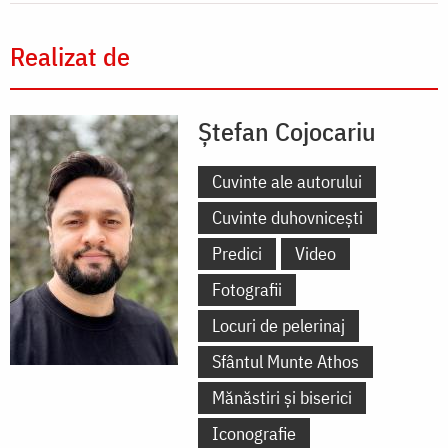
Realizat de
Ștefan Cojocariu
Cuvinte ale autorului
Cuvinte duhovnicești
Predici
Video
Fotografii
Locuri de pelerinaj
Sfântul Munte Athos
Mănăstiri și biserici
Iconografie