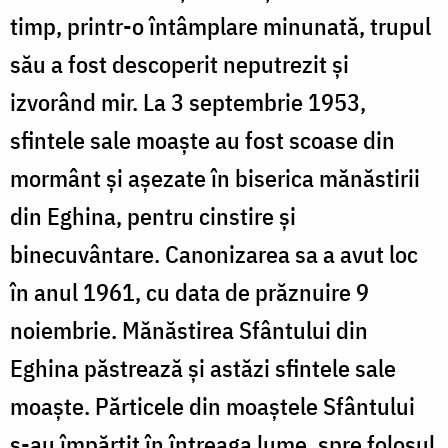
timp, printr-o întâmplare minunată, trupul
său a fost descoperit neputrezit și
izvorând mir. La 3 septembrie 1953,
sfintele sale moaște au fost scoase din
mormânt și așezate în biserica mănăstirii
din Eghina, pentru cinstire și
binecuvântare. Canonizarea sa a avut loc
în anul 1961, cu data de prăznuire 9
noiembrie. Mănăstirea Sfântului din
Eghina păstrează și astăzi sfintele sale
moaște. Părticele din moaştele Sfântului
s-au împărţit în întreaga lume, spre folosul