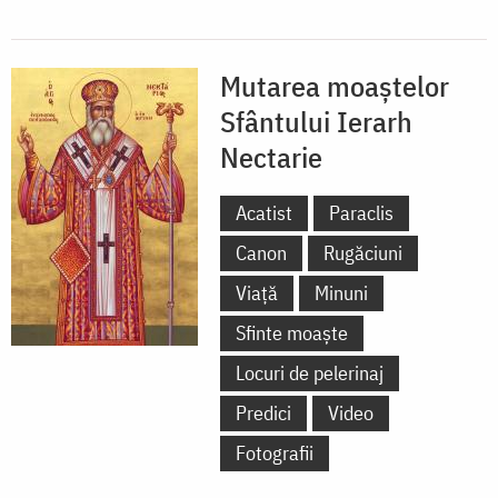
Mutarea moaștelor
Sfântului Ierarh
Nectarie
Acatist
Paraclis
Canon
Rugăciuni
Viață
Minuni
Sfinte moaște
Locuri de pelerinaj
Predici
Video
Fotografii