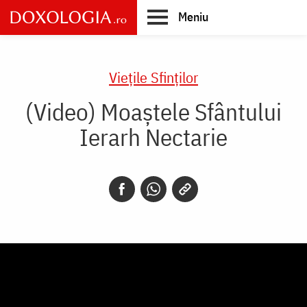
Skip
Meniu
to
main
Main
content
navigation
Vieţile Sfinţilor
(Video) Moaștele Sfântului
Ierarh Nectarie