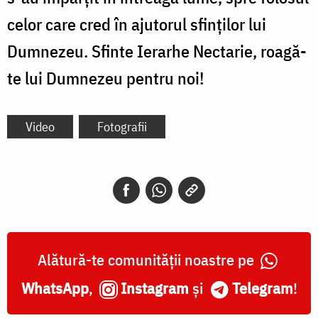
celor care cred în ajutorul sfinţilor lui
Dumnezeu. Sfinte Ierarhe Nectarie, roagă-
te lui Dumnezeu pentru noi!
Video
Fotografii
Alătură-te comunității noastre pe
WhatsApp
,
Instagram
și
Telegram
!