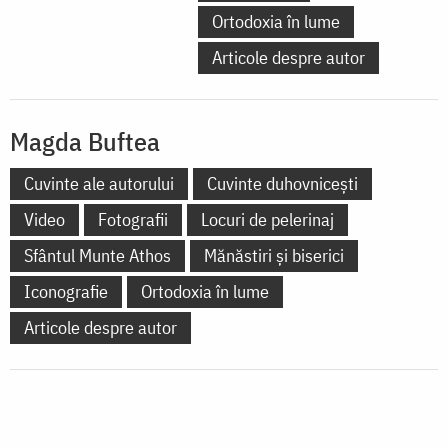
Ortodoxia în lume
Articole despre autor
Magda Buftea
Cuvinte ale autorului
Cuvinte duhovnicești
Video
Fotografii
Locuri de pelerinaj
Sfântul Munte Athos
Mănăstiri și biserici
Iconografie
Ortodoxia în lume
Articole despre autor