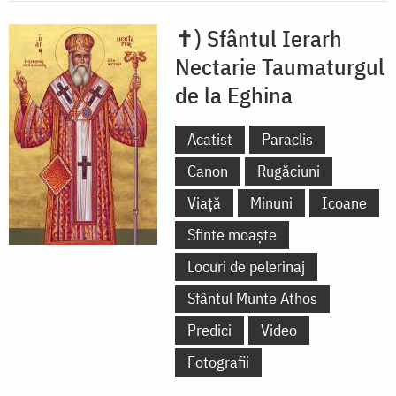
✝) Sfântul Ierarh
Nectarie Taumaturgul
de la Eghina
Acatist
Paraclis
Canon
Rugăciuni
Viață
Minuni
Icoane
Sfinte moaște
Locuri de pelerinaj
Sfântul Munte Athos
Predici
Video
Fotografii