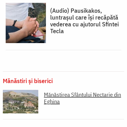
(Audio) Pausikakos,
luntraşul care îşi recăpătă
vederea cu ajutorul Sfintei
Tecla
Mănăstiri și biserici
Mănăstirea Sfântului Nectarie din
Eghina