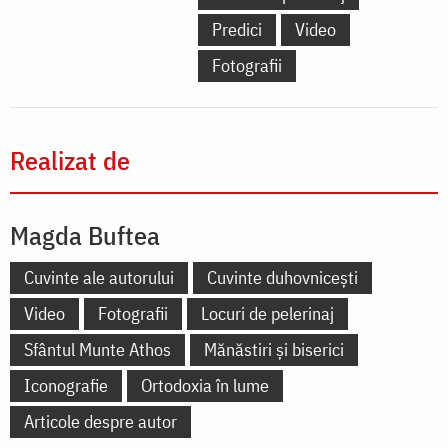
Predici
Video
Fotografii
Realizat de
Magda Buftea
Cuvinte ale autorului
Cuvinte duhovnicești
Video
Fotografii
Locuri de pelerinaj
Sfântul Munte Athos
Mănăstiri și biserici
Iconografie
Ortodoxia în lume
Articole despre autor