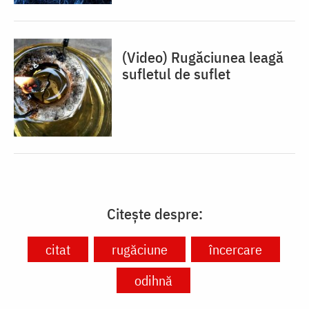
(Video) Rugăciunea leagă
sufletul de suflet
Citește despre:
citat
rugăciune
încercare
odihnă