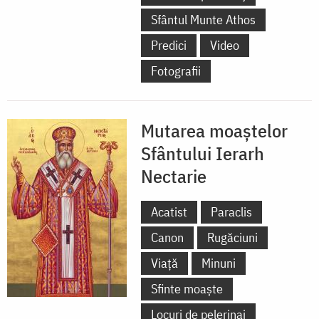
Sfântul Munte Athos
Predici
Video
Fotografii
Mutarea moaștelor
Sfântului Ierarh
Nectarie
Acatist
Paraclis
Canon
Rugăciuni
Viață
Minuni
Sfinte moaște
Locuri de pelerinaj