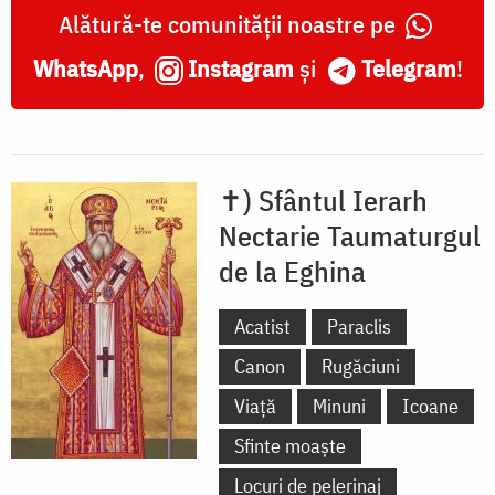
Alătură-te comunității noastre pe
WhatsApp
,
Instagram
și
Telegram
!
✝) Sfântul Ierarh
Nectarie Taumaturgul
de la Eghina
Acatist
Paraclis
Canon
Rugăciuni
Viață
Minuni
Icoane
Sfinte moaște
Locuri de pelerinaj