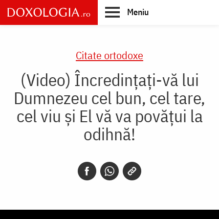
Skip
Meniu
to
main
Main
content
navigation
Citate ortodoxe
(Video) Încredinţaţi-vă lui
Dumnezeu cel bun, cel tare,
cel viu şi El vă va povăţui la
odihnă!