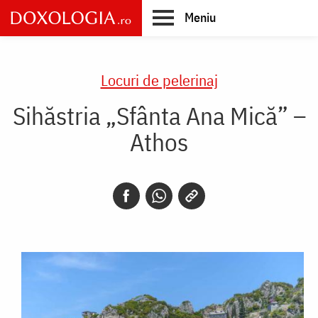
Skip
Meniu
to
main
Main
content
navigation
Locuri de pelerinaj
Sihăstria „Sfânta Ana Mică” –
Athos