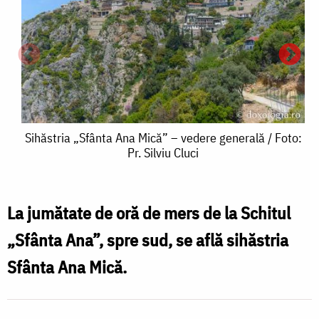
Sihăstria
Sihăstria „Sfânta Ana Mică” – vedere generală / Foto:
Pr. Silviu Cluci
„Sfânta
Ana
Mică”
La jumătate de oră de mers de la Schitul
C
–
„Sfânta Ana”, spre sud, se află sihăstria
C
vedere
Sfânta Ana Mică.
generală
/
/