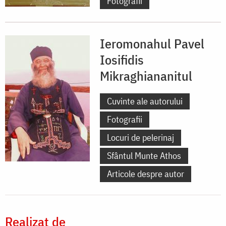
Fotografii
Ieromonahul Pavel
Iosifidis
Mikraghiananitul
Cuvinte ale autorului
Fotografii
Locuri de pelerinaj
Sfântul Munte Athos
Articole despre autor
Realizat de