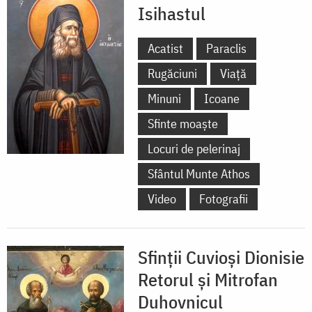
Isihastul
Acatist
Paraclis
Rugăciuni
Viață
Minuni
Icoane
Sfinte moaște
Locuri de pelerinaj
Sfântul Munte Athos
Video
Fotografii
Sfinții Cuvioși Dionisie
Retorul și Mitrofan
Duhovnicul