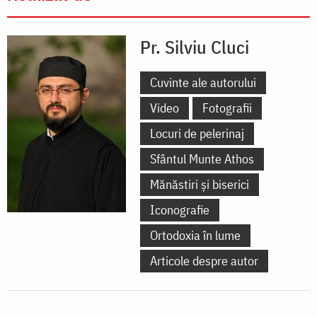
Pr. Silviu Cluci
Cuvinte ale autorului
Video
Fotografii
Locuri de pelerinaj
Sfântul Munte Athos
Mănăstiri și biserici
Iconografie
Ortodoxia în lume
Articole despre autor