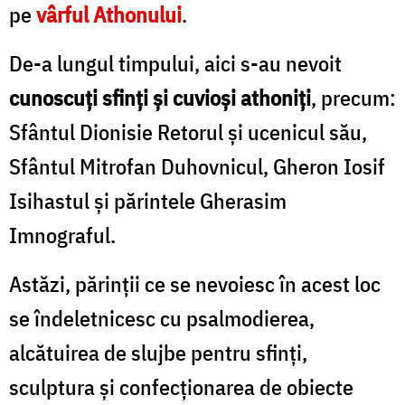
pe
vârful Athonului
.
De-a lungul timpului, aici s-au nevoit
cunoscuţi sfinţi şi cuvioşi athoniţi
, precum:
Sfântul Dionisie Retorul şi ucenicul său,
Sfântul Mitrofan Duhovnicul, Gheron Iosif
Isihastul şi părintele Gherasim
Imnograful.
Astăzi, părinţii ce se nevoiesc în acest loc
se îndeletnicesc cu psalmodierea,
alcătuirea de slujbe pentru sfinţi,
sculptura şi confecţionarea de obiecte