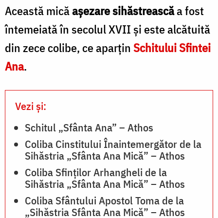
F
Această mică
aşezare sihăstrească
a fost
Foto:
P
Pr.
întemeiată în secolul XVII şi este alcătuită
S
Silviu
din zece colibe, ce aparţin
Schitului Sfintei
C
Cluci
Ana
.
Vezi și:
Schitul „Sfânta Ana” – Athos
Coliba Cinstitului Înaintemergător de la
Sihăstria „Sfânta Ana Mică” – Athos
Coliba Sfinților Arhangheli de la
Sihăstria „Sfânta Ana Mică” – Athos
Coliba Sfântului Apostol Toma de la
„Sihăstria Sfânta Ana Mică” – Athos