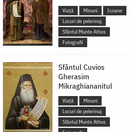
Viață
Minuni
Icoane
Locuri de pelerinaj
Sfântul Munte Athos
Fotografii
Sfântul Cuvios
Gherasim
Mikraghiananitul
Viață
Minuni
Locuri de pelerinaj
Sfântul Munte Athos