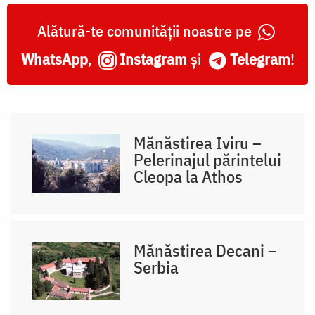
Alătură-te comunității noastre pe
WhatsApp
,
Instagram
și
Telegram
!
Mănăstirea Iviru –
Pelerinajul părintelui
Cleopa la Athos
Mănăstirea Decani –
Serbia