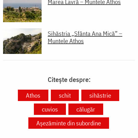
Marea Lavră – Muntele Athos
Sihăstria „Sfânta Ana Mică” –
Muntele Athos
Citește despre:
Athos
schit
sihăstrie
cuvios
călugăr
Așezăminte din subordine