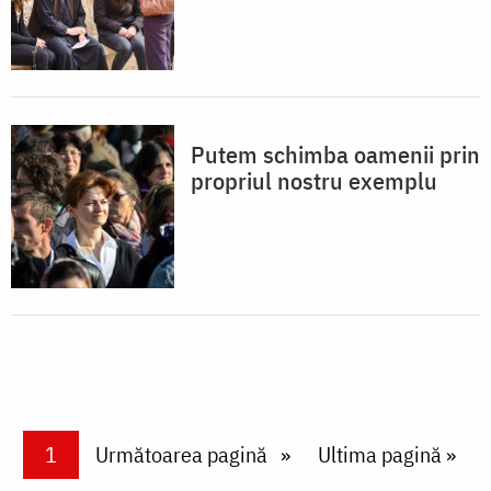
Putem schimba oamenii prin
propriul nostru exemplu
Paginare
Current page
1
Next page
Următoarea pagină
Last page
Ultima pagină »