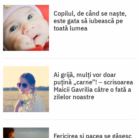
Copilul, de când se naște,
este gata să iubească pe
toată lumea
Ai grijă, mulți vor doar
puțină „carne”! ‒ scrisoarea
Maicii Gavrilia către o fată a
zilelor noastre
Fericirea și pacea se găsesc