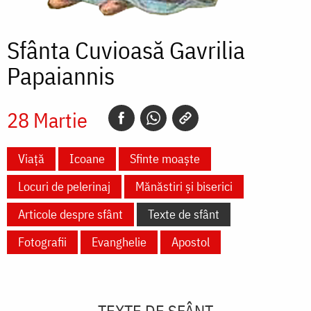
Sfânta Cuvioasă Gavrilia
Papaiannis
28 Martie
Viață
Icoane
Sfinte moaște
Locuri de pelerinaj
Mănăstiri și biserici
Articole despre sfânt
Texte de sfânt
Fotografii
Evanghelie
Apostol