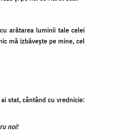
 arătarea luminii tale celei
șnic mă izbăvește pe mine, cel
 ai stat, cântând cu vrednicie:
ru noi!