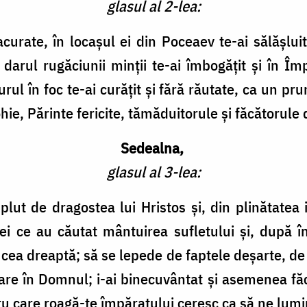
glasul al 2-lea:
urate, în locașul ei din Poceaev te-ai sălășluit
darul rugăciunii minții te-ai îmbogățit și în Împă
rul în foc te-ai curățit și fără răutate, ca un pru
hie, Părinte fericite, tămăduitorule și făcătorule
Sedealna,
glasul al 3-lea:
lut de dragostea lui Hristos și, din plinătatea i
i ce au căutat mântuirea sufletului și, după învă
ea dreaptă; să se lepede de faptele deșarte, de
e în Domnul; i-ai binecuvântat și asemenea făcl
tru care roagă-te împăratului ceresc ca să ne lum