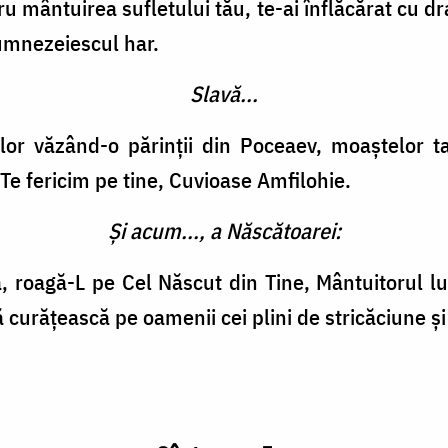
 mântuirea sufletului tău, te-ai înflăcărat cu dr
mnezeiescul har.
Slavă...
ților văzând-o părinții din Poceaev, moaștelor t
: Te fericim pe tine, Cuvioase Amfilohie.
Și acum..., a Născătoarei:
 roagă-L pe Cel Născut din Tine, Mântuitorul lum
ă curățească pe oamenii cei plini de stricăciune și