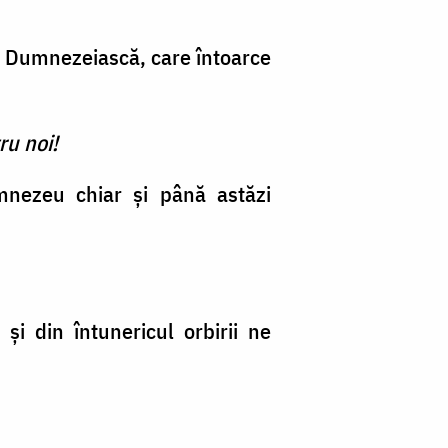
a Dumnezeiască, care întoarce
ru noi!
umnezeu chiar și până astăzi
i din întunericul orbirii ne