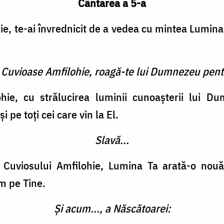
Cântarea a 5-a
ie, te-ai învrednicit de a vedea cu mintea Lumin
 Cuvioase Amfilohie, roagă-te lui Dumnezeu pent
hie, cu strălucirea luminii cunoașterii lui D
 pe toți cei care vin la El.
Slavă...
Cuviosului Amfilohie, Lumina Ta arată-o nouă ș
ăm pe Tine.
Și acum..., a Născătoarei: