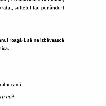
 arătat, sufletul tău punându-l
nul roagă-L să ne izbăvească
nică.
nilor rană.
ru noi!