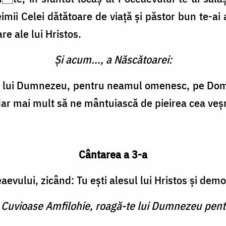
eimii Celei dătătoare de viață și păstor bun te-ai
e ale lui Hristos.
Și acum..., a Născătoarei:
a lui Dumnezeu, pentru neamul omenesc, pe Dom
 dar mai mult să ne mântuiască de pieirea cea veș
Cântarea a 3-a
evului, zicând: Tu ești alesul lui Hristos și demo
 Cuvioase Amfilohie, roagă-te lui Dumnezeu pent