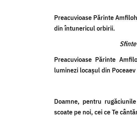
Preacuvioase Părinte Amfiloh
din întunericul orbirii.
Sfinte
Preacuvioase Părinte Amfilo
luminezi locașul din Poceaev și
Doamne, pentru rugăciunile 
scoate pe noi, cei ce Te cânt