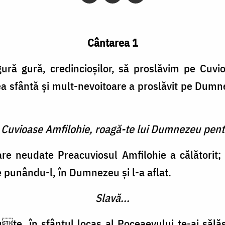
Cântarea 1
ură gură, credincioșilor, să proslăvim pe Cuvio
ea sfântă și mult-nevoitoare a proslăvit pe Dumne
 Cuvioase Amfilohie, roagă-te lui Dumnezeu pent
are neudate Preacuviosul Amfilohie a călătorit;
 punându-l, în Dumnezeu și l-a aflat.
Slavă...
e, în sfântul locaș al Poceaevului te-ai sălăș