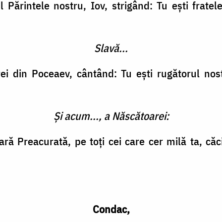
l Părintele nostru, Iov, strigând: Tu ești frate
Slavă...
rei din Poceaev, cântând: Tu ești rugătorul no
Și acum..., a Născătoarei:
ă Preacurată, pe toți cei care cer milă ta, căci
Condac,