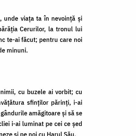
, unde viața ta în nevoință și
răția Cerurilor, la tronul lui
nc te-ai făcut; pentru care noi
 de minuni.
nimii, cu buzele ai vorbit; cu
țătura sfinților părinți, i-ai
 gândurile amăgitoare și să se
iei i-ai luminat pe cei ce șed
ineze și pe noi cu Harul Său.