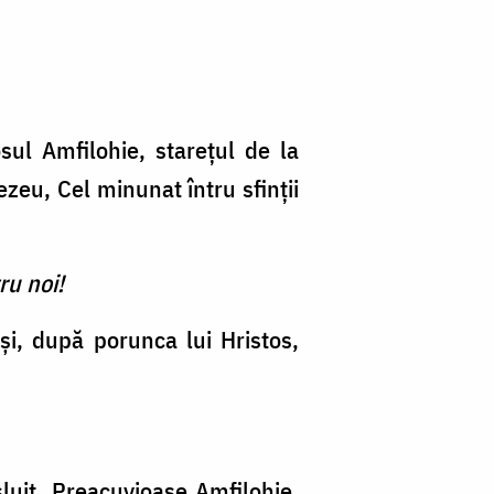
sul Amfilohie, starețul de la
zeu, Cel minunat întru sfinții
ru noi!
 și, după porunca lui Hristos,
luit, Preacuvioase Amfilohie,