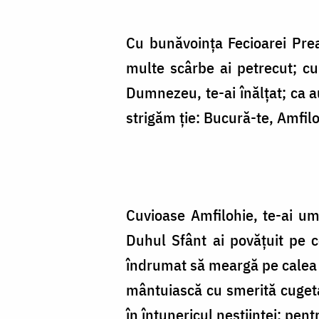
Cu bunăvoința Fecioarei Preac
multe scârbe ai petrecut; cu 
Dumnezeu, te-ai înălțat; ca au
strigăm ție: Bucură-te, Amfilo
Cuvioase Amfilohie, te-ai ump
Duhul Sfânt ai povățuit pe ce
îndrumat să meargă pe calea c
mântuiască cu smerită cugetar
în întunericul neștiinței; pen