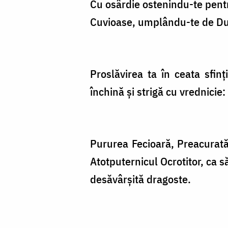
Cu osârdie ostenindu-te pentru
Cuvioase, umplându-te de Du
Proslăvirea ta în ceata sfin
închină și strigă cu vrednicie
Pururea Fecioară, Preacurată,
Atotputernicul Ocrotitor, ca s
desăvârșită dragoste.