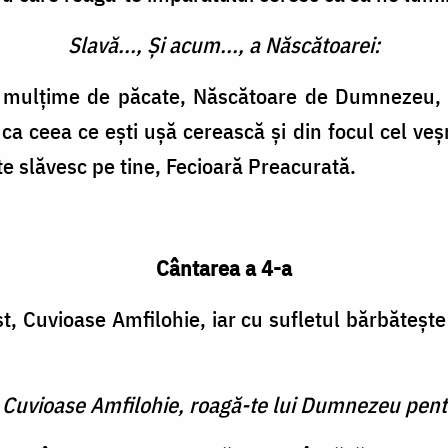
Slavă..., Și acum..., a Născătoarei:
u mulțime de păcate, Născătoare de Dumnezeu, cu
 ca ceea ce ești ușă cerească și din focul cel ve
te slăvesc pe tine, Fecioară Preacurată.
Cântarea a 4-a
t, Cuvioase Amfilohie, iar cu sufletul bărbătește
 Cuvioase Amfilohie, roagă-te lui Dumnezeu pent