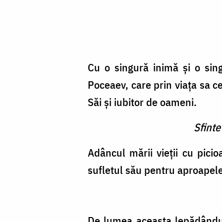
Cu o singură inimă și o sing
Poceaev, care prin viața sa c
Săi și iubitor de oameni.
Sfinte
Adâncul mării vieții cu picio
sufletul său pentru aproapele
De lumea aceasta lepădândut