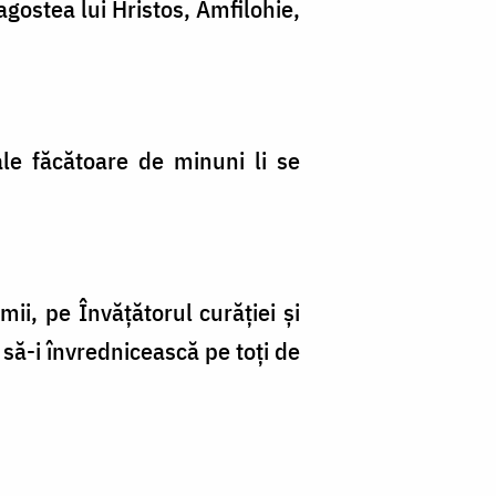
agostea lui Hristos, Amfilohie,
ale făcătoare de minuni li se
ii, pe Învățătorul curăției și
 să-i învrednicească pe toți de