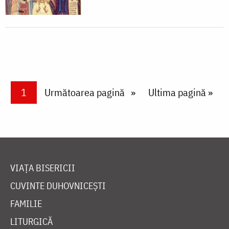
Paginare
Current page
1
Next page
Următoarea pagină
Last page
Ultima pagină »
VIAȚA BISERICII
CUVINTE DUHOVNICEȘTI
FAMILIE
LITURGICĂ