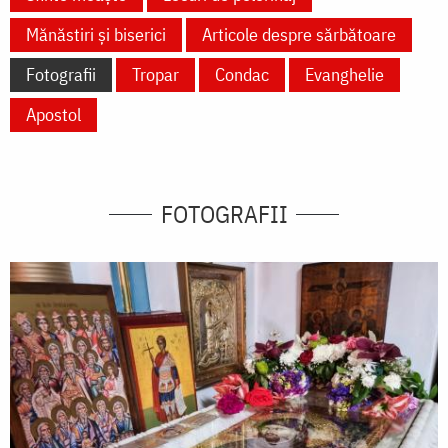
Mănăstiri și biserici
Articole despre sărbătoare
Fotografii
Tropar
Condac
Evanghelie
Apostol
FOTOGRAFII