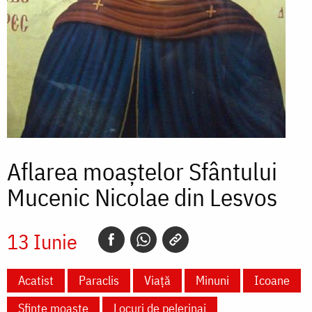
Aflarea moaștelor Sfântului
Mucenic Nicolae din Lesvos
13 Iunie
Acatist
Paraclis
Viață
Minuni
Icoane
Sfinte moaște
Locuri de pelerinaj