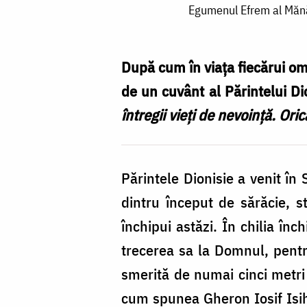
Egumenul Efrem al Mănăs
Efrem
al
Mănăstirii
După cum în viața fiecărui om 
Vatoped
de un cuvânt al Părintelui Di
și
întregii vieți de nevoință. Ori
părintele
Dionisie
Părintele Dionisie a venit în
străjuiți
dintru început de sărăcie, s
de
închipui astăzi. În chilia în
icoana
trecerea sa la Domnul, pentru
Sfântului
smerită de numai cinci metri 
Mare
cum spunea Gheron Iosif Isih
Mucenic