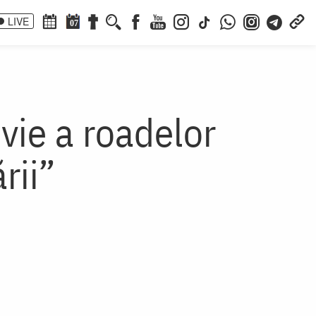
LIVE
07
 vie a roadelor
rii”