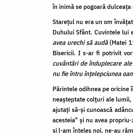
în inimă se pogoară dulceaţa
Gheorghe
Stareţul nu era un om învăţat
Duhului Sfânt. Cuvintele lui 
avea urechi să audă
(Matei 1
Bisericii. I s-ar fi potrivit 
cuvântări de înduplecare ale 
nu fie întru înţelepciunea oa
Părintele odihnea pe oricine î
neaşteptate colţuri ale lumii,
ajutaţi să-şi cunoască adâncu
acesteia” şi nu avea propriu-
şi l-am înţeles noi, ne-au răma