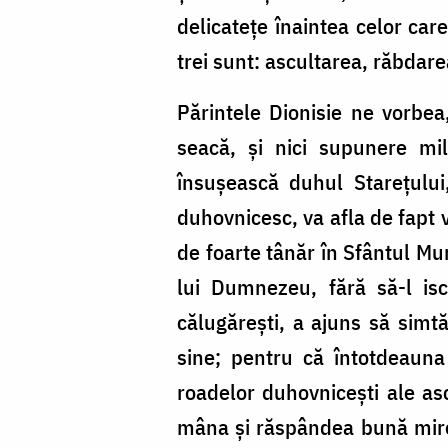
delicateţe înaintea celor car
trei sunt: ascultarea, răbdare
Părintele Dionisie ne vorbea
seacă, şi nici supunere mil
însuşească duhul Stareţului
duhovnicesc, va afla de fapt
de foarte tânăr în Sfântul Mu
lui Dumnezeu, fără să-l isc
călugăreşti, a ajuns să simtă
sine; pentru că întotdeauna 
roadelor duhovniceşti ale as
mâna şi răspândea bună mireas