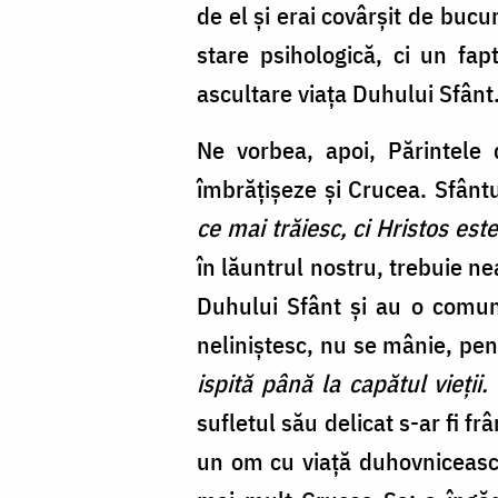
de el şi erai covârşit de bucu
stare psihologică, ci un fap
ascultare viaţa Duhului Sfânt
Ne vorbea, apoi, Părintele
îmbrăţişeze şi Crucea. Sfânt
ce mai trăiesc, ci Hristos est
în lăuntrul nostru, trebuie n
Duhului Sfânt şi au o comun
neliniştesc, nu se mânie, pe
ispită până la capătul vieţii.
sufletul său delicat s-ar fi f
un om cu viaţă duhovnicească