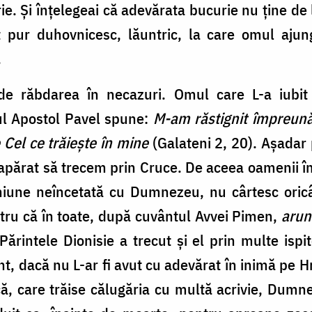
rie. Şi înţelegeai că adevărata bucurie nu ţine de l
t pur duhovnicesc, lăuntric, la care omul ajun
.
 de răbdarea în necazuri. Omul care L-a iubi
ul Apostol Pavel spune:
M-am răstignit împreună 
e Cel ce trăieşte în mine
(Galateni 2, 20). Aşadar
eapărat să trecem prin Cruce. De aceea oamenii îm
iune neîncetată cu Dumnezeu, nu cârtesc oricât
ntru că în toate, după cuvântul Avvei Pimen,
arun
Părintele Dionisie a trecut şi el prin multe ispit
rânt, dacă nu L-ar fi avut cu adevărat în inimă pe H
, care trăise călugăria cu multă acrivie, Dumne