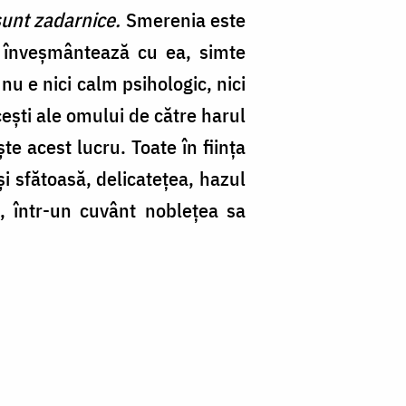
 sunt zadarnice.
Smerenia este
 înveşmântează cu ea, simte
nu e nici calm psihologic, nici
eşti ale omului de către harul
te acest lucru. Toate în fiinţa
i sfătoasă, delicateţea, hazul
ă, într-un cuvânt nobleţea sa