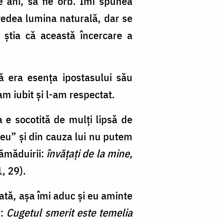
 ani, să fie orb. Îmi spunea
vedea lumina naturală, dar se
 ştia că această încercare a
ă era esenţa ipostasului său
m iubit şi l-am respectat.
 e socotită de mulţi lipsă de
„eu” şi din cauza lui nu putem
tămăduirii:
învăţaţi de la mine,
, 29).
dată, aşa îmi aduc şi eu aminte
z:
Cugetul smerit este temelia