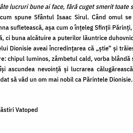
icâte lucruri bune ai face, fără cuget smerit toate
 cum spune Sfântul Isaac Sirul. Când omul se
hna sufletească, aşa cum o înţeleg Sfinţii Părinţi, 
, ci buna alcătuire a puterilor lăuntrice duhovnic
lui Dionisie aveai încredinţarea că „ştie” şi trăieş
e: chipul luminos, zâmbetul cald, vorba blândă ş
e îşi ascundea nevoinţă şi lucrarea călugăreasc
dat să văd un om mai nobil ca Părintele Dionisie.
ăstiri Vatoped