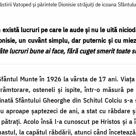
tirii Vatoped și părintele Dionisie străjuiți de icoana Sfânt
există lucruri pe care le aude și nu le uită nicio
onisie, un cuvânt simplu, dar puternic și cu mie
câte lucruri bune ai face, fără cuget smerit toate 
 Sfântul Munte în 1926 la vârsta de 17 ani. Viaţa 
trâmtorare, osteneli şi ispite, într-o măsură 
chinată Sfântului Gheorghe din Schitul Colciu s-a
 aproape şaptezeci de ani, a stat cu răbdare şi
pătraţi. Acolo însă l-a cunoscut pe Hristos şi a 
astul, la capătul răbdării, atunci când încetea