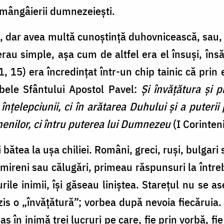
 mângâierii dumnezeieşti.
, dar avea multă cunoştinţă duhovnicească, sau, 
erau simple, aşa cum de altfel era el însuşi, îns
1, 15) era încredinţat într-un chip tainic că prin 
vorbele Sfântului Apostol Pavel:
Şi învăţătura şi 
înţelepciunii, ci în arătarea Duhului şi a puterii
menilor, ci întru puterea lui Dumnezeu
(I Corinteni
i bătea la uşa chiliei. Români, greci, ruşi, bulgari
 mireni sau călugări, primeau răspunsuri la întrebă
rile inimii, îşi găseau liniştea. Stareţul nu se a
zis o „învăţătură”; vorbea după nevoia fiecărui
s în inimă trei lucruri pe care, fie prin vorbă, fi