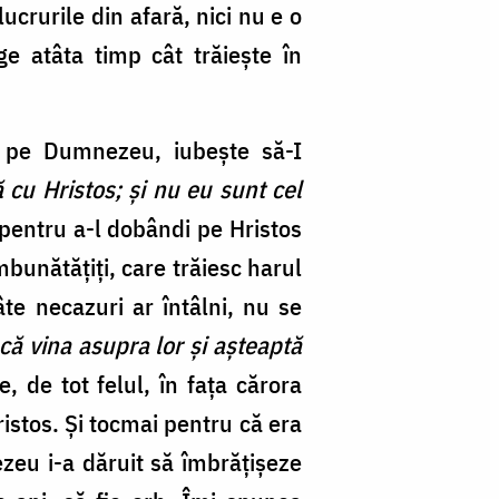
ucrurile din afară, nici nu e o
ge atâta timp cât trăieşte în
t pe Dumnezeu, iubeşte să-I
cu Hristos; şi nu eu sunt cel
 pentru a-l dobândi pe Hristos
bunătăţiţi, care trăiesc harul
e necazuri ar întâlni, nu se
că vina asupra lor şi aşteaptă
e, de tot felul, în faţa cărora
ristos. Şi tocmai pentru că era
zeu i-a dăruit să îmbrăţişeze