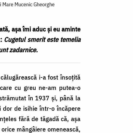
ului Mare Mucenic Gheorghe
dată, așa îmi aduc și eu aminte
z:
Cugetul smerit este temelia
sunt zadarnice.
călugărească i-a fost însoţită
pe care cu greu ne-am putea-o
 strămutat în 1937 şi, până la
 dor de isihie într-o încăpere
înţeles fără de tăgadă că, aşa
ză orice mângâiere omenească,