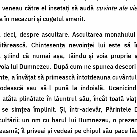
e veneau către el însetaţi să audă
cuvinte ale vi
a în necazuri şi cugetul smerit.
, deci, despre ascultare. Ascultarea monahului 
itărească. Chintesenţa nevoinţei lui este să 
, ştiind că numai aşa, tăindu-şi voia proprie ş
 voia lui Dumnezeu. După cum ne spunea deseori P
nte, a învăţat să primească întotdeauna cuvântul
odească sau să-l pună la îndoială. Ucenicind î
 atâta plinătate în lăuntrul său, încât toată vi
se simţea împlinit. Şi, într-adevăr, Părintele 
cultării: un om cu harul lui Dumnezeu, o prezenţ
mă; îl priveai şi vedeai pe chipul său pace lău