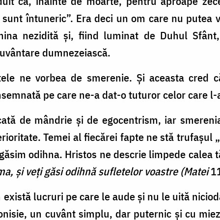
uit ca, înainte de moarte, pentru aproape zece
 sunt întuneric”. Era deci un om care nu putea 
ina nezidită şi, fiind luminat de Duhul Sfânt,
ecuvântare dumnezeiască.
ntele ne vorbea de smerenie. Şi aceasta cred c
nsemnată pe care ne-a dat-o tuturor celor care l-a
ată de mândrie şi de egocentrism, iar smerenia
ioritate. Temei al fiecărei fapte ne stă trufaşul 
 găsim odihna. Hristos ne descrie limpede calea 
ma, şi veţi găsi odihnă sufletelor voastre (Matei
11
există lucruri pe care le aude şi nu le uită nicio
onisie, un cuvânt simplu, dar puternic şi cu mie