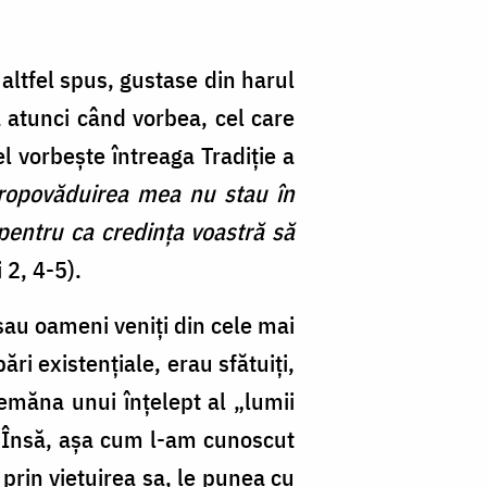
altfel spus, gustase din harul
ă atunci când vorbea, cel care
el vorbeşte întreaga Tradiţie a
propovăduirea mea nu stau în
 pentru ca credinţa voastră să
 2, 4-5).
 sau oameni veniţi din cele mai
ri existenţiale, erau sfătuiţi,
semăna unui înţelept al „lumii
a. Însă, aşa cum l-am cunoscut
e prin vieţuirea sa, le punea cu