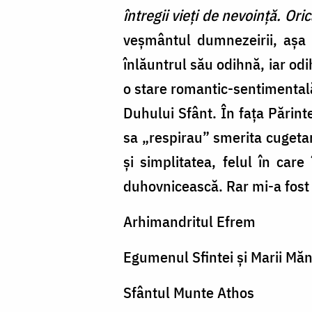
întregii vieţi de nevoinţă. Or
veşmântul dumnezeirii, aşa
înlăuntrul său odihnă, iar odi
o stare romantic-sentimentală
Duhului Sfânt. În faţa Părinte
sa „respirau” smerita cugetar
şi simplitatea, felul în car
duhovnicească. Rar mi-a fost 
Arhimandritul Efrem
Egumenul Sfintei şi Marii Măn
Sfântul Munte Athos