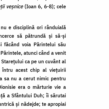
eţii veşnice
(Ioan 6, 6-8); cele
nu e disciplină ori rânduială
încerce să pătrundă şi să-şi
i făcând voia Părintelui său
ărintele, atunci când a venit
 Stareţului ca pe un cuvânt al
ntru acest chip al vieţuirii
aţa sa nu a cerut nimic pentru
Dionisie era o mărturie vie a
ă a Sfântului Duh; îi sărutai
ntrică şi nădejde; te apropiai