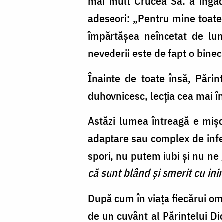
mai mult Crucea Sa: a îngăd
adeseori: „Pentru mine toate
împărtăşea neîncetat de lum
nevederii este de fapt o bin
Înainte de toate însă, Pări
duhovnicesc, lecţia cea mai î
Astăzi lumea întreagă e mişc
adaptare sau complex de infer
spori, nu putem iubi şi nu ne
că sunt blând şi smerit cu ini
După cum în viaţa fiecărui om 
de un cuvânt al Părintelui Di