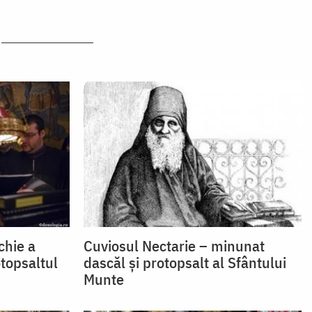
chie a
Cuviosul Nectarie – minunat
topsaltul
dascăl și protopsalt al Sfântului
Munte