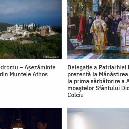
rodromu – Așezăminte
Delegație a Patriarhie
din Muntele Athos
prezentă la Mănăstirea
la prima sărbătorire a A
moaștelor Sfântului Dio
Colciu