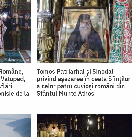
i Române,
Tomos Patriarhal și Sinodal
 Vatoped,
privind așezarea în ceata Sfinților
flării
a celor patru cuvioși români din
nisie de la
Sfântul Munte Athos