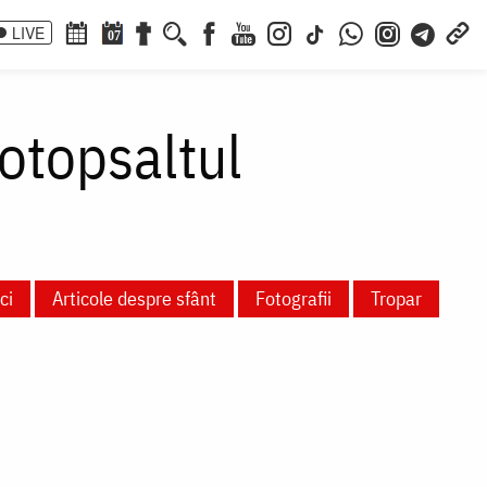
LIVE
07
otopsaltul
ci
Articole despre sfânt
Fotografii
Tropar