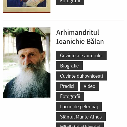
Fotografii
Arhimandritul
Ioanichie Bălan
Cuvinte ale autorului
Biografie
Cuvinte duhovnicești
Predici
Video
Fotografii
Locuri de pelerinaj
Sfântul Munte Athos
Mănăstiri și biserici