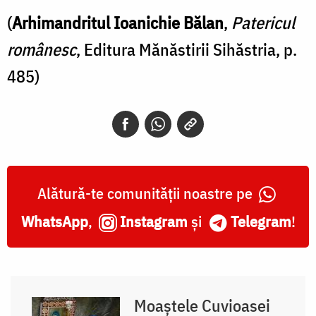
(
Arhimandritul Ioanichie Bălan
,
Patericul
românesc
, Editura Mănăstirii Sihăstria, p.
485)
Alătură-te comunității noastre pe
WhatsApp
,
Instagram
și
Telegram
!
Moaștele Cuvioasei