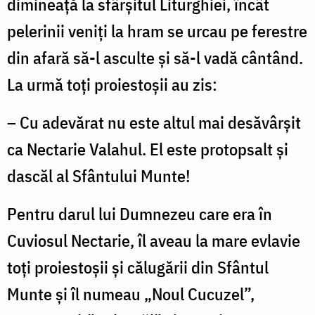
dimineaţă la sfârşitul Liturghiei, încât
pelerinii veniţi la hram se urcau pe ferestre
din afară să-l asculte şi să-l vadă cântând.
La urmă toţi proiestoşii au zis:
– Cu adevărat nu este altul mai desăvârşit
ca Nectarie Valahul. El este protopsalt şi
dascăl al Sfântului Munte!
Pentru darul lui Dumnezeu care era în
Cuviosul Nectarie, îl aveau la mare evlavie
toţi proiestoşii şi călugării din Sfântul
Munte şi îl numeau „Noul Cucuzel”,