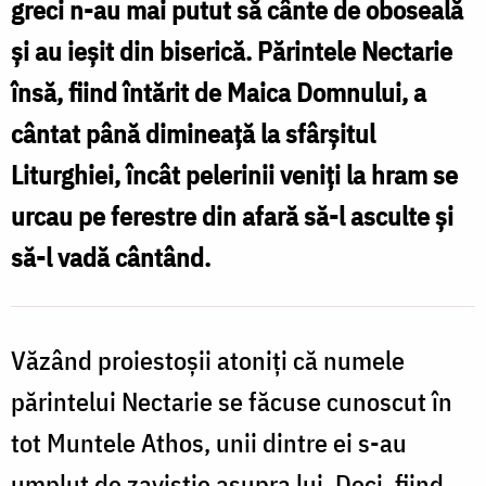
greci n-au mai putut să cânte de oboseală
de
şi au ieşit din biserică. Părintele Nectarie
Maica
însă, fiind întărit de Maica Domnului, a
Domnului
cântat până dimineaţă la sfârşitul
/
Liturghiei, încât pelerinii veniţi la hram se
Foto:
urcau pe ferestre din afară să-l asculte şi
Oana
să-l vadă cântând.
Nechifor
Văzând proiestoşii atoniţi că numele
părintelui Nectarie se făcuse cunoscut în
tot Muntele Athos, unii dintre ei s-au
umplut de zavistie asupra lui. Deci, fiind