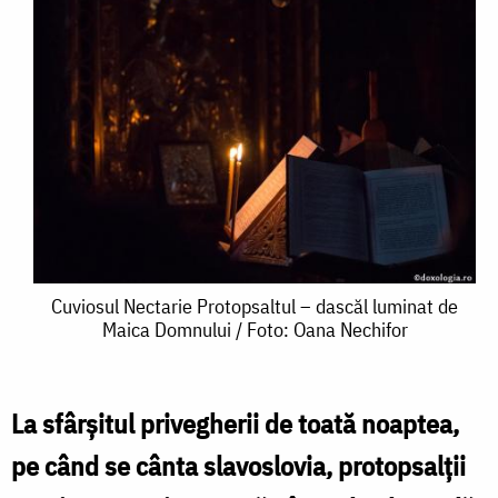
Cuviosul
Cuviosul Nectarie Protopsaltul – dascăl luminat de
Maica Domnului / Foto: Oana Nechifor
Nectarie
Protopsaltul
–
La sfârşitul privegherii de toată noaptea,
dascăl
pe când se cânta slavoslovia, protopsalţii
luminat