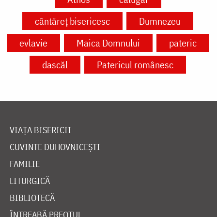
cântăreț bisericesc
Dumnezeu
evlavie
Maica Domnului
pateric
dascăl
Patericul românesc
VIAȚA BISERICII
CUVINTE DUHOVNICEȘTI
FAMILIE
LITURGICĂ
BIBLIOTECĂ
ÎNTREABĂ PREOTUL