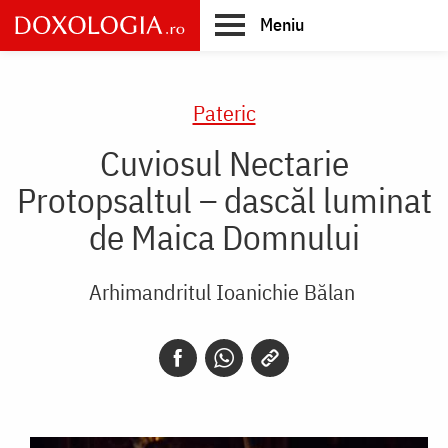
Skip
Meniu
to
main
Main
content
navigation
Pateric
Cuviosul Nectarie
Protopsaltul – dascăl luminat
de Maica Domnului
Arhimandritul Ioanichie Bălan