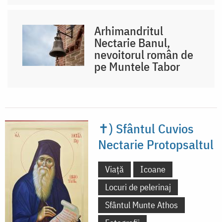
Arhimandritul
Nectarie Banul,
nevoitorul român de
pe Muntele Tabor
✝) Sfântul Cuvios
Nectarie Protopsaltul
Viață
Icoane
Locuri de pelerinaj
Sfântul Munte Athos