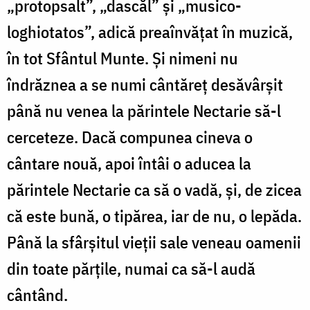
„protopsalt”, „dascăl” şi „musico-
loghiotatos”, adică preaînvăţat în muzică,
în tot Sfântul Munte. Şi nimeni nu
îndrăznea a se numi cântăreţ desăvârşit
până nu venea la părintele Nectarie să-l
cerceteze. Dacă compunea cineva o
cântare nouă, apoi întâi o aducea la
părintele Nectarie ca să o vadă, şi, de zicea
că este bună, o tipărea, iar de nu, o lepăda.
Până la sfârşitul vieţii sale veneau oamenii
din toate părţile, numai ca să-l audă
cântând.