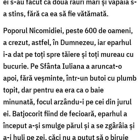
ei s-au făcut ca două râuri mari și văpaia s-
a stins, fără ca ea să fie vătămată.
Poporul Nicomidiei, peste 600 de oameni,
a crezut, astfel, în Dumnezeu, iar eparhul
i-a dat pe toți spre tăiere și toți mureau cu
bucurie. Pe Sfânta Iuliana a aruncat-o
apoi, fără veșminte, într-un butoi cu plumb
topit, dar pentru ea era ca o baie
minunată, focul arzându-i pe cei din jurul
ei. Batjocorit fiind de fecioară, eparhul a
început a-și smulge părul și a se zgârâia și
a-i huli pe zei, căci nu a putut să o biruie