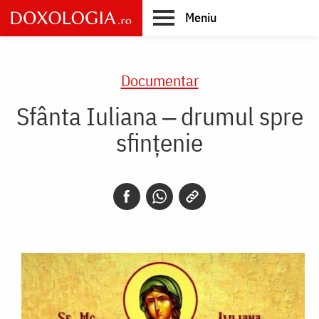
Skip
Meniu
to
main
Main
content
navigation
Documentar
Sfânta Iuliana ‒ drumul spre
sfințenie