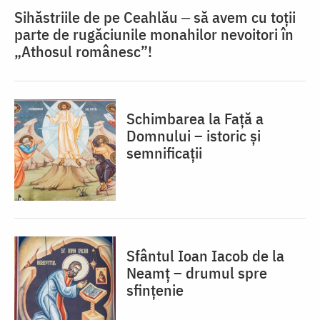
Sihăstriile de pe Ceahlău ‒ să avem cu toții
parte de rugăciunile monahilor nevoitori în
„Athosul românesc”!
Schimbarea la Față a
Domnului – istoric și
semnificații
Sfântul Ioan Iacob de la
Neamț – drumul spre
sfințenie