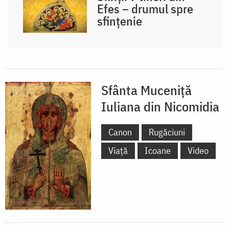
Efes – drumul spre
sfințenie
Sfânta Muceniță
Iuliana din Nicomidia
Canon
Rugăciuni
Viață
Icoane
Video