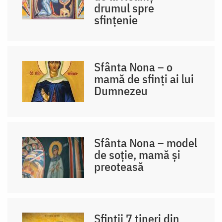
drumul spre
sfințenie
Sfânta Nona – o
mamă de sfinți ai lui
Dumnezeu
Sfânta Nona – model
de soție, mamă și
preoteasă
Sfinții 7 tineri din