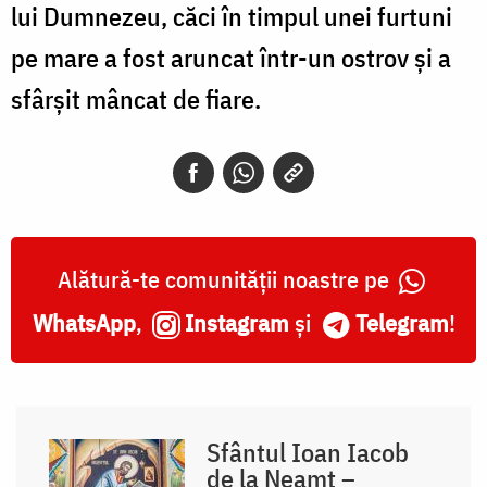
lui Dumnezeu, căci în timpul unei furtuni
pe mare a fost aruncat într-un ostrov și a
sfârșit mâncat de fiare.
Alătură-te comunității noastre pe
WhatsApp
,
Instagram
și
Telegram
!
Sfântul Ioan Iacob
de la Neamț –