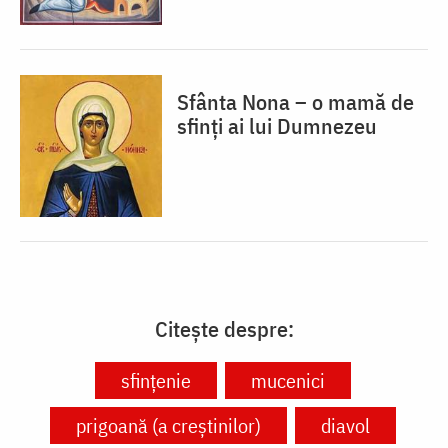
Sfânta Nona – o mamă de
sfinți ai lui Dumnezeu
Citește despre:
sfințenie
mucenici
prigoană (a creștinilor)
diavol