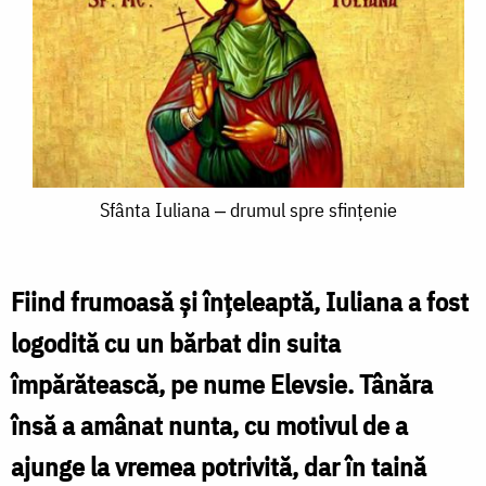
Sfânta
Sfânta Iuliana ‒ drumul spre sfințenie
Iuliana
‒
Fiind frumoasă și înțeleaptă, Iuliana a fost
drumul
logodită cu un bărbat din suita
spre
împărătească, pe nume Elevsie. Tânăra
sfințenie
însă a amânat nunta, cu motivul de a
ajunge la vremea potrivită, dar în taină