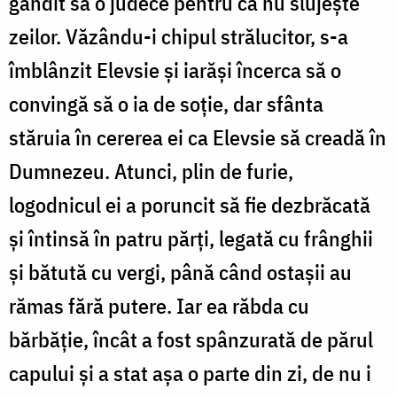
gândit să o judece pentru că nu slujește
zeilor. Văzându-i chipul strălucitor, s-a
îmblânzit Elevsie și iarăși încerca să o
convingă să o ia de soție, dar sfânta
stăruia în cererea ei ca Elevsie să creadă în
Dumnezeu. Atunci, plin de furie,
logodnicul ei a poruncit să fie dezbrăcată
și întinsă în patru părți, legată cu frânghii
și bătută cu vergi, până când ostașii au
rămas fără putere. Iar ea răbda cu
bărbăție, încât a fost spânzurată de părul
capului și a stat așa o parte din zi, de nu i