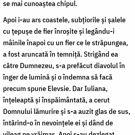
se mai cunoaștea chipul.
Apoi i-au ars coastele, subțiorile și șalele
cu țepușe de fier înroșite și legându-i
mâinile înapoi cu un fier ce le străpungea,
a fost aruncată în temniță. Strigând ea
către Dumnezeu, s-a prefăcut diavolul în
înger de lumină și o îndemna să facă
precum spune Elevsie. Dar Iuliana,
înțeleaptă și înspăimântată, a cerut
Domnului lămurire și s-a auzit glas de sus,
întărind-o în nevoințele ei și dând de
vileag pe vrăjmaș. Apoi s-au dezlegat