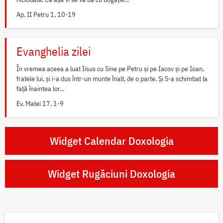
Ap. II Petru 1, 10-19
Evanghelia zilei
În vremea aceea a luat Iisus cu Sine pe Petru și pe Iacov și pe Ioan,
fratele lui, și i-a dus într-un munte înalt, de o parte. Și S-a schimbat la
față înaintea lor...
Ev. Matei 17, 1-9
Widget Calendar Doxologia
Widget Rugăciuni Doxologia