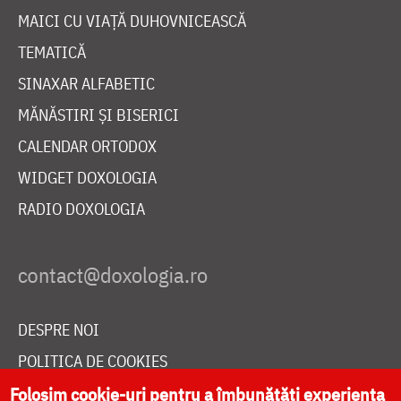
MAICI CU VIAȚĂ DUHOVNICEASCĂ
TEMATICĂ
SINAXAR ALFABETIC
MĂNĂSTIRI ȘI BISERICI
CALENDAR ORTODOX
WIDGET DOXOLOGIA
RADIO DOXOLOGIA
DESPRE NOI
POLITICA DE COOKIES
DONEAZĂ ONLINE PENTRU CATEDRALA NAȚIONALĂ
Folosim cookie-uri pentru a îmbunătăți experiența