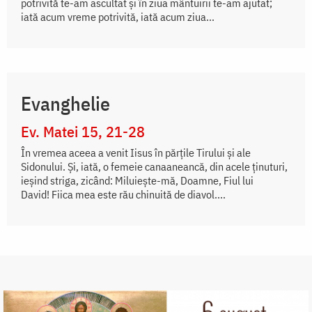
potrivită te-am ascultat și în ziua mântuirii te-am ajutat;
iată acum vreme potrivită, iată acum ziua...
Evanghelie
Ev. Matei 15, 21-28
În vremea aceea a venit Iisus în părțile Tirului și ale
Sidonului. Și, iată, o femeie canaaneancă, din acele ținuturi,
ieșind striga, zicând: Miluiește-mă, Doamne, Fiul lui
David! Fiica mea este rău chinuită de diavol....