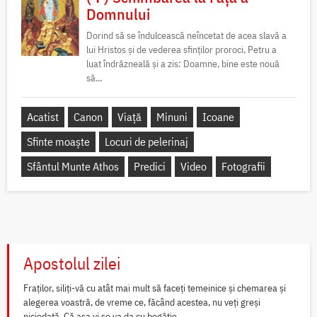
Domnului
Dorind să se îndulcească neîncetat de acea slavă a
lui Hristos și de vederea sfinților proroci, Petru a
luat îndrăzneală și a zis: Doamne, bine este nouă
să...
Acatist
Canon
Viață
Minuni
Icoane
Sfinte moaște
Locuri de pelerinaj
Sfântul Munte Athos
Predici
Video
Fotografii
Apostolul zilei
Fraților, siliți-vă cu atât mai mult să faceți temeinice și chemarea și
alegerea voastră, de vreme ce, făcând acestea, nu veți greși
niciodată. Că așa vi se va da cu bogăție...