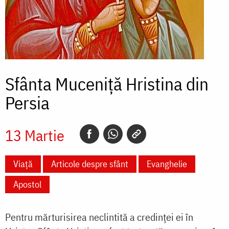
Sfânta Muceniță Hristina din
Persia
13 Martie
Viață
Articole despre sfânt
Evanghelie
Apostol
Pentru mărturisirea neclintită a credinţei ei în