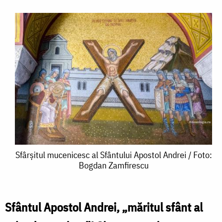
Sfârșitul
Sfârșitul mucenicesc al Sfântului Apostol Andrei / Foto:
Bogdan Zamfirescu
mucenicesc
al
Sfântului
Sfântul Apostol Andrei, „măritul sfânt al