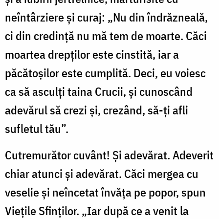
neîntârziere și curaj: „Nu din îndrăzneală,
ci din credință nu mă tem de moarte. Căci
moartea drepților este cinstită, iar a
păcătoșilor este cumplită. Deci, eu voiesc
ca să asculți taina Crucii, și cunoscând
adevărul să crezi și, crezând, să-ți afli
sufletul tău”.
Cutremurător cuvânt! Și adevărat. Adeverit
chiar atunci și adevărat. Căci mergea cu
veselie și neîncetat învăța pe popor, spun
Viețile Sfinților. „Iar după ce a venit la