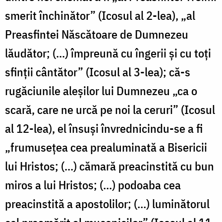
smerit închinător” (Icosul al 2-lea), „al
Preasfintei Născătoare de Dumnezeu
lăudător; (...) împreună cu îngerii și cu toți
sfinții cântător” (Icosul al 3-lea); că-s
rugăciunile aleșilor lui Dumnezeu „ca o
scară, care ne urcă pe noi la ceruri” (Icosul
al 12-lea), el însuși învrednicindu-se a fi
„frumusețea cea prealuminată a Bisericii
lui Hristos; (...) cămară preacinstită cu bun
miros a lui Hristos; (...) podoaba cea
preacinstită a apostolilor; (...) luminătorul