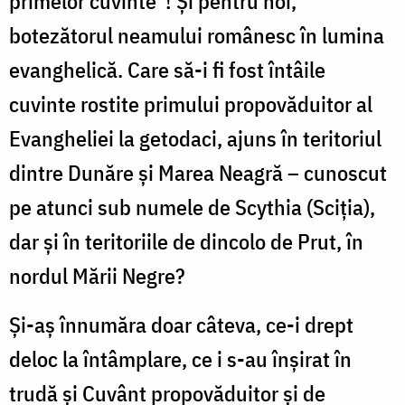
primelor cuvinte”! Și pentru noi,
botezătorul neamului românesc în lumina
evanghelică. Care să-i fi fost întâile
cuvinte rostite primului propovăduitor al
Evangheliei la getodaci, ajuns în teritoriul
dintre Dunăre și Marea Neagră – cunoscut
pe atunci sub numele de Scythia (Sciţia),
dar și în teritoriile de dincolo de Prut, în
nordul Mării Negre?
Și-aș înnumăra doar câteva, ce-i drept
deloc la întâmplare, ce i s-au înșirat în
trudă și Cuvânt propovăduitor și de