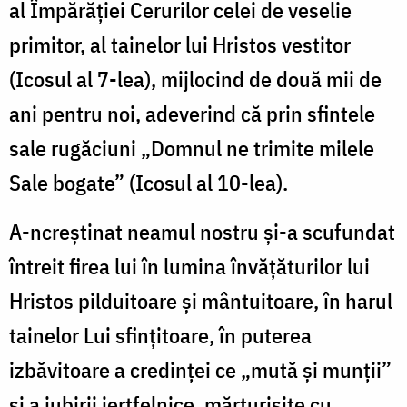
al Împărăţiei Cerurilor celei de veselie
primitor, al tainelor lui Hristos vestitor
(Icosul al 7-lea), mijlocind de două mii de
ani pentru noi, adeverind că prin sfintele
sale rugăciuni „Domnul ne trimite milele
Sale bogate” (Icosul al 10-lea).
A-ncreștinat neamul nostru și-a scufundat
întreit firea lui în lumina învățăturilor lui
Hristos pilduitoare și mântuitoare, în harul
tainelor Lui sfințitoare, în puterea
izbăvitoare a credinței ce „mută și munții”
și a iubirii jertfelnice, mărturisite cu