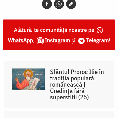
Alătură-te comunității noastre pe
WhatsApp
,
Instagram
și
Telegram
!
Sfântul Proroc Ilie în
tradiția populară
românească |
Credința fără
superstiții (25)