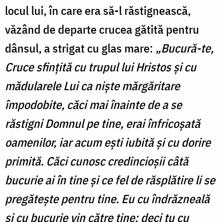
locul lui, în care era să-l răstignească,
văzând de departe crucea gătită pentru
dânsul, a strigat cu glas mare:
„Bucură-te,
Cruce sfințită cu trupul lui Hristos și cu
mădularele Lui ca niște mărgăritare
împodobite, căci mai înainte de a se
răstigni Domnul pe tine, erai înfricoșată
oamenilor, iar acum ești iubită și cu dorire
primită. Căci cunosc credincioșii câtă
bucurie ai în tine și ce fel de răsplătire li se
pregătește pentru tine. Eu cu îndrăzneală
și cu bucurie vin către tine; deci tu cu