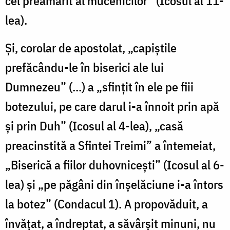
cel preamărit al mucenicilor” (Icosul al 11-
lea).
Și, corolar de apostolat, „capiştile
prefăcându-le în biserici ale lui
Dumnezeu” (...) a „sfinţit în ele pe fiii
botezului, pe care darul i-a înnoit prin apă
şi prin Duh” (Icosul al 4-lea), „casă
preacinstită a Sfintei Treimi” a întemeiat,
„Biserică a fiilor duhovniceşti” (Icosul al 6-
lea) și „pe păgâni din înşelăciune i-a întors
la botez” (Condacul 1). A propovăduit, a
învățat, a îndreptat, a săvârșit minuni, nu