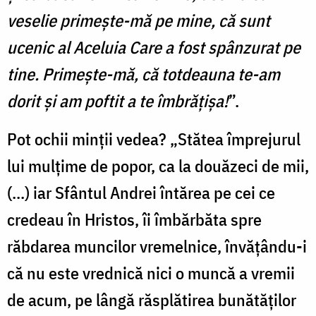
veselie primește-mă pe mine, că sunt
ucenic al Aceluia Care a fost spânzurat pe
tine. Primește-mă, că totdeauna te-am
dorit și am poftit a te îmbrățișa!
”.
Pot ochii minții vedea? „Stătea împrejurul
lui mulțime de popor, ca la douăzeci de mii,
(...) iar Sfântul Andrei întărea pe cei ce
credeau în Hristos, îi îmbărbăta spre
răbdarea muncilor vremelnice, învățându-i
că nu este vrednică nici o muncă a vremii
de acum, pe lângă răsplătirea bunătăților