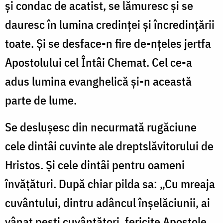
și condac de acatist, se lămuresc și se
dauresc în lumina credinței și încredințării
toate. Și se desface-n fire de-nțeles jertfa
Apostolului cel Întâi Chemat. Cel ce-a
adus lumina evanghelică și-n această
parte de lume.
Se deslușesc din necurmată rugăciune
cele dintâi cuvinte ale dreptslăvitorului de
Hristos. Și cele dintâi pentru oameni
învățături. După chiar pilda sa: „Cu mreaja
cuvântului, dintru adâncul înșelăciunii, ai
vânat pești cuvântători, fericite Apostole