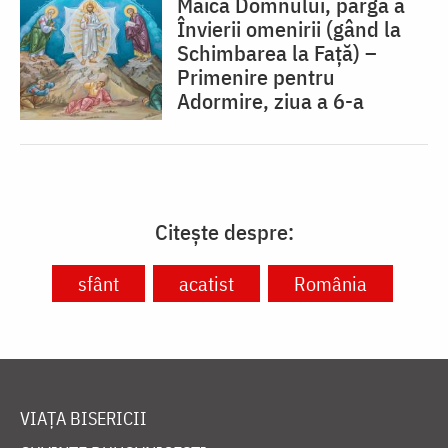
Maica Domnului, pârgă a
Învierii omenirii (gând la
Schimbarea la Față) –
Primenire pentru
Adormire, ziua a 6-a
Citește despre:
sfânt
acatist
România
VIAȚA BISERICII