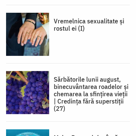
Vremelnica sexualitate și
rostul ei (I)
Sărbătorile lunii august,
binecuvântarea roadelor și
chemarea la sfințirea vieții
| Credința fără superstiții
(27)