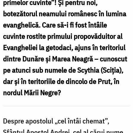
Apostol
primelor cuvinte”! Și pentru noi,
Andrei
botezătorul neamului românesc în lumina
/
evanghelică. Care să-i fi fost întâile
Foto:
cuvinte rostite primului propovăduitor al
Bogdan
Evangheliei la getodaci, ajuns în teritoriul
Zamfirescu
dintre Dunăre și Marea Neagră – cunoscut
pe atunci sub numele de Scythia (Sciţia),
dar și în teritoriile de dincolo de Prut, în
nordul Mării Negre?
Despre apostolul „cel întâi chemat”,
Sfântul Apostol Andrei, cel al cărui nume