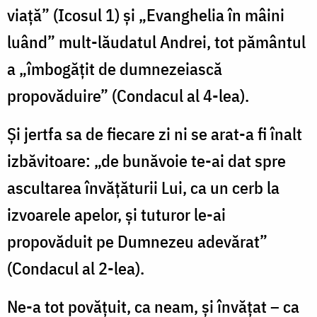
viață” (Icosul 1) și „Evanghelia în mâini
luând” mult-lăudatul Andrei, tot pământul
a „îmbogățit de dumnezeiască
propovăduire” (Condacul al 4-lea).
Și jertfa sa de fiecare zi ni se arat-a fi înalt
izbăvitoare: „de bunăvoie te-ai dat spre
ascultarea învățăturii Lui, ca un cerb la
izvoarele apelor, și tuturor le-ai
propovăduit pe Dumnezeu adevărat”
(Condacul al 2-lea).
Ne-a tot povățuit, ca neam, și învățat – ca