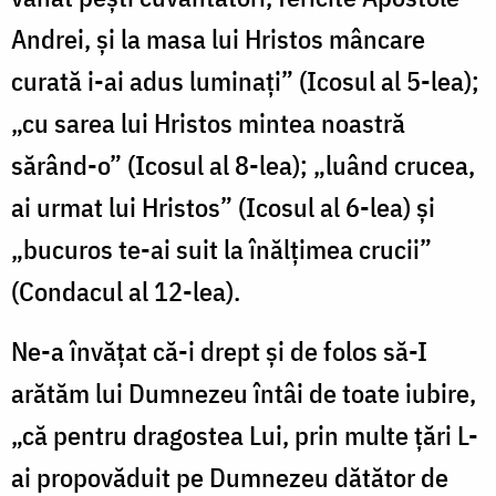
Andrei, și la masa lui Hristos mâncare
curată i-ai adus luminați” (Icosul al 5-lea);
„cu sarea lui Hristos mintea noastră
sărând-o” (Icosul al 8-lea); „luând crucea,
ai urmat lui Hristos” (Icosul al 6-lea) și
„bucuros te-ai suit la înălțimea crucii”
(Condacul al 12-lea).
Ne-a învățat că-i drept și de folos să-I
arătăm lui Dumnezeu întâi de toate iubire,
„că pentru dragostea Lui, prin multe țări L-
ai propovăduit pe Dumnezeu dătător de