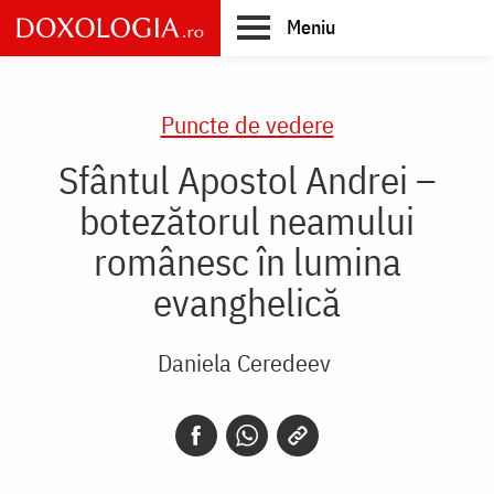
Skip
Meniu
to
main
Main
content
navigation
Puncte de vedere
Sfântul Apostol Andrei –
botezătorul neamului
românesc în lumina
evanghelică
Daniela Ceredeev