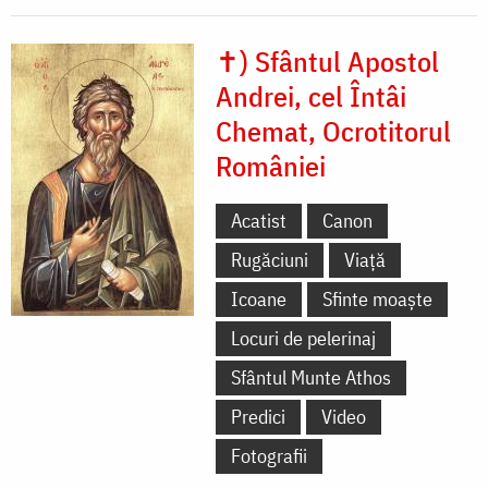
✝) Sfântul Apostol
Andrei, cel Întâi
Chemat, Ocrotitorul
României
Acatist
Canon
Rugăciuni
Viață
Icoane
Sfinte moaște
Locuri de pelerinaj
Sfântul Munte Athos
Predici
Video
Fotografii