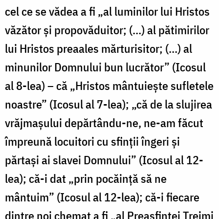
cel ce se vădea a fi „al luminilor lui Hristos
văzător şi propovăduitor; (…) al pătimirilor
lui Hristos preaales mărturisitor; (…) al
minunilor Domnului bun lucrător” (Icosul
al 8-lea) – că „Hristos mântuiește sufletele
noastre” (Icosul al 7-lea); „că de la slujirea
vrăjmașului depărtându-ne, ne-am făcut
împreună locuitori cu sfinții îngeri și
părtași ai slavei Domnului” (Icosul al 12-
lea); că-i dat „prin pocăință să ne
mântuim” (Icosul al 12-lea); că-i fiecare
dintre noi chemat a fi „al Preasfintei Treimi