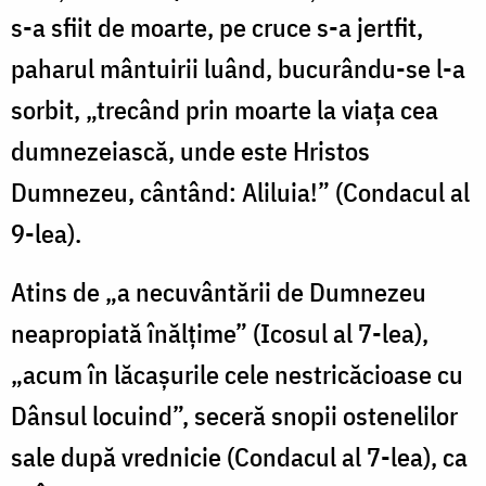
s-a sfiit de moarte, pe cruce s-a jertfit,
paharul mântuirii luând, bucurându-se l-a
sorbit, „trecând prin moarte la viața cea
dumnezeiască, unde este Hristos
Dumnezeu, cântând: Aliluia!” (Condacul al
9-lea).
Atins de „a necuvântării de Dumnezeu
neapropiată înălţime” (Icosul al 7-lea),
„acum în lăcaşurile cele nestricăcioase cu
Dânsul locuind”, seceră snopii ostenelilor
sale după vrednicie (Condacul al 7-lea), ca