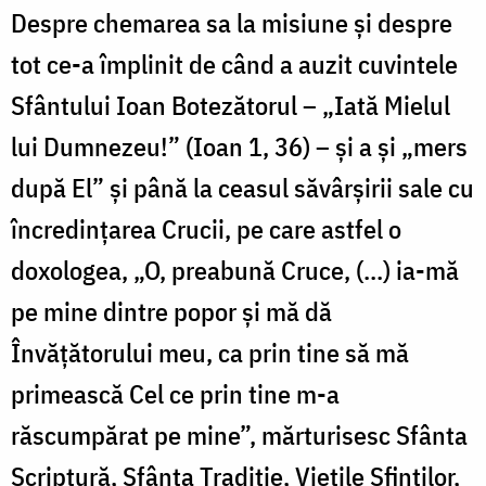
Despre chemarea sa la misiune și despre
tot ce-a împlinit de când a auzit cuvintele
Sfântului Ioan Botezătorul – „Iată Mielul
lui Dumnezeu!” (Ioan 1, 36) – și a și „mers
după El” și până la ceasul săvârșirii sale cu
încredințarea Crucii, pe care astfel o
doxologea, „O, preabună Cruce, (...) ia-mă
pe mine dintre popor și mă dă
Învățătorului meu, ca prin tine să mă
primească Cel ce prin tine m-a
răscumpărat pe mine”, mărturisesc Sfânta
Scriptură, Sfânta Tradiție, Viețile Sfinților,